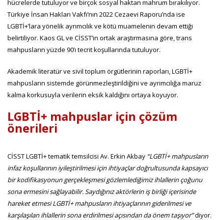
hücrelerde tutuluyor ve birçok sosyal haktan mahrum bırakılıyor.
Türkiye İnsan Hakları Vakfı’nın 2022 Cezaevi Raporu’nda ise
LGBTİ+’lara yönelik ayrımcılık ve kötü muamelenin devam ettiği
belirtiliyor. Kaos GL ve CİSST’in ortak araştırmasına göre, trans
mahpusların yüzde 90’ı tecrit koşullarında tutuluyor.
Akademik literatür ve sivil toplum örgütlerinin raporları, LGBTİ+
mahpusların sistemde görünmezleştirildiğini ve ayrımcılığa maruz
kalma korkusuyla verilerin eksik kaldığını ortaya koyuyor.
LGBTİ+ mahpuslar için çözüm
önerileri
CİSST LGBTİ+ tematik temsilcisi Av. Erkin Akbay
“LGBTİ+ mahpusların
infaz koşullarının iyileştirilmesi için ihtiyaçlar doğrultusunda kapsayıcı
bir kodifikasyonun gerçekleşmesi gözlemlediğimiz ihlallerin çoğunu
sona ermesini sağlayabilir.
Saydığınız aktörlerin
iş birliği
içerisinde
hareket etmesi LGBTİ+ mahpusların ihtiyaçlarının giderilmesi ve
karşılaşılan ihlallerin sona erdirilmesi açısından da önem taşıyor”
diyor.