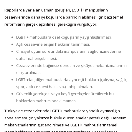
Raporlarda yer alan uzman görüşleri, LGBTİ+ mahpusların
cezaevlerinde daha iyi koşullarda barındırılabilmesi için bazı temel
reformların gerçekleştirilmesi gerektiğini vurguluyor:
LGBTİ+ mahpuslara özel koğuşların yaygınlaştırılması.
Açık cezaevine erişim hakkının tanınması.
Cinsiyet uyum sürecindeki mahpusların sağlık hizmetlerine
daha hızlı erişebilmesi.
Cezaevlerinde bağımsız denetim ve şikâyet mekanizmalarının
oluşturulması.
LGBTİ+’lar, diğer mahpuslarla aynı-eşit haklara (çalışma, sağlık,
spor, açık cezaevi hakkı vb.) sahip olmaları.
Güvenlik gerekçesi veya keyfi gerekçeler üretilerek bu
haklardan mahrum bırakılmaması.
Türkiye’de cezaevlerinde LGBTİ+ mahpuslara yönelik ayrımcılığın
sona ermesi için yalnızca hukuki düzenlemeler yeterli değil. Denetim
mekanizmalarının güçlendirilmesi ve LGBTİ+ mahpusların temel
insan haklarına erişiminin sağlanması gerekiyor. Cezaevlerinde