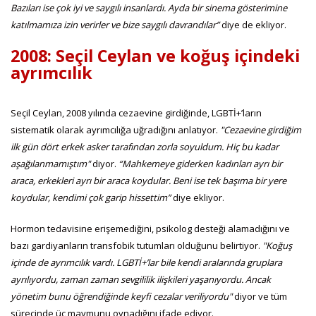
Bazıları ise çok iyi ve saygılı insanlardı. Ayda bir sinema gösterimine
katılmamıza izin verirler ve bize saygılı davrandılar”
diye de ekliyor.
2008: Seçil Ceylan ve koğuş içindeki
ayrımcılık
Seçil Ceylan, 2008 yılında cezaevine girdiğinde, LGBTİ+’ların
sistematik olarak ayrımcılığa uğradığını anlatıyor.
"Cezaevine girdiğim
ilk gün dört erkek asker tarafından zorla soyuldum. Hiç bu kadar
aşağılanmamıştım"
diyor.
“Mahkemeye giderken kadınları ayrı bir
araca, erkekleri ayrı bir araca koydular. Beni ise tek başıma bir yere
koydular, kendimi çok garip hissettim”
diye ekliyor.
Hormon tedavisine erişemediğini, psikolog desteği alamadığını ve
bazı gardiyanların transfobik tutumları olduğunu belirtiyor.
"Koğuş
içinde de ayrımcılık vardı. LGBTİ+’lar bile kendi aralarında gruplara
ayrılıyordu, zaman zaman sevgililik ilişkileri yaşanıyordu. Ancak
yönetim bunu öğrendiğinde keyfi cezalar veriliyordu"
diyor ve tüm
sürecinde üç maymunu oynadığını ifade ediyor.