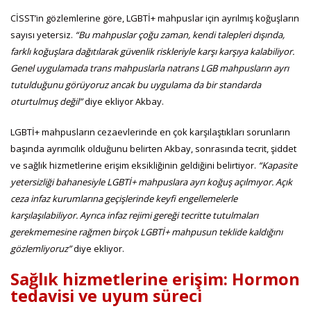
CİSST’in gözlemlerine göre, LGBTİ+ mahpuslar için ayrılmış koğuşların
sayısı yetersiz.
“Bu mahpuslar çoğu zaman, kendi talepleri dışında,
farklı koğuşlara dağıtılarak güvenlik riskleriyle karşı karşıya kalabiliyor.
Genel uygulamada trans mahpuslarla natrans LGB mahpusların ayrı
tutulduğunu görüyoruz ancak bu uygulama da bir standarda
oturtulmuş değil”
diye ekliyor Akbay.
LGBTİ+ mahpusların cezaevlerinde en çok karşılaştıkları sorunların
başında ayrımcılık olduğunu belirten Akbay, sonrasında tecrit, şiddet
ve sağlık hizmetlerine erişim eksikliğinin geldiğini belirtiyor.
“Kapasite
yetersizliği bahanesiyle LGBTİ+ mahpuslara ayrı koğuş açılmıyor. Açık
ceza infaz kurumlarına geçişlerinde keyfi engellemelerle
karşılaşılabiliyor. Ayrıca infaz rejimi gereği tecritte tutulmaları
gerekmemesine rağmen birçok LGBTİ+ mahpusun teklide kaldığını
gözlemliyoruz”
diye ekliyor.
Sağlık hizmetlerine erişim: Hormon
tedavisi ve uyum süreci