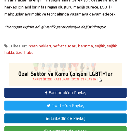
herkes için adil bir infaz rejimi oluşturulmadığı sürece, LGBTİ+
mahpuslar ayrımcılık ve tecrit altında yaşamaya devam edecek.
*Konuşan kişinin adı güvenlik gerekçeleriyle değiştirilmiştir.
Etiketler:
insan hakları
,
nefret suçları
,
barınma
,
sağlık
,
sağlık
hakkı
,
özel haber
Facebook'da Paylaş
Twitter'da Paylaş
LinkedIn'de Paylaş