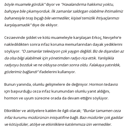
böyle muamele gördük"
diyor ve
"Havalandırma hakkımız yoktu,
bahçeye bile çıkamıyorduk. İlk zamanlar saldırgan olabilme ihtimalimiz
bahanesiyle tıraş bıçağı bile vermediler, kişisel temizlik ihtiyaçlarımızı
karşılayamadık"
diye de ekliyor.
Cezaevinde şiddet ve kötü muameleyle karşılaşan Erkoç, Nevşehir’e
nakledildikten sonra infaz koruma memurlarından dayak yediklerini
söylüyor.
"O zamanlar televizyon çok yaygın değildi. Biz de dışarıdan az
da olsa bilgi alabilmek için yönetimden radyo rica ettik. Yanlışlıkla
radyoyu bozduk ve ne olduysa ondan sonra oldu. Falakaya yatırıldık,
gözlerimiz bağlandı”
ifadelerini kullanıyor.
Bunun yanında, olumlu gelişmelere de değiniyor. Hormon tedavisi
için başvurduğu ceza infaz kurumundan olumlu yanıt aldığını,
hormon ve uyum sürecine orada da devam ettiğini söylüyor.
Etkinlikler ve atölyelere katılım ile ilgili olarak;
“Bunlar tamamen ceza
infaz kurumu müdürünün inisiyatifine bağlı. Bazı müdürler çok gaddar
ve kötüydüler, atölye ve etkinliklere katılımımıza izin vermediler.