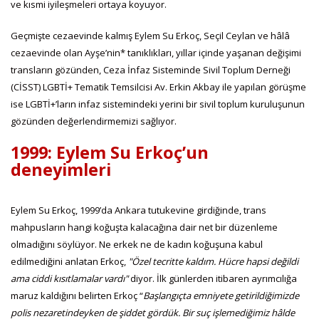
ve kısmi iyileşmeleri ortaya koyuyor.
Geçmişte cezaevinde kalmış Eylem Su Erkoç, Seçil Ceylan ve hâlâ
cezaevinde olan Ayşe’nin* tanıklıkları, yıllar içinde yaşanan değişimi
transların gözünden, Ceza İnfaz Sisteminde Sivil Toplum Derneği
(CİSST) LGBTİ+ Tematik Temsilcisi Av. Erkin Akbay ile yapılan görüşme
ise LGBTİ+’ların infaz sistemindeki yerini bir sivil toplum kuruluşunun
gözünden değerlendirmemizi sağlıyor.
1999: Eylem Su Erkoç’un
deneyimleri
Eylem Su Erkoç, 1999’da Ankara tutukevine girdiğinde, trans
mahpusların hangi koğuşta kalacağına dair net bir düzenleme
olmadığını söylüyor. Ne erkek ne de kadın koğuşuna kabul
edilmediğini anlatan Erkoç,
"Özel tecritte kaldım. Hücre hapsi değildi
ama ciddi kısıtlamalar vardı"
diyor. İlk günlerden itibaren ayrımcılığa
maruz kaldığını belirten Erkoç “
Başlangıçta emniyete getirildiğimizde
polis nezaretindeyken de şiddet gördük. Bir suç işlemediğimiz hâlde