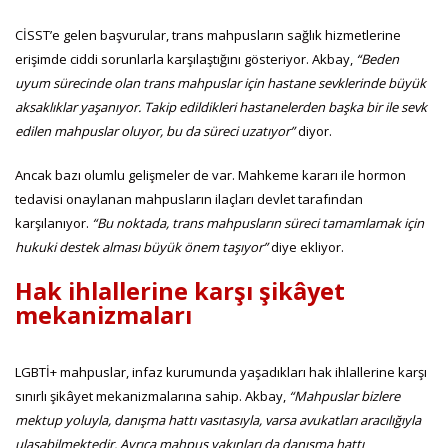
CİSST’e gelen başvurular, trans mahpusların sağlık hizmetlerine
erişimde ciddi sorunlarla karşılaştığını gösteriyor. Akbay,
“Beden
uyum sürecinde olan trans mahpuslar için hastane sevklerinde büyük
aksaklıklar yaşanıyor. Takip edildikleri hastanelerden başka bir ile sevk
edilen mahpuslar oluyor, bu da süreci uzatıyor”
diyor.
Ancak bazı olumlu gelişmeler de var. Mahkeme kararı ile hormon
tedavisi onaylanan mahpusların ilaçları devlet tarafından
karşılanıyor.
“Bu noktada, trans mahpusların süreci tamamlamak için
hukuki destek alması büyük önem taşıyor”
diye ekliyor.
Hak ihlallerine karşı şikâyet
mekanizmaları
LGBTİ+ mahpuslar, infaz kurumunda yaşadıkları hak ihlallerine karşı
sınırlı şikâyet mekanizmalarına sahip. Akbay,
“
Mahpuslar bizlere
mektup yoluyla, danışma hattı vasıtasıyla, varsa avukatları aracılığıyla
ulaşabilmektedir. Ayrıca mahpus yakınları da danışma hattı