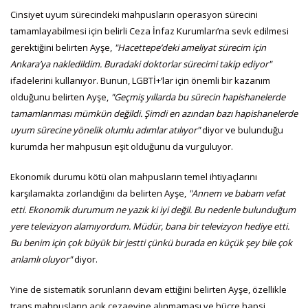
Cinsiyet uyum sürecindeki mahpusların operasyon sürecini
tamamlayabilmesi için belirli Ceza İnfaz Kurumları’na sevk edilmesi
gerektiğini belirten Ayşe,
"Hacettepe’deki ameliyat sürecim için
Ankara’ya nakledildim. Buradaki doktorlar sürecimi takip ediyor"
ifadelerini kullanıyor. Bunun, LGBTİ+’lar için önemli bir kazanım
olduğunu belirten Ayşe,
"Geçmiş yıllarda bu sürecin hapishanelerde
tamamlanması mümkün değildi. Şimdi en azından bazı hapishanelerde
uyum sürecine yönelik olumlu adımlar atılıyor"
diyor ve bulunduğu
kurumda her mahpusun eşit olduğunu da vurguluyor.
Ekonomik durumu kötü olan mahpusların temel ihtiyaçlarını
karşılamakta zorlandığını da belirten Ayşe,
"Annem ve babam vefat
etti. Ekonomik durumum ne yazık ki iyi değil. Bu nedenle bulunduğum
yere televizyon alamıyordum. Müdür, bana bir televizyon hediye etti.
Bu benim için çok büyük bir jestti çünkü burada en küçük şey bile çok
anlamlı oluyor"
diyor.
Yine de sistematik sorunların devam ettiğini belirten Ayşe, özellikle
trans mahpusların açık cezaevine alınmaması ve hücre hapsi