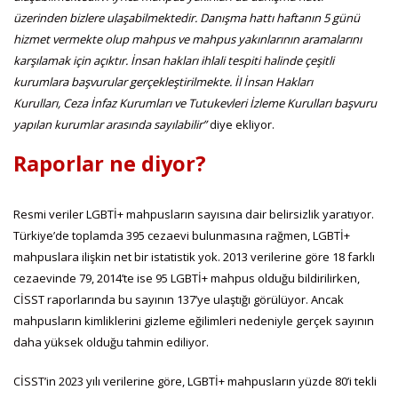
üzerinden
bizlere ulaşabilmektedir. Danışma hattı haftanın 5 günü
hizmet vermekte olup mahpus ve mahpus yakınlarının aramalarını
karşılamak için açıktır.
İnsan hakları ihlali tespiti halinde
çeşitli
kurumlara başvurular gerçekleştirilmekte. İl İnsan Hakları
Kurulları,
Ceza İnfaz Kurumları ve Tutukevleri İzleme Kurulları
başvuru
yapılan kurumlar
arasında sayılabilir
”
diye ekliyor.
Raporlar ne diyor?
Resmi veriler LGBTİ+ mahpusların sayısına dair belirsizlik yaratıyor.
Türkiye’de toplamda 395 cezaevi bulunmasına rağmen, LGBTİ+
mahpuslara ilişkin net bir istatistik yok. 2013 verilerine göre 18 farklı
cezaevinde 79, 2014’te ise 95 LGBTİ+ mahpus olduğu bildirilirken,
CİSST raporlarında bu sayının 137’ye ulaştığı görülüyor. Ancak
mahpusların kimliklerini gizleme eğilimleri nedeniyle gerçek sayının
daha yüksek olduğu tahmin ediliyor.
CİSST’in 2023 yılı verilerine göre, LGBTİ+ mahpusların yüzde 80’i tekli