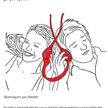
İllüstrasyon: Jon Pierotti
Pozitif-iz Derneği HIV ile yaşayanların deneyimlerini paylaşabileceği