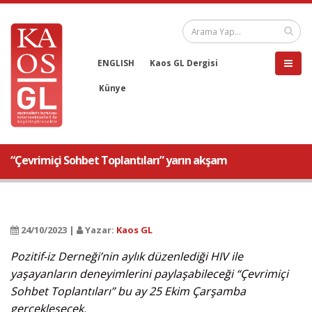
ENGLISH
Kaos GL Dergisi
Künye
“Çevrimiçi Sohbet Toplantıları” yarın akşam
24/10/2023 |
Yazar:
Kaos GL
Pozitif-iz Derneği’nin aylık düzenlediği HIV ile
yaşayanların deneyimlerini paylaşabileceği “Çevrimiçi
Sohbet Toplantıları” bu ay 25 Ekim Çarşamba
gerçekleşecek.