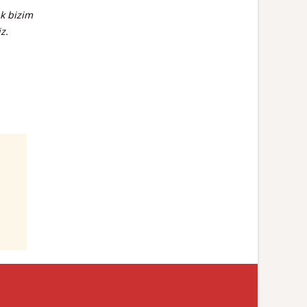
ık bizim
z.