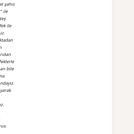
at şahıs
 ile
teş
ek ile
uz.
oktadan
ı
ırıdan
feklerle
an bile
ına
ındayız.
ıyarak
z.
ını