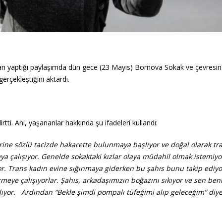
dan yaptığı paylaşımda dün gece (23 Mayıs) Bornova Sokak ve çevresin
gerçekleştiğini aktardı.
rtti. Ani, yaşananlar hakkında şu ifadeleri kullandı:
rine sözlü tacizde hakarette bulunmaya başlıyor ve doğal olarak tr
a çalışıyor. Genelde sokaktaki kızlar olaya müdahil olmak istemiyor
r. Trans kadın evine sığınmaya giderken bu şahıs bunu takip ediyor
irmeye çalışıyorlar. Şahıs, arkadaşımızın boğazını sıkıyor ve sen be
ıyor. Ardından “Bekle şimdi pompalı tüfeğimi alıp geleceğim” diye