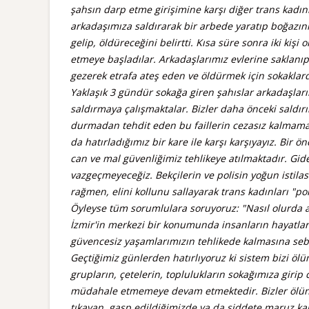
şahsın darp etme girişimine karşı diğer trans kadınl
arkadaşımıza saldırarak bir arbede yaratıp boğazını
gelip, öldüreceğini belirtti. Kısa süre sonra iki kişi
etmeye başladılar. Arkadaşlarımız evlerine saklanıp
gezerek etrafa ateş eden ve öldürmek için sokaklard
Yaklaşık 3 gündür sokağa giren şahıslar arkadaşlar
saldırmaya çalışmaktalar. Bizler daha önceki saldırı
durmadan tehdit eden bu faillerin cezasız kalmamas
da hatırladığımız bir kare ile karşı karşıyayız. Bir ö
can ve mal güvenliğimiz tehlikeye atılmaktadır. Gi
vazgeçmeyeceğiz. Bekçilerin ve polisin yoğun istil
rağmen, elini kollunu sallayarak trans kadınları "
Öyleyse tüm sorumlulara soruyoruz: "Nasıl olurda ara
İzmir'in merkezi bir konumunda insanların hayatların
güvencesiz yaşamlarımızın tehlikede kalmasına sebep 
Geçtiğimiz günlerden hatırlıyoruz ki sistem bizi öl
grupların, çetelerin, toplulukların sokağımıza giri
müdahale etmemeye devam etmektedir. Bizler ölünce
tıkayan, gasp edildiğimizde ya da şiddete maruz ka