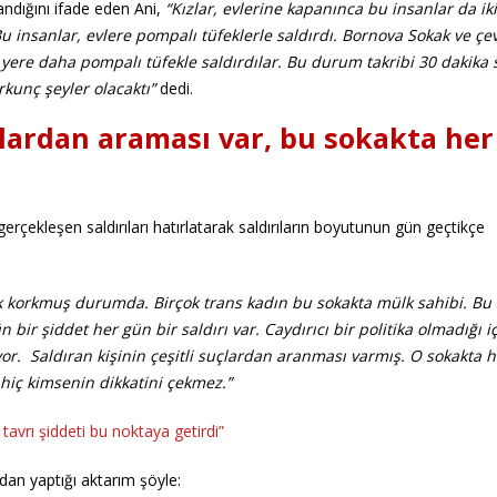
andığını ifade eden Ani,
“Kızlar, evlerine kapanınca bu insanlar da iki
Bu insanlar, evlere pompalı tüfeklerle saldırdı. Bornova Sokak ve ç
yere daha pompalı tüfekle saldırdılar. Bu durum takribi 30 dakika 
rkunç şeyler olacaktı”
dedi.
uçlardan araması var, bu sokakta her
rçekleşen saldırıları hatırlatarak saldırıların boyutunun gün geçtikçe
çok korkmuş durumda. Birçok trans kadın bu sokakta mülk sahibi. Bu
bir şiddet her gün bir saldırı var. Caydırıcı bir politika olmadığı i
iyor. Saldıran kişinin çeşitli suçlardan aranması varmış. O sokakta 
a hiç kimsenin dikkatini çekmez.”
 tavrı şiddeti bu noktaya getirdi”
dan yaptığı aktarım şöyle: