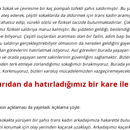
Sokak ve çevresine bir kaç pompalı tüfekli şahıs saldırmıştır. Bu ş
ateş ederek, çeşitli sokaklarda da öldürmek için trans kadin aramış
ahatsız edip, sürekli sözlü ve fiziksel tacizde bulunmaktadırlar. Ço
ız fiziksel saldırıya maruz kalmıştır. Bu şiddetin geldiği, beslendiğ
ve biliyoruz. Çeşitli suçlardan aranması olan bir failin, adım başı be
 saldırıyı gerçekleştirebiliyor olmasının da nereden geldiğini gayet
dan görevlerini hatırlatmak istiyoruz. Asıl görevleri burada yaşayan
n ve orada yaşayan semt sakinlerinin güvenliğini sağlamaktır. Bizler
ünden terk etmeye zorlandığımız sokağımızı bırakmıyoruz. Burada yıl
. Korkmuyoruz, bizleri varoluş mücadelemizden vazgeçiremeyeceks
ırıdan da hatırladığımız bir kare ile
asın açıklaması da yayınladı. Açıklama şöyle:
sokakta yürüyen bir şahıs trans kadın arkadaşımıza hakarette bul
ni korumak için olay yerinden kaçarak uzaklaştı. Arkadaşımız kaçar