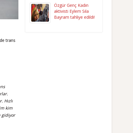
Özgür Genç Kadın
aktivisti Eylem Sıla
Bayram tahliye edildi!
de trans
ans
lar.
. Hızlı
nim kim
 gidiyor