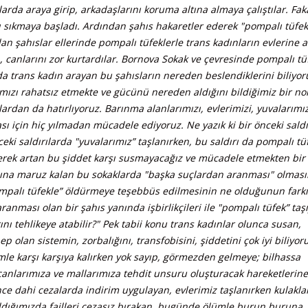
arda araya girip, arkadaşlarını koruma altına almaya çalıştılar. Fak
 sıkmaya başladı. Ardından şahıs hakaretler ederek "pompalı tüfek"
 olan şahıslar ellerinde pompalı tüfeklerle trans kadınların evlerine a
, canlarını zor kurtardılar. Bornova Sokak ve çevresinde pompalı tüf
a trans kadın arayan bu şahısların nereden beslendiklerini biliyor
ımızı rahatsız etmekte ve gücünü nereden aldığını bildiğimiz bir n
lardan da hatırlıyoruz. Barınma alanlarımızı, evlerimizi, yuvalarımız
ı için hiç yılmadan mücadele ediyoruz. Ne yazık ki bir önceki sald
nceki saldırılarda "yuvalarımız” taşlanırken, bu saldırı da pompalı tü
derek artan bu şiddet karşı susmayacağız ve mücadele etmekten bir 
asına maruz kalan bu sokaklarda "başka suçlardan aranması" olmas
pompalı tüfekle” öldürmeye teşebbüs edilmesinin ne olduğunun fark
nması olan bir şahıs yanında işbirlikçileri ile "pompalı tüfek” taş
ı tehlikeye atabilir?" Pek tabii konu trans kadınlar olunca susan,
olan sistemin, zorbalığını, transfobisini, şiddetini çok iyi biliyoru
ümle karşı karşıya kalırken yok sayıp, görmezden gelmeye; bilhassa
p canlarımıza ve mallarımıza tehdit unsuru oluşturacak hareketlerine
 dahi cezalarda indirim uygulayan, evlerimiz taşlanırken kulaklar
ldığımızda failleri cezasız bırakan, bugünde ölümle burun buruna