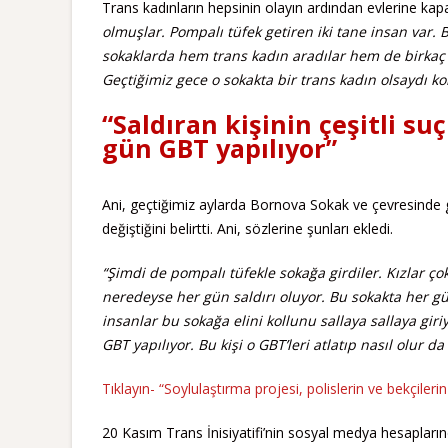
Trans kadınların hepsinin olayın ardından evlerine kap
olmuşlar. Pompalı tüfek getiren iki tane insan var. 
sokaklarda hem trans kadın aradılar hem de birkaç 
Geçtiğimiz gece o sokakta bir trans kadın olsaydı ko
“Saldıran kişinin çeşitli s
gün GBT yapılıyor”
Ani, geçtiğimiz aylarda Bornova Sokak ve çevresinde ge
değiştiğini belirtti. Ani, sözlerine şunları ekledi.
“Şimdi de pompalı tüfekle sokağa girdiler. Kızlar 
neredeyse her gün saldırı oluyor. Bu sokakta her gün 
insanlar bu sokağa elini kollunu sallaya sallaya gir
GBT yapılıyor. Bu kişi o GBT’leri atlatıp nasıl olur d
Tıklayın- “Soylulaştırma projesi, polislerin ve bekçilerin
20 Kasım Trans İnisiyatifi’nin sosyal medya hesapların