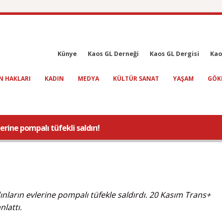
Künye
Kaos GL Derneği
Kaos GL Dergisi
Kao
N HAKLARI
KADIN
MEDYA
KÜLTÜR SANAT
YAŞAM
GÖK
rine pompalı tüfekli saldırı!
ınların evlerine pompalı tüfekle saldırdı. 20 Kasım Trans+
nlattı.