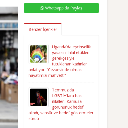
Whatsapp'da Paylaş
Benzer İçerikler
Uganda’da eşcinsellik
yasasını ihlal ettikleri
gerekçesiyle
tutuklanan kadınlar
anlatıyor: “Cezaevinde olmak
hayatımızı mahvetti”
Temmuz'da
LGBTİ+'lara hak
ihlalleri: Kamusal
görünürlük hedef
alındı, sansür ve hedef göstermeler
sürdü