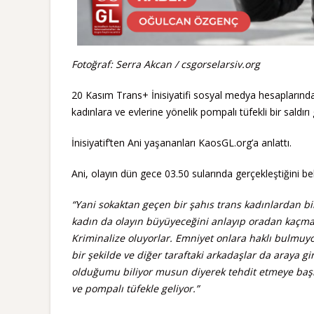
Fotoğraf: Serra Akcan / csgorselarsiv.org
20 Kasım Trans+ İnisiyatifi sosyal medya hesapların
kadınlara ve evlerine yönelik pompalı tüfekli bir saldırı 
İnisiyatif’ten Ani yaşananları KaosGL.org’a anlattı.
Ani, olayın dün gece 03.50 sularında gerçekleştiğini beli
“Yani sokaktan geçen bir şahıs trans kadınlardan bi
kadın da olayın büyüyeceğini anlayıp oradan kaçmay
Kriminalize oluyorlar. Emniyet onlara haklı bulmuyo
bir şekilde ve diğer taraftaki arkadaşlar da araya g
olduğumu biliyor musun diyerek tehdit etmeye başl
ve pompalı tüfekle geliyor.”