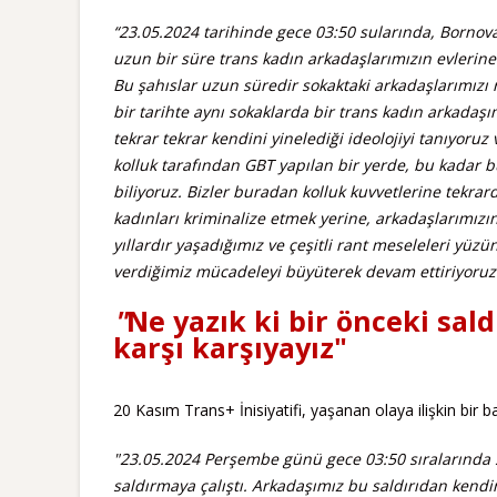
“23.05.2024 tarihinde gece 03:50 sularında, Bornova 
uzun bir süre trans kadın arkadaşlarımızın evlerine 
Bu şahıslar uzun süredir sokaktaki arkadaşlarımızı r
bir tarihte aynı sokaklarda bir trans kadın arkadaşım
tekrar tekrar kendini yinelediği ideolojiyi tanıyoruz 
kolluk tarafından GBT yapılan bir yerde, bu kadar bu
biliyoruz. Bizler buradan kolluk kuvvetlerine tekrar
kadınları kriminalize etmek yerine, arkadaşlarımızı
yıllardır yaşadığımız ve çeşitli rant meseleleri yüz
verdiğimiz mücadeleyi büyüterek devam ettiriyoruz
"
Ne yazık ki bir önceki sald
karşı karşıyayız"
20 Kasım Trans+ İnisiyatifi, yaşanan olaya ilişkin bir b
"23.05.2024 Perşembe günü gece 03:50 sıralarında 
saldırmaya çalıştı. Arkadaşımız bu saldırıdan kendi