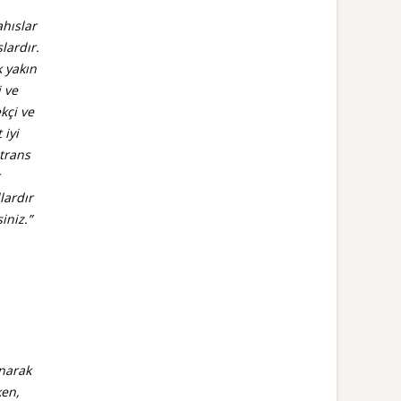
ahıslar
lardır.
k yakın
i ve
kçi ve
 iyi
 trans
lardır
iniz.”
unarak
ken,