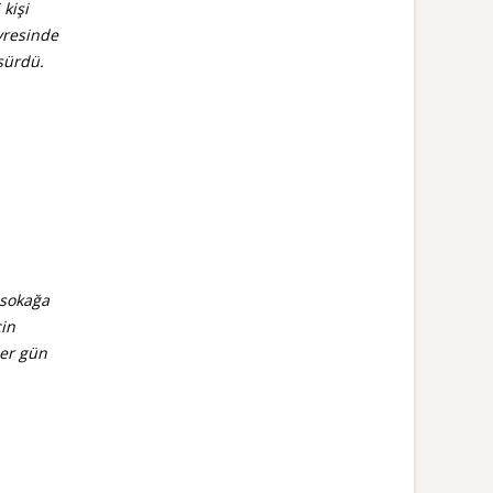
 kişi
evresinde
sürdü.
 sokağa
çin
her gün