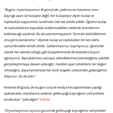
“Bugün, oryantasyonun ilk gününde, çadırına ve masasına onur
bayrağı asan; bir kulüpte değil, her kulüpteyiz diyen kulüp ve
topluluklar kayyumluk tarafından tek tek tehdit edildi. Öğrenci kulüp
ve topluluklarına bayrakları kaldırmadıkları takdirde standlarının
kaldırılacağı söylendi. Bu da yetmezmişçesine "Sonraki etkinliklerinizi
ona göre planlarsınız." diyerek kulüp ve toplulukları bir kez daha
sansürlemekle tehdit ettiler. Saklanmıyoruz, kaçmıyoruz; öğrenciler
olarak her alanda olduğu gibi kulüplerimizde de baskılara boyun
eğmiyoruz. Bayraklarımızı asmaya, etkinliklerimizi planladığımız şekilde
gerçekleştirmeye devam edeceğiz. Haddini aşan tehditlerin bir değeri
olmadığını, dayanışmamızla her türlü engelin üstesinden geleceğimizi
biliyoruz. Siz de bilin.”
Feminist Boğaziçi de bugün sosyal medya hesaplarından yaptığı
açıklamada, stantlarına astıkları gökkuşağı bayrağının sivil polisler
tarafından "çalındığını"
belirtti:
“Oryantasyonun üçüncü gününde gökkuşağı bayrağımız sivil polisler