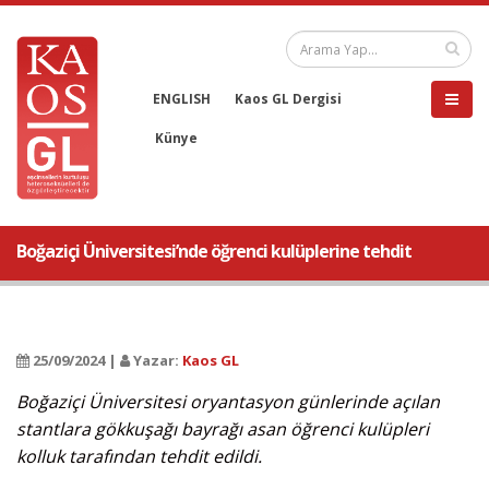
ENGLISH
Kaos GL Dergisi
Künye
Boğaziçi Üniversitesi’nde öğrenci kulüplerine tehdit
25/09/2024 |
Yazar:
Kaos GL
Boğaziçi Üniversitesi oryantasyon günlerinde açılan
stantlara gökkuşağı bayrağı asan öğrenci kulüpleri
kolluk tarafından tehdit edildi.