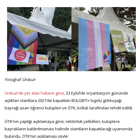
Fotoğraf: Ünikuir
Ünikuir’de yer alan habere göre;
23 Eylül’de oryantasyon gününde
açtıkları stantlara 2021’de kapatılan BÜLGBTİ+ logolu gökkuşağı
bayrağı asan öğrenci kulüpleri ve ÖTK, kolluk tarafından tehdit edildi.
ÖTK’nın yaptığı açıklamaya göre; rektörlük yetkilileri, kulüplere
bayrakların kaldırılmaması halinde stantların kapatılacağı uyarısında
bulundu. ÖTK’nın açıklaması şöyle: