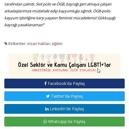
tarafından çalındı. Sivil polis ve ÖGB, bayrağı geri almaya çalışan
arkadaşlarımıza müdahale edip kayyumluğa sığındı. ÖGB-polis-
kayyum işbirliğine karşı yaşasın feminist mücadelemiz! Gökkuşağı
bayrağı yasaklanamaz!”
Etiketler:
insan hakları
,
eğitim
Facebook'da Paylaş
Twitter'da Paylaş
LinkedIn'de Paylaş
Whatsapp'da Paylaş