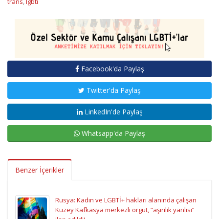
trans
,
lgbti
Facebook'da Paylaş
Twitter'da Paylaş
LinkedIn'de Paylaş
Whatsapp'da Paylaş
Benzer İçerikler
Rusya: Kadın ve LGBTİ+ hakları alanında çalışan
Kuzey Kafkasya merkezli örgüt, “aşırılık yanlısı”