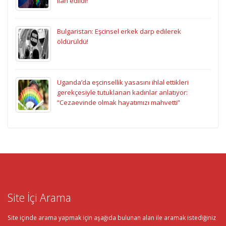
ilan edildi!
Bulgaristan: Eşcinsel erkek darp edilerek
öldürüldü!
Uganda’da eşcinsellik yasasını ihlal ettikleri
gerekçesiyle tutuklanan kadınlar anlatıyor:
“Cezaevinde olmak hayatımızı mahvetti”
Site İçi Arama
Site içinde arama yapmak için aşağıda bulunan alan ile aramak istediğiniz