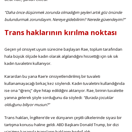
“Daha önce düşünmek zorunda olmadığım şeyleri artık göz önünde
bulundurmak zorundayım. Nereye gidebilirim? Nerede güvendeyim?”
Trans haklarının kırılma noktası
Geçen yıl cinsiyet uyum sürecine başlayan Rae, toplum tarafından
hala büyük ölçüde kadın olarak algılandığını hissettiği için sık sık
kadın tuvaletini kullanıyor.
Karardan bu yana Rae’e cinsiyetlendirilmiş bir tuvaleti
kullanamayacağı birkaç kez söylendi. Kadın tuvaletini kullandığında
ise ona “iğrenç” diye hitap edildiğini aktarıyor. Rae, birinin tuvalette
yanına gelerek şöyle sorduğunu da söyledi:
“Burada çocuklar
olduğunu biliyor musun?”
Trans hakları, İngiltere’de ve dünyanın çeşitli ülkelerinde siyasi bir
tartışma konusu haline geldi. ABD Başkanı Donald Trump, bir dizi
yürütme kararıyla transların haklarını hedef aldı.