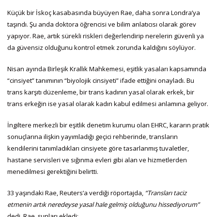
Küçük bir İskoç kasabasında büyüyen Rae, daha sonra Londra’ya
taşındı. Şu anda doktora öğrencisi ve bilim anlatıcısı olarak görev
yapıyor. Rae, artık sürekli riskleri değerlendirip
nerelerin güvenli ya
da güvensiz olduğunu kontrol etmek zorunda kaldığını söylüyor.
Nisan ayında Birleşik Krallık Mahkemesi, eşitlik yasaları kapsamında
“cinsiyet” tanımının “biyolojik cinsiyeti” ifade ettiğini onayladı. Bu
trans karşıtı düzenleme, bir trans kadının yasal olarak erkek, bir
trans erkeğin ise yasal olarak kadın kabul edilmesi anlamına geliyor.
İngiltere merkezli bir eşitlik denetim kurumu olan EHRC, kararın pratik
sonuçlarına ilişkin yayımladığı geçici rehberinde, transların
kendilerini tanımladıkları cinsiyete göre tasarlanmış tuvaletler,
hastane servisleri ve sığınma evleri gibi alan ve hizmetlerden
menedilmesi gerektiğini belirtti.
33 yaşındaki Rae, Reuters’a verdiği röportajda,
“Transları taciz
etmenin artık neredeyse yasal hale gelmiş olduğunu hissediyorum”
dedi. Rae, şunları ekledi: