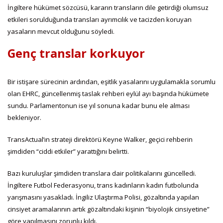
İngiltere hükümet sözcüsü, kararın transların dile getirdiği olumsuz
etkileri sorulduğunda transları ayrımcılık ve tacizden koruyan
yasaların mevcut olduğunu söyledi.
Genç translar korkuyor
Bir istişare sürecinin ardından, eşitlik yasalarını uygulamakla sorumlu
olan EHRC, güncellenmiş taslak rehberi eylül ayı başında hükümete
sundu. Parlamentonun ise yıl sonuna kadar bunu ele alması
bekleniyor.
TransActual’ın strateji direktörü Keyne Walker, geçici rehberin
şimdiden “ciddi etkiler” yarattığını belirtti.
Bazı kuruluşlar şimdiden translara dair politikalarını güncelledi.
İngiltere Futbol Federasyonu, trans kadınların kadın futbolunda
yarışmasını yasakladı. İngiliz Ulaştırma Polisi, gözaltında yapılan
cinsiyet aramalarının artık gözaltındaki kişinin “biyolojik cinsiyetine”
göre yapılmasını zorunlu kıldı.