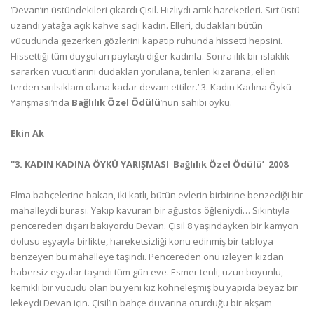
‘Devan’ın üstündekileri çıkardı Çisil. Hızlıydı artık hareketleri. Sırt üstü
uzandı yatağa açık kahve saçlı kadın. Elleri, dudakları bütün
vücudunda gezerken gözlerini kapatıp ruhunda hissetti hepsini.
Hissettiği tüm duyguları paylaştı diğer kadınla. Sonra ılık bir ıslaklık
sararken vücutlarını dudakları yorulana, tenleri kızarana, elleri
terden sırılsıklam olana kadar devam ettiler.’ 3. Kadın Kadına Öykü
Yarışması’nda
Bağlılık Özel Ödülü
’nün sahibi öykü.
Ekin Ak
''3. KADIN KADINA ÖYKÜ YARIŞMASI  Bağlılık Özel Ödülü’  2008
Elma bahçelerine bakan, iki katlı, bütün evlerin birbirine benzediği bir
mahalleydi burası. Yakıp kavuran bir ağustos öğleniydi… Sıkıntıyla
pencereden dışarı bakıyordu Devan. Çisil 8 yaşındayken bir kamyon
dolusu eşyayla birlikte, hareketsizliği konu edinmiş bir tabloya
benzeyen bu mahalleye taşındı. Pencereden onu izleyen kızdan
habersiz eşyalar taşındı tüm gün eve. Esmer tenli, uzun boyunlu,
kemikli bir vücudu olan bu yeni kız köhneleşmiş bu yapıda beyaz bir
lekeydi Devan için. Çisil’in bahçe duvarına oturduğu bir akşam