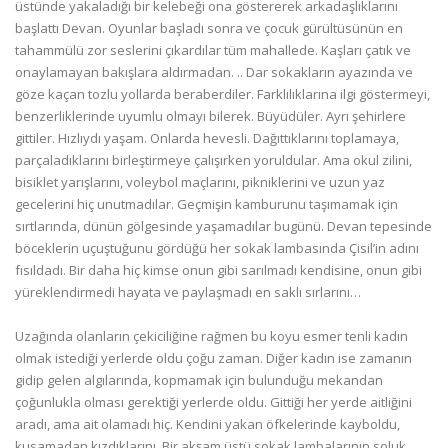
üstünde yakaladığı bir kelebeği ona göstererek arkadaşlıklarını
başlattı Devan. Oyunlar başladı sonra ve çocuk gürültüsünün en
tahammülü zor seslerini çıkardılar tüm mahallede. Kaşları çatık ve
onaylamayan bakışlara aldırmadan. .. Dar sokakların ayazında ve
göze kaçan tozlu yollarda beraberdiler. Farklılıklarına ilgi göstermeyi,
benzerliklerinde uyumlu olmayı bilerek. Büyüdüler. Ayrı şehirlere
gittiler. Hızlıydı yaşam. Onlarda hevesli. Dağıttıklarını toplamaya,
parçaladıklarını birleştirmeye çalışırken yoruldular. Ama okul zilini,
bisiklet yarışlarını, voleybol maçlarını, pikniklerini ve uzun yaz
gecelerini hiç unutmadılar. Geçmişin kamburunu taşımamak için
sırtlarında, dünün gölgesinde yaşamadılar bugünü. Devan tepesinde
böceklerin uçuştuğunu gördüğü her sokak lambasında Çisil’in adını
fısıldadı. Bir daha hiç kimse onun gibi sarılmadı kendisine, onun gibi
yüreklendirmedi hayata ve paylaşmadı en saklı sırlarını…
Uzağında olanların çekiciliğine rağmen bu koyu esmer tenli kadın
olmak istediği yerlerde oldu çoğu zaman. Diğer kadın ise zamanın
gidip gelen algılarında, kopmamak için bulunduğu mekandan
çoğunlukla olması gerektiği yerlerde oldu. Gittiği her yerde aitliğini
aradı, ama ait olamadı hiç. Kendini yakan öfkelerinde kayboldu,
kusamadan kızdıklarını. Bir akşam üstü sokak lambalarının soluk