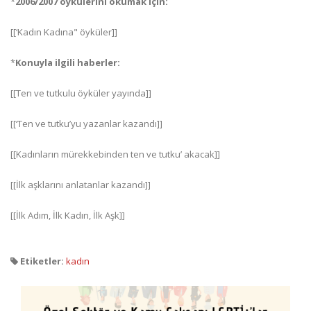
*
2006/2007 öykülerini okumak için:
[[‘Kadın Kadına" öyküler]]
*
Konuyla ilgili haberler:
[[Ten ve tutkulu öyküler yayında]]
[[‘Ten ve tutku’yu yazanlar kazandı]]
[[Kadınların mürekkebinden ten ve tutku’ akacak]]
[[İlk aşklarını anlatanlar kazandı]]
[[İlk Adım, İlk Kadın, İlk Aşk]]
Etiketler:
kadın