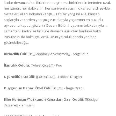
kadar devam ettiler. Birbirlerine aşık ama birbirlerinin teninden uzak
her günün, her dakikanın, her saniyenin acısını çıkarıyorlardı zevkle.
Nefesleri, elleri, kokuları karıştı… Tatlı bir yorgunlukla, karışan
saçlarıyla ve terden yapışmış vücutlarıyla yaşamının en huzurlu
uykusuna kapadı gözlerini Devan. Bütün hayatının tek kadınıyla…
Esmer tenli kadın ise bir süre duvarda asılı olan haritaya baktı.
Pusulasını da bulmuştu artık. Uzun yolculuklarında yanında
götürebileceği…
Birincilik Ödülü:
[[Sappho’yla Sevişmek]] - Angelique
İkincilik Ödülü:
[[Ahret Çiçeği]] - Poo
Üçüncülük Ödülü:
[[30 Dakika]] - Hidden Dragon
Duygunun Baharı Özel Ödülü:
[[O]] - İmge Oranlı
Eller Konuşur/Tutkunun Kanatları Özel Ödülü:
[[Kesişen
Düşlere]] - Jarmush