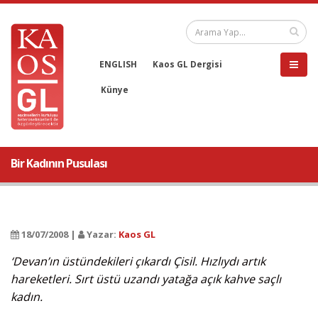
ENGLISH
Kaos GL Dergisi
Künye
Bir Kadının Pusulası
18/07/2008 |
Yazar:
Kaos GL
‘Devan’ın üstündekileri çıkardı Çisil. Hızlıydı artık
hareketleri. Sırt üstü uzandı yatağa açık kahve saçlı
kadın.