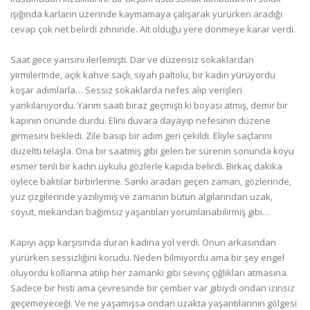
ışığında karların üzerinde kaymamaya çalışarak yürürken aradığı
cevap çok net belirdi zihninde. Ait olduğu yere dönmeye karar verdi.
Saat gece yarısını ilerlemişti. Dar ve düzensiz sokaklardan
yirmilerinde, açık kahve saçlı, siyah paltolu, bir kadın yürüyordu
koşar adımlarla… Sessiz sokaklarda nefes alıp verişleri
yankılanıyordu. Yarım saati biraz geçmişti ki boyası atmış, demir bir
kapının önünde durdu. Elini duvara dayayıp nefesinin düzene
girmesini bekledi. Zile basıp bir adım geri çekildi. Eliyle saçlarını
düzeltti telaşla. Ona bir saatmiş gibi gelen bir sürenin sonunda koyu
esmer tenli bir kadın uykulu gözlerle kapıda belirdi. Birkaç dakika
öylece baktılar birbirlerine. Sanki aradan geçen zaman, gözlerinde,
yüz çizgilerinde yazılıymış ve zamanın bütün algılarından uzak,
soyut, mekandan bağımsız yaşantıları yorumlanabilirmiş gibi…
Kapıyı açıp karşısında duran kadına yol verdi. Onun arkasından
yürürken sessizliğini korudu. Neden bilmiyordu ama bir şey engel
oluyordu kollarına atılıp her zamanki gibi sevinç çığlıkları atmasına.
Sadece bir histi ama çevresinde bir çember var gibiydi ondan izinsiz
geçemeyeceği. Ve ne yaşamışsa ondan uzakta yaşantılarının gölgesi