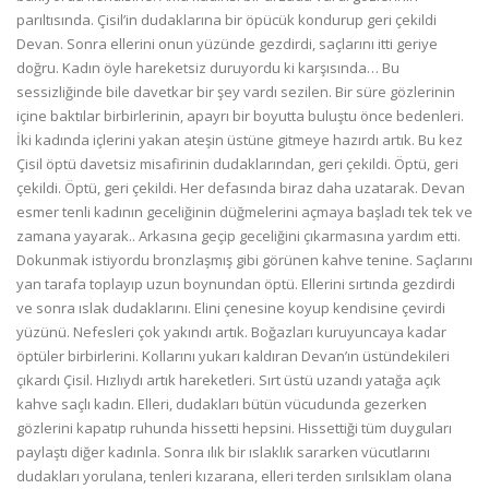
parıltısında. Çisil’in dudaklarına bir öpücük kondurup geri çekildi
Devan. Sonra ellerini onun yüzünde gezdirdi, saçlarını itti geriye
doğru. Kadın öyle hareketsiz duruyordu ki karşısında… Bu
sessizliğinde bile davetkar bir şey vardı sezilen. Bir süre gözlerinin
içine baktılar birbirlerinin, apayrı bir boyutta buluştu önce bedenleri.
İki kadında içlerini yakan ateşin üstüne gitmeye hazırdı artık. Bu kez
Çisil öptü davetsiz misafirinin dudaklarından, geri çekildi. Öptü, geri
çekildi. Öptü, geri çekildi. Her defasında biraz daha uzatarak. Devan
esmer tenli kadının geceliğinin düğmelerini açmaya başladı tek tek ve
zamana yayarak.. Arkasına geçip geceliğini çıkarmasına yardım etti.
Dokunmak istiyordu bronzlaşmış gibi görünen kahve tenine. Saçlarını
yan tarafa toplayıp uzun boynundan öptü. Ellerini sırtında gezdirdi
ve sonra ıslak dudaklarını. Elini çenesine koyup kendisine çevirdi
yüzünü. Nefesleri çok yakındı artık. Boğazları kuruyuncaya kadar
öptüler birbirlerini. Kollarını yukarı kaldıran Devan’ın üstündekileri
çıkardı Çisil. Hızlıydı artık hareketleri. Sırt üstü uzandı yatağa açık
kahve saçlı kadın. Elleri, dudakları bütün vücudunda gezerken
gözlerini kapatıp ruhunda hissetti hepsini. Hissettiği tüm duyguları
paylaştı diğer kadınla. Sonra ılık bir ıslaklık sararken vücutlarını
dudakları yorulana, tenleri kızarana, elleri terden sırılsıklam olana