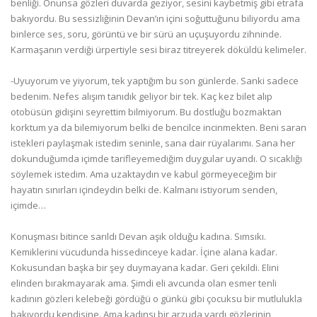
benliği. Onunsa gözleri duvarda geziyor, sesini kaybetmiş gibi etrafa
bakıyordu. Bu sessizliğinin Devan’ın içini soğuttuğunu biliyordu ama
binlerce ses, soru, görüntü ve bir sürü an uçuşuyordu zihninde.
Karmaşanın verdiği ürpertiyle sesi biraz titreyerek döküldü kelimeler.
-Uyuyorum ve yiyorum, tek yaptığım bu son günlerde. Sanki sadece
bedenim. Nefes alışım tanıdık geliyor bir tek. Kaç kez bilet alıp
otobüsün gidişini seyrettim bilmiyorum. Bu dostluğu bozmaktan
korktum ya da bilemiyorum belki de bencilce incinmekten. Beni saran
istekleri paylaşmak istedim seninle, sana dair rüyalarımı. Sana her
dokunduğumda içimde tarifleyemediğim duygular uyandı. O sıcaklığı
söylemek istedim. Ama uzaktaydın ve kabul görmeyeceğim bir
hayatın sınırları içindeydin belki de. Kalmanı istiyorum senden,
içimde…
Konuşması bitince sarıldı Devan aşık olduğu kadına. Sımsıkı.
Kemiklerini vücudunda hissedinceye kadar. İçine alana kadar.
Kokusundan başka bir şey duymayana kadar. Geri çekildi. Elini
elinden bırakmayarak ama. Şimdi eli avcunda olan esmer tenli
kadının gözleri kelebeği gördüğü o günkü gibi çocuksu bir mutlulukla
bakıyordu kendisine. Ama kadınsı bir arzuda vardı gözlerinin