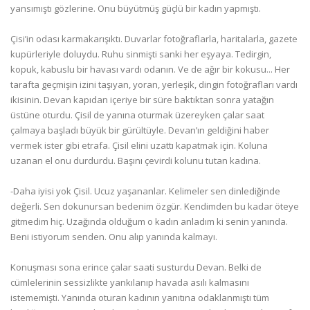
yansımıştı gözlerine. Onu büyütmüş güçlü bir kadın yapmıştı.
Çisi’in odası karmakarışıktı. Duvarlar fotoğraflarla, haritalarla, gazete
kupürleriyle doluydu. Ruhu sinmişti sanki her eşyaya. Tedirgin,
kopuk, kabuslu bir havası vardı odanın. Ve de ağır bir kokusu... Her
tarafta geçmişin izini taşıyan, yoran, yerleşik, dingin fotoğrafları vardı
ikisinin. Devan kapıdan içeriye bir süre baktıktan sonra yatağın
üstüne oturdu. Çisil de yanına oturmak üzereyken çalar saat
çalmaya başladı büyük bir gürültüyle. Devan’ın geldiğini haber
vermek ister gibi etrafa. Çisil elini uzattı kapatmak için. Koluna
uzanan el onu durdurdu. Başını çevirdi kolunu tutan kadına.
-Daha iyisi yok Çisil. Ucuz yaşananlar. Kelimeler sen dinlediğinde
değerli. Sen dokunursan bedenim özgür. Kendimden bu kadar öteye
gitmedim hiç. Uzağında olduğum o kadın anladım ki senin yanında.
Beni istiyorum senden. Onu alıp yanında kalmayı.
Konuşması sona erince çalar saati susturdu Devan. Belki de
cümlelerinin sessizlikte yankılanıp havada asılı kalmasını
istememişti. Yanında oturan kadının yanıtına odaklanmıştı tüm