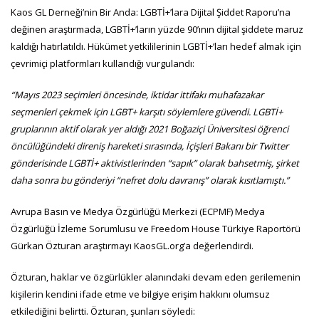
Kaos GL Derneği’nin Bir Anda: LGBTİ+’lara Dijital Şiddet Raporu’na
değinen araştırmada, LGBTİ+’ların yüzde 90’ının dijital şiddete maruz
kaldığı hatırlatıldı. Hükümet yetkililerinin LGBTİ+’ları hedef almak için
çevrimiçi platformları kullandığı vurgulandı:
“Mayıs 2023 seçimleri öncesinde, iktidar ittifakı muhafazakar
seçmenleri çekmek için LGBT+ karşıtı söylemlere güvendi. LGBTİ+
gruplarının aktif olarak yer aldığı 2021 Boğaziçi Üniversitesi öğrenci
öncülüğündeki direniş hareketi sırasında, İçişleri Bakanı bir Twitter
gönderisinde LGBTİ+ aktivistlerinden “sapık” olarak bahsetmiş, şirket
daha sonra bu gönderiyi “nefret dolu davranış” olarak kısıtlamıştı.”
Avrupa Basın ve Medya Özgürlüğü Merkezi (ECPMF) Medya
Özgürlüğü İzleme Sorumlusu ve Freedom House Türkiye Raportörü
Gürkan Özturan araştırmayı KaosGL.org’a değerlendirdi.
Özturan, haklar ve özgürlükler alanındaki devam eden gerilemenin
kişilerin kendini ifade etme ve bilgiye erişim hakkını olumsuz
etkilediğini belirtti. Özturan, şunları söyledi: