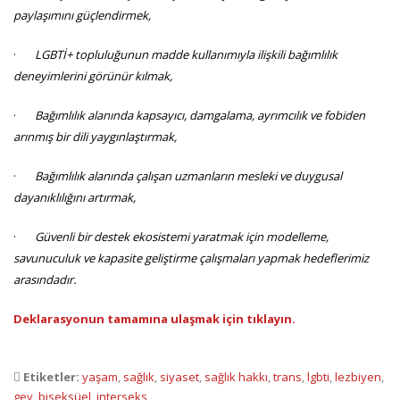
paylaşımını güçlendirmek,
·
LGBTİ+ topluluğunun madde kullanımıyla ilişkili bağımlılık
deneyimlerini görünür kılmak,
·
Bağımlılık alanında kapsayıcı, damgalama, ayrımcılık ve fobiden
arınmış bir dili yaygınlaştırmak,
·
Bağımlılık alanında çalışan uzmanların mesleki ve duygusal
dayanıklılığını artırmak,
·
Güvenli bir destek ekosistemi yaratmak için modelleme,
savunuculuk ve kapasite geliştirme çalışmaları yapmak hedeflerimiz
arasındadır.
Deklarasyonun tamamına ulaşmak için tıklayın.
Etiketler:
yaşam
,
sağlık
,
siyaset
,
sağlık hakkı
,
trans
,
lgbti
,
lezbiyen
,
gey
,
biseksüel
,
interseks