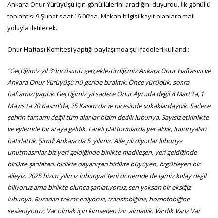
Ankara Onur Yürüyüşü için gönüllülerini aradığını duyurdu. İlk gönüllü
toplantısı 9 Şubat saat 16.00’da. Mekan bilgisi kayıt olanlara mail
yoluyla iletilecek.
Onur Haftası Komitesi yaptığı paylaşımda şu ifadeleri kullandı:
“Geçtiğimiz yıl 3’üncüsünü gerçekleştirdiğimiz Ankara Onur Haftasını ve
Ankara Onur Yürüyüşü'nü geride bıraktık. Önce yürüdük, sonra
haftamızı yaptık. Geçtiğimiz yıl sadece Onur Ayı'nda değil 8 Mart'ta, 1
Mayıs'ta 20 Kasım'da, 25 Kasım'da ve nicesinde sokaklardaydık. Sadece
şehrin tamamı değil tüm alanlar bizim dedik lubunya. Sayısız etkinlikte
ve eylemde bir araya geldik. Farklı platformlarda yer aldık, lubunyaları
hatırlattık. Şimdi Ankara'da 5. yılımız. Aile yılı diyorlar lubunya
unutmasınlar biz yeri geldiğinde birlikte madileşen, yeri geldiğinde
birlikte şanlatan, birlikte dayanışan birlikte büyüyen, örgütleyen bir
aileyiz. 2025 bizim yılımız lubunya! Yeni dönemde de işimiz kolay değil
biliyoruz ama birlikte olunca şanlatıyoruz, sen yoksan bir eksiğiz
lubunya. Buradan tekrar ediyoruz, transfobiğine, homofobiğine
sesleniyoruz; Var olmak için kimseden izin almadık. Vardık Varız Var