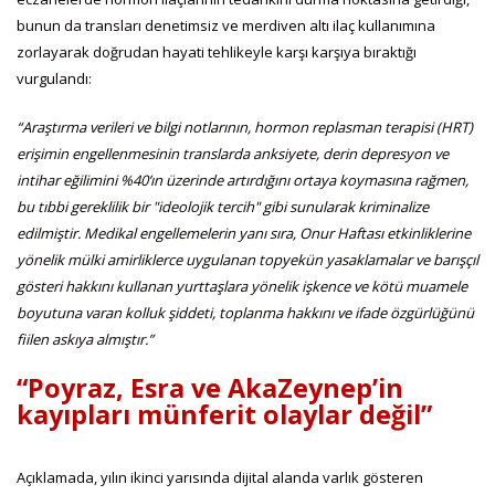
bunun da transları denetimsiz ve merdiven altı ilaç kullanımına
zorlayarak doğrudan hayati tehlikeyle karşı karşıya bıraktığı
vurgulandı:
“Araştırma verileri ve bilgi notlarının, hormon replasman terapisi (HRT)
erişimin engellenmesinin translarda anksiyete, derin depresyon ve
intihar eğilimini %40’ın üzerinde artırdığını ortaya koymasına rağmen,
bu tıbbi gereklilik bir "ideolojik tercih" gibi sunularak kriminalize
edilmiştir. Medikal engellemelerin yanı sıra, Onur Haftası etkinliklerine
yönelik mülki amirliklerce uygulanan topyekün yasaklamalar ve barışçıl
gösteri hakkını kullanan yurttaşlara yönelik işkence ve kötü muamele
boyutuna varan kolluk şiddeti, toplanma hakkını ve ifade özgürlüğünü
fiilen askıya almıştır.”
“Poyraz, Esra ve AkaZeynep’in
kayıpları münferit olaylar değil”
Açıklamada, yılın ikinci yarısında dijital alanda varlık gösteren