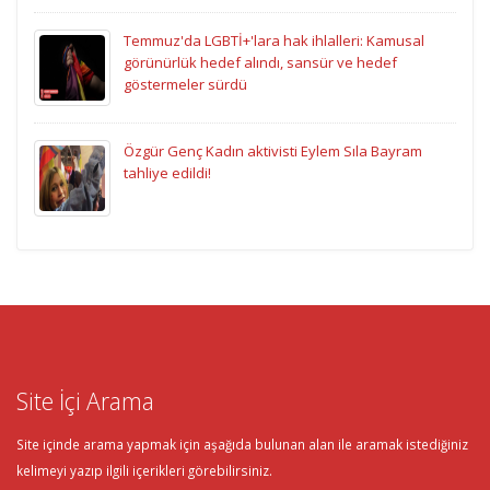
Temmuz'da LGBTİ+'lara hak ihlalleri: Kamusal
görünürlük hedef alındı, sansür ve hedef
göstermeler sürdü
Özgür Genç Kadın aktivisti Eylem Sıla Bayram
tahliye edildi!
Site İçi Arama
Site içinde arama yapmak için aşağıda bulunan alan ile aramak istediğiniz
kelimeyi yazıp ilgili içerikleri görebilirsiniz.