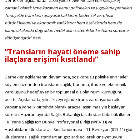
Dernekler açıklamada
“2025 yılının "Aile Yılı" ilan edilmesiyle eş
zamanlı olarak ivme kazanan kamu politikaları ve uygulama pratikleri,
Türkiye’de transların anayasal haklarını, bedensel ve ruhsal
bütünlüklerini ve ekonomik varlıklarını hem özel alanda hem de
kamusal alanda doğrudan hedef alan sistemli bir kısıtlama sürecine
dönüşmüştür”
dedi.
“Transların hayati öneme sahip
ilaçlara erişimi kısıtlandı”
Dernekler açıklamanın devamında, söz konusu politikaların “aile”
söylemi üzerinden transların sağlık, barınma, ifade ve ekonomik
varoluşunu hedefleyen bir toplumsal disiplin rejimi kurduğunu
belirtti. Açıklamada, yılın ilk çeyreğinde trans varoluşunun aile
yapısına yönelik bir tehdit olarak araçsallaştırılmasıyla başlayan
sürecin, Haziran ayında Sağlık Bakanlığı tarafından tıbbi etik ilkeleri
ile Trans Sağlığı için Dünya Profesyonel Birliği (WPATH) ve
Hastalıkların Uluslararası Sınıflandırması – 11. Revizyon (ICD-11) gibi
uluslararası sağlık standartları göz ardı edilerek cinsiyet uyum