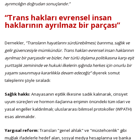
ayrımcılığın doğrudan sonuçlarıdır.”
“Trans hakları evrensel insan
haklarının ayrılmaz bir parçası”
Dernekler,
“Transların hayatlarını sürdürebilmesi; barınma, sağlık ve
gelir güvencesiyle mümkündür. Trans hakları evrensel insan haklarının
ayrılmaz bir parçasıdır ve bizler, her türlü dışlama politikasına karşı eşit
yurttaşlık zemininde ve hukuki ilkelerin ışığında herkes için onurlu bir
yaşamı savunmaya kararlılıkla devam edeceğiz”
diyerek somut
taleplerini şöyle sıraladı:
Sağlık hakkı
: Anayasanın eşitlik ilkesine sadık kalınarak, cinsiyet
uyum süreçleri ve hormon ilaçlarına erişimin önündeki tüm idari ve
yasal engeller kaldırılmalı; uluslararası bilimsel protokoller (WPATH)
esas alınmalıdır.
Yargısal reform:
Transları "genel ahlak" ve "müstehcenlik" gibi
muğlak ifadelerle hedef alan, sosyal medya hesaplarına ve banka