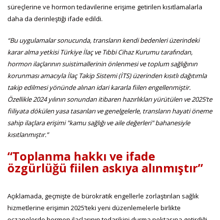
süreçlerine ve hormon tedavilerine erişime getirilen kısıtlamalarla
daha da derinleştiği ifade edildi.
“Bu uygulamalar sonucunda, transların kendi bedenleri üzerindeki
karar alma yetkisi Türkiye İlaç ve Tıbbi Cihaz Kurumu tarafından,
hormon ilaçlarının suistimallerinin önlenmesi ve toplum sağlığının
korunması amacıyla İlaç Takip Sistemi (İTS) üzerinden kısıtlı dağıtımla
takip edilmesi yönünde alınan idari kararla fiilen engellenmiştir.
Özellikle 2024 yılının sonundan itibaren hazırlıkları yürütülen ve 2025’te
fiiliyata dökülen yasa tasarıları ve genelgelerle, transların hayati öneme
sahip ilaçlara erişimi "kamu sağlığı ve aile değerleri" bahanesiyle
kısıtlanmıştır.”
“Toplanma hakkı ve ifade
özgürlüğü fiilen askıya alınmıştır”
Açıklamada, geçmişte de bürokratik engellerle zorlaştırılan sağlık
hizmetlerine erişimin 2025’teki yeni düzenlemelerle birlikte
eczanelerde hormon ilaçlarının tedarikini durma noktasına getirdiği,