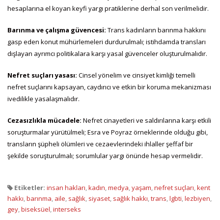
hesaplarına el koyan keyfi yargı pratiklerine derhal son verilmelidir.
Barınma ve çalışma güvencesi:
Trans kadınların barınma hakkını
gasp eden konut mühürlemeleri durdurulmalı; istihdamda transları
dışlayan ayrımcı politikalara karşı yasal güvenceler oluşturulmalıdır.
Nefret suçları yasası:
Cinsel yönelim ve cinsiyet kimliği temelli
nefret suçlarını kapsayan, caydırıcı ve etkin bir koruma mekanizması
ivedilikle yasalaşmalıdır.
Cezasızlıkla mücadele:
Nefret cinayetleri ve saldırılarına karşı etkili
soruşturmalar yürütülmeli; Esra ve Poyraz örneklerinde olduğu gibi,
transların şüpheli ölümleri ve cezaevlerindeki ihlaller şeffaf bir
şekilde soruşturulmalı; sorumlular yargı önünde hesap vermelidir.
Etiketler:
insan hakları
,
kadın
,
medya
,
yaşam
,
nefret suçları
,
kent
hakkı
,
barınma
,
aile
,
sağlık
,
siyaset
,
sağlık hakkı
,
trans
,
lgbti
,
lezbiyen
,
gey
,
biseksüel
,
interseks