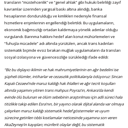
transların “müstehcenlik” ve “genel ahlak” gibi hukuki belirliliği zayıf
kavramlar üzerinden yargısal baskı altına alındığı, banka
hesaplarının dondurulduğu ve kimlikleri nedeniyle finansal
hizmetlere erişimlerinin engellendiği belirtildi. Bu uygulamaların,
ekonomik bağımsızlığı ortadan kaldırmaya yönelik adımlar olduğu
vurgulandı. Barınma hakkını hedef alan konut mühürlemeleri ve
“fuhuşla mücadele” adı altında yürütülen, ancak trans kadınları
sistematik biçimde evsiz bırakan muğlak uygulamaların da transları
sosyal izolasyona ve güvencesizliğe sürüklediği ifade edildi:
“Biz bu dışlayıcı iklimin ve hak mahrumiyetlerinin en ağır bedelini ise
şüpheli ölümler, intiharlar ve cezasızlık politikalarıyla ödüyoruz: Sincan
Kapalı Cezaevi’nde maruz kaldığı hak ihlalleri ve ağır tecrit koşulları
altında yaşamını yitiren trans mahpus Poyraz’ın, Ankara’da kendi
evinde ölü bulunan ve ölüm sebebinin araştırılması için adli süreci hala
titizlikle takip edilen Esra’nın, bir yayıncı olarak dijital alanda var olmaya
çalışırken maruz kaldığı sistematik hedef göstermeler ve uyum
sürecine getirilen tıbbi kısıtlamalar neticesinde yaşamına son veren
AkaZeynep’in kayıpları; münferit olaylar değil, bu sistematik