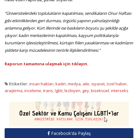
“Üniversitelerdeki toplulukların kapatılması, sendikaların Onur Haftası
gibi etkinliklerden geri durması, örgütlü yapının yalnızlaştırıldığı
anlamına geliyor. Kürt illerinde ise baskıların boyutu şu şekilde açığa
çıkıyor: kadın merkezlerinin kapatılması, kayyum politikalarıyla
kurumların işlevsizleştirilmesi, kürtajın fiilen yasaklanması ve kadınların
şiddete karşı mücadelesinin terörle ilişkilendirilmesi.”
Raporun tamamına ulaşmak için tıklayın.
Etiketler:
insan hakları
,
kadın
,
medya
,
aile
,
siyaset
,
özel haber
,
araştırma
,
inceleme
,
trans
,
lgbti
,
lezbiyen
,
gey
,
biseksüel
,
interseks
Facebook'da Paylaş