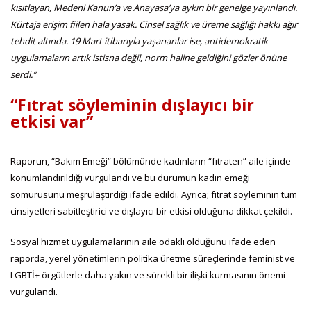
kısıtlayan, Medeni Kanun’a ve Anayasa’ya aykırı bir genelge yayınlandı.
Kürtaja erişim fiilen hala yasak. Cinsel sağlık ve üreme sağlığı hakkı ağır
tehdit altında. 19 Mart itibarıyla yaşananlar ise, antidemokratik
uygulamaların artık istisna değil, norm haline geldiğini gözler önüne
serdi.”
“Fıtrat söyleminin dışlayıcı bir
etkisi var”
Raporun, “Bakım Emeği” bölümünde kadınların “fıtraten” aile içinde
konumlandırıldığı vurgulandı ve bu durumun kadın emeği
sömürüsünü meşrulaştırdığı ifade edildi. Ayrıca; fıtrat söyleminin tüm
cinsiyetleri sabitleştirici ve dışlayıcı bir etkisi olduğuna dikkat çekildi.
Sosyal hizmet uygulamalarının aile odaklı olduğunu ifade eden
raporda, yerel yönetimlerin politika üretme süreçlerinde feminist ve
LGBTİ+ örgütlerle daha yakın ve sürekli bir ilişki kurmasının önemi
vurgulandı.