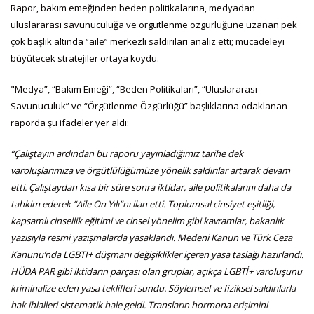
Rapor, bakım emeğinden beden politikalarına, medyadan
uluslararası savunuculuğa ve örgütlenme özgürlüğüne uzanan pek
çok başlık altında “aile” merkezli saldırıları analiz etti; mücadeleyi
büyütecek stratejiler ortaya koydu.
"Medya”, “Bakım Emeği”, “Beden Politikaları”, “Uluslararası
Savunuculuk” ve “Örgütlenme Özgürlüğü” başlıklarına odaklanan
raporda şu ifadeler yer aldı:
“Çalıştayın ardından bu raporu yayınladığımız tarihe dek
varoluşlarımıza ve örgütlülüğümüze yönelik saldırılar artarak devam
etti. Çalıştaydan kısa bir süre sonra iktidar, aile politikalarını daha da
tahkim ederek “Aile On Yılı”nı ilan etti. Toplumsal cinsiyet eşitliği,
kapsamlı cinsellik eğitimi ve cinsel yönelim gibi kavramlar, bakanlık
yazısıyla resmi yazışmalarda yasaklandı. Medeni Kanun ve Türk Ceza
Kanunu’nda LGBTİ+ düşmanı değişiklikler içeren yasa taslağı hazırlandı.
HÜDA PAR gibi iktidarın parçası olan gruplar, açıkça LGBTİ+ varoluşunu
kriminalize eden yasa teklifleri sundu. Söylemsel ve fiziksel saldırılarla
hak ihlalleri sistematik hale geldi. Transların hormona erişimini