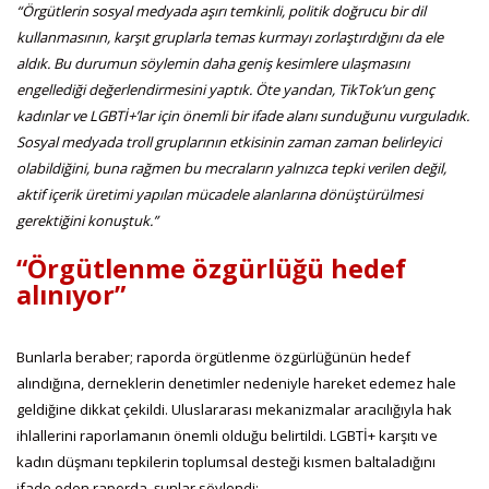
“Örgütlerin sosyal medyada aşırı temkinli, politik doğrucu bir dil
kullanmasının, karşıt gruplarla temas kurmayı zorlaştırdığını da ele
aldık. Bu durumun söylemin daha geniş kesimlere ulaşmasını
engellediği değerlendirmesini yaptık. Öte yandan, TikTok’un genç
kadınlar ve LGBTİ+’lar için önemli bir ifade alanı sunduğunu vurguladık.
Sosyal medyada troll gruplarının etkisinin zaman zaman belirleyici
olabildiğini, buna rağmen bu mecraların yalnızca tepki verilen değil,
aktif içerik üretimi yapılan mücadele alanlarına dönüştürülmesi
gerektiğini konuştuk.”
“Örgütlenme özgürlüğü hedef
alınıyor”
Bunlarla beraber; raporda örgütlenme özgürlüğünün hedef
alındığına, derneklerin denetimler nedeniyle hareket edemez hale
geldiğine dikkat çekildi. Uluslararası mekanizmalar aracılığıyla hak
ihlallerini raporlamanın önemli olduğu belirtildi. LGBTİ+ karşıtı ve
kadın düşmanı tepkilerin toplumsal desteği kısmen baltaladığını
ifade eden raporda, şunlar söylendi: