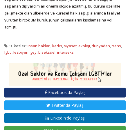
sağlanan dış yardımları önemli ölçüde azaltmış, bu durum özellikle
gelişmekte olan ülkelerde ve küresel halk sağlığı alanında faaliyet
yürüten birçok BM kuruluşunun çalışmalarını kısıtlamasına yol
açmıştı.
Etiketler:
insan hakları
,
kadın
,
siyaset
,
ekoloji
,
dünyadan
,
trans
,
lgbti
,
lezbiyen
,
gey
,
biseksüel
,
interseks
Facebook'da Paylaş
Twitter'da Paylaş
LinkedIn'de Paylaş