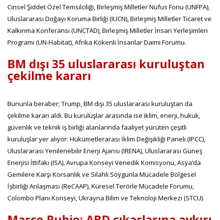
Cinsel Şiddet Özel Temsilciliği, Birleşmiş Milletler Nüfus Fonu (UNFPA),
Uluslararası Doğayı Koruma Birliği (IUCN), Birleşmiş Milletler Ticaret ve
Kalkınma Konferansı (UNCTAD), Birleşmiş Milletler İnsan Yerleşimleri
Programı (UN-Habitat), Afrika Kökenli İnsanlar Daimi Forumu.
BM dışı 35 uluslararası kuruluştan
çekilme kararı
Bununla beraber; Trump, BM dışı 35 uluslararası kuruluştan da
çekilme kararı aldı. Bu kuruluşlar arasında ise iklim, enerji, hukuk,
güvenlik ve teknik iş birliği alanlarında faaliyet yürüten çeşitli
kuruluşlar yer alıyor: Hükümetlerarası İklim Değişikliği Paneli (IPCC),
Uluslararası Yenilenebilir Enerji Ajansı (IRENA), Uluslararası Güneş
Enerjisi İttifakı (ISA), Avrupa Konseyi Venedik Komisyonu, Asya’da
Gemilere Karşı Korsanlık ve Silahlı Soygunla Mücadele Bölgesel
İşbirliği Anlaşması (ReCAAP), Küresel Terörle Mücadele Forumu,
Colombo Planı Konseyi, Ukrayna Bilim ve Teknoloji Merkezi (STCU).
Marco Rubio: ABD çıkarlarına aykırı