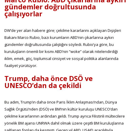
gündemler doğrultusunda
çalışıyorlar
DW’de yer alan habere göre; çekilme kararlarını açıklayan Dışişleri
Bakanı Marco Rubio, bazı kurumların ABD’nin çıkarlarına aykırı
gündemler doğrultusunda çalıştığını söyledi. Rubio’ya göre, bu
kuruluşların önemli bir kısmı ABD’nin “woke” olarak nitelendirdiği
iklim, emek, göç, toplumsal cinsiyet ve sosyal politika alanlarında
faaliyet yürütüyor.
Trump, daha önce DSÖ ve
UNESCO’dan da çekildi
Bu adım, Trump’ın daha önce Paris İklim Anlaşması’ndan, Dünya
Sağlık Örgütü’nden (DSÖ) ve BM’nin kültür kuruluşu UNESCO’dan
çekilme kararlarının ardından geldi. Trump ayrıca Filistinli mültecilere
yönelik BM ajansı UNRWA dahil olmak üzere çeşitli BM kuruluşlarına
sağlanan fonları da kesmişti. Geçen yıl ABD, USAID aracılığıyla