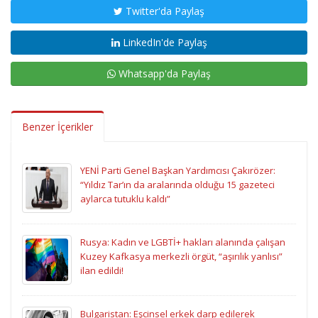
Twitter'da Paylaş
LinkedIn'de Paylaş
Whatsapp'da Paylaş
Benzer İçerikler
YENİ Parti Genel Başkan Yardımcısı Çakırözer:
“Yıldız Tar’ın da aralarında olduğu 15 gazeteci
aylarca tutuklu kaldı”
Rusya: Kadın ve LGBTİ+ hakları alanında çalışan
Kuzey Kafkasya merkezli örgüt, “aşırılık yanlısı”
ilan edildi!
Bulgaristan: Eşcinsel erkek darp edilerek