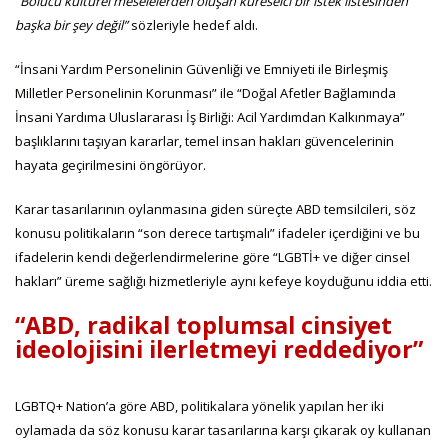
“Bölücü kültürel meselelerden oluşan küreselci bir istek listesinden
başka bir şey değil”
sözleriyle hedef aldı.
“İnsani Yardım Personelinin Güvenliği ve Emniyeti ile Birleşmiş
Milletler Personelinin Korunması” ile “Doğal Afetler Bağlamında
İnsani Yardıma Uluslararası İş Birliği: Acil Yardımdan Kalkınmaya”
başlıklarını taşıyan kararlar, temel insan hakları güvencelerinin
hayata geçirilmesini öngörüyor.
Karar tasarılarının oylanmasına giden süreçte ABD temsilcileri, söz
konusu politikaların “son derece tartışmalı” ifadeler içerdiğini ve bu
ifadelerin kendi değerlendirmelerine göre “LGBTİ+ ve diğer cinsel
hakları” üreme sağlığı hizmetleriyle aynı kefeye koyduğunu iddia etti.
“ABD, radikal toplumsal cinsiyet
ideolojisini ilerletmeyi reddediyor”
LGBTQ+ Nation’a göre ABD, politikalara yönelik yapılan her iki
oylamada da söz konusu karar tasarılarına karşı çıkarak oy kullanan