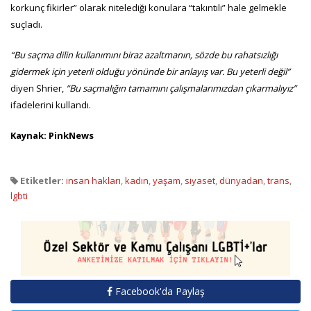
korkunç fikirler” olarak nitelediği konulara “takıntılı” hale gelmekle
suçladı.
“Bu saçma dilin kullanımını biraz azaltmanın, sözde bu rahatsızlığı
gidermek için yeterli olduğu yönünde bir anlayış var. Bu yeterli değil”
diyen Shrier,
“Bu saçmalığın tamamını çalışmalarımızdan çıkarmalıyız”
ifadelerini kullandı.
Kaynak: PinkNews
Etiketler:
insan hakları
,
kadın
,
yaşam
,
siyaset
,
dünyadan
,
trans
,
lgbti
Facebook'da Paylaş