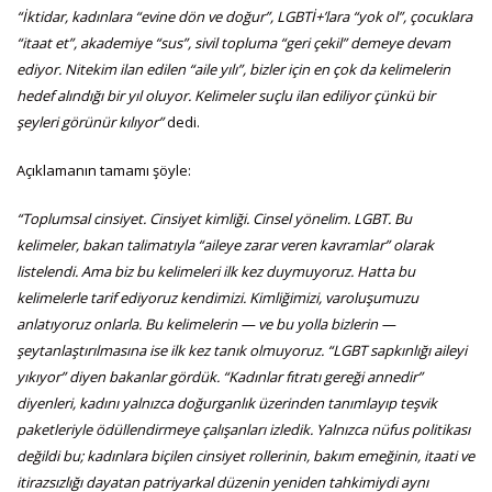
“İktidar, kadınlara “evine dön ve doğur”, LGBTİ+’lara “yok ol”, çocuklara
“itaat et”, akademiye “sus”, sivil topluma “geri çekil” demeye devam
ediyor. Nitekim ilan edilen “aile yılı”, bizler için en çok da kelimelerin
hedef alındığı bir yıl oluyor. Kelimeler suçlu ilan ediliyor çünkü bir
şeyleri görünür kılıyor”
dedi.
Açıklamanın tamamı şöyle:
“Toplumsal cinsiyet. Cinsiyet kimliği. Cinsel yönelim. LGBT. Bu
kelimeler, bakan talimatıyla “aileye zarar veren kavramlar” olarak
listelendi. Ama biz bu kelimeleri ilk kez duymuyoruz. Hatta bu
kelimelerle tarif ediyoruz kendimizi. Kimliğimizi, varoluşumuzu
anlatıyoruz onlarla. Bu kelimelerin — ve bu yolla bizlerin —
şeytanlaştırılmasına ise ilk kez tanık olmuyoruz. “LGBT sapkınlığı aileyi
yıkıyor” diyen bakanlar gördük. “Kadınlar fıtratı gereği annedir”
diyenleri, kadını yalnızca doğurganlık üzerinden tanımlayıp teşvik
paketleriyle ödüllendirmeye çalışanları izledik. Yalnızca nüfus politikası
değildi bu; kadınlara biçilen cinsiyet rollerinin, bakım emeğinin, itaati ve
itirazsızlığı dayatan patriyarkal düzenin yeniden tahkimiydi aynı