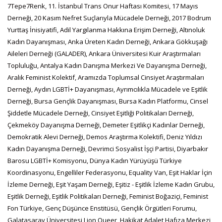
7Tepe7Renk, 11. İstanbul Trans Onur Haftası Komitesi, 17 Mayıs
Derneği, 20 Kasım Nefret Suçlarıyla Mücadele Derneği, 2017 Bodrum
Yurttaş İnisiyatifi, Adil Yargılanma Hakkına Erişim Derneği, Altınoluk
Kadın Dayanışması, Anka Üreten Kadın Derneği, Ankara Gökkuşağı
Aileleri Derneği (GALADER), Ankara Üniversitesi Kuir Araştırmaları
Topluluğu, Antalya Kadın Danışma Merkezi Ve Dayanışma Derneği,
Aralık Feminist Kolektif, Aramızda Toplumsal Cinsiyet Araştırmaları
Derneği, Aydın LGBTİ+ Dayanışması, Ayrımcılıkla Mücadele ve Eşitlik
Derneği, Bursa Gençlik Dayanışması, Bursa Kadın Platformu, Cinsel
Şiddetle Mücadele Derneği, Cinsiyet Eşitliği Politikaları Derneği,
Çekmeköy Dayanışma Derneği, Demeter Eşitlikçi Kadınlar Derneği,
Demokratik Alevi Derneği, Demos Araştırma Kolektifi, Deniz Yıldızı
Kadın Dayanışma Derneği, Devrimci Sosyalist İşçi Partisi, Diyarbakır
Barosu LGBTİ+ Komisyonu, Dünya Kadın Yürüyüşü Türkiye
Koordinasyonu, Engelliler Federasyonu, Equality Van, Eşit Haklar İçin
İzleme Derneği, Eşit Yaşam Derneği, Eşitiz - Eşitlik İzleme Kadın Grubu,
Eşitlik Derneği, Eşitlik Politikaları Derneği, Feminist Boğaziçi, Feminist
Fon Türkiye, Genç Düşünce Enstitüsü, Gençlik Örgütleri Forumu,
Galatasaray Üniversitesi Lion Queer, Hakikat Adalet Hafıza Merkezi,