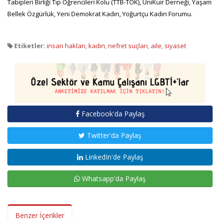
Tabipleri Birliği Tıp Öğrencileri Kolu (TTB-TÖK), ÜniKuir Derneği, Yaşam
Bellek Özgürlük, Yeni Demokrat Kadın, Yoğurtçu Kadın Forumu.
Etiketler:
insan hakları
,
kadın
,
nefret suçları
,
aile
,
siyaset
Facebook'da Paylaş
Twitter'da Paylaş
LinkedIn'de Paylaş
Whatsapp'da Paylaş
Benzer İçerikler