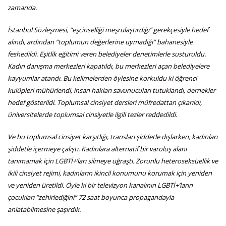
zamanda.
İstanbul Sözleşmesi, “eşcinselliği meşrulaştırdığı” gerekçesiyle hedef
alındı, ardından “toplumun değerlerine uymadığı” bahanesiyle
feshedildi. Eşitlik eğitimi veren belediyeler denetimlerle susturuldu.
Kadın danışma merkezleri kapatıldı, bu merkezleri açan belediyelere
kayyumlar atandı. Bu kelimelerden öylesine korkuldu ki öğrenci
kulüpleri mühürlendi, insan hakları savunucuları tutuklandı, dernekler
hedef gösterildi. Toplumsal cinsiyet dersleri müfredattan çıkarıldı,
üniversitelerde toplumsal cinsiyetle ilgili tezler reddedildi.
Ve bu toplumsal cinsiyet karşıtlığı, transları şiddetle dışlarken, kadınları
şiddetle içermeye çalıştı. Kadınlara alternatif bir varoluş alanı
tanımamak için LGBTİ+’ları silmeye uğraştı. Zorunlu heteroseksüellik ve
ikili cinsiyet rejimi, kadınların ikincil konumunu korumak için yeniden
ve yeniden üretildi. Öyle ki bir televizyon kanalının LGBTİ+’ların
çocukları “zehirlediğini” 72 saat boyunca propagandayla
anlatabilmesine şaşırdık.