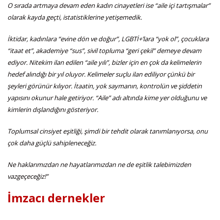
O sırada artmaya devam eden kadın cinayetleri ise “aile içi tartışmalar”
olarak kayda geçti, istatistiklerine yetişemedik.
İktidar, kadınlara “evine dön ve doğur”, LGBTİ+’lara “yok ol”, çocuklara
“itaat et”, akademiye “sus”, sivil topluma “geri çekil” demeye devam
ediyor. Nitekim ilan edilen “aile yılı”, bizler için en çok da kelimelerin
hedef alındığı bir yıl oluyor. Kelimeler suçlu ilan ediliyor çünkü bir
şeyleri görünür kılıyor. İtaatin, yok saymanın, kontrolün ve şiddetin
yapısını okunur hale getiriyor. “Aile” adı altında kime yer olduğunu ve
kimlerin dışlandığını gösteriyor.
Toplumsal cinsiyet eşitliği, şimdi bir tehdit olarak tanımlanıyorsa, onu
çok daha güçlü sahipleneceğiz.
Ne haklarımızdan ne hayatlarımızdan ne de eşitlik talebimizden
vazgeçeceğiz!”
İmzacı dernekler