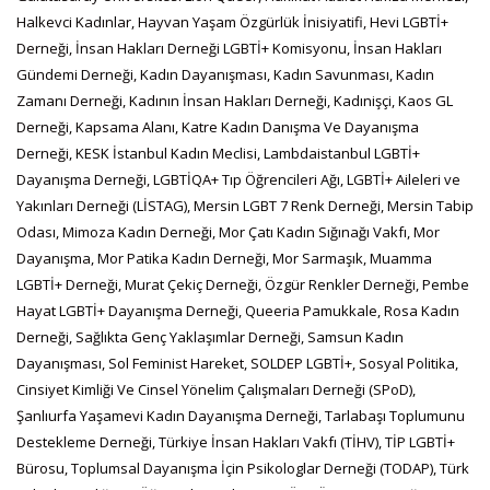
Halkevci Kadınlar, Hayvan Yaşam Özgürlük İnisiyatifi, Hevi LGBTİ+
Derneği, İnsan Hakları Derneği LGBTİ+ Komisyonu, İnsan Hakları
Gündemi Derneği, Kadın Dayanışması, Kadın Savunması, Kadın
Zamanı Derneği, Kadının İnsan Hakları Derneği, Kadınişçi, Kaos GL
Derneği, Kapsama Alanı, Katre Kadın Danışma Ve Dayanışma
Derneği, KESK İstanbul Kadın Meclisi, Lambdaistanbul LGBTİ+
Dayanışma Derneği, LGBTİQA+ Tıp Öğrencileri Ağı, LGBTİ+ Aileleri ve
Yakınları Derneği (LİSTAG), Mersin LGBT 7 Renk Derneği, Mersin Tabip
Odası, Mimoza Kadın Derneği, Mor Çatı Kadın Sığınağı Vakfı, Mor
Dayanışma, Mor Patika Kadın Derneği, Mor Sarmaşık, Muamma
LGBTİ+ Derneği, Murat Çekiç Derneği, Özgür Renkler Derneği, Pembe
Hayat LGBTİ+ Dayanışma Derneği, Queeria Pamukkale, Rosa Kadın
Derneği, Sağlıkta Genç Yaklaşımlar Derneği, Samsun Kadın
Dayanışması, Sol Feminist Hareket, SOLDEP LGBTİ+, Sosyal Politika,
Cinsiyet Kimliği Ve Cinsel Yönelim Çalışmaları Derneği (SPoD),
Şanlıurfa Yaşamevi Kadın Dayanışma Derneği, Tarlabaşı Toplumunu
Destekleme Derneği, Türkiye İnsan Hakları Vakfı (TİHV), TİP LGBTİ+
Bürosu, Toplumsal Dayanışma İçin Psikologlar Derneği (TODAP), Türk