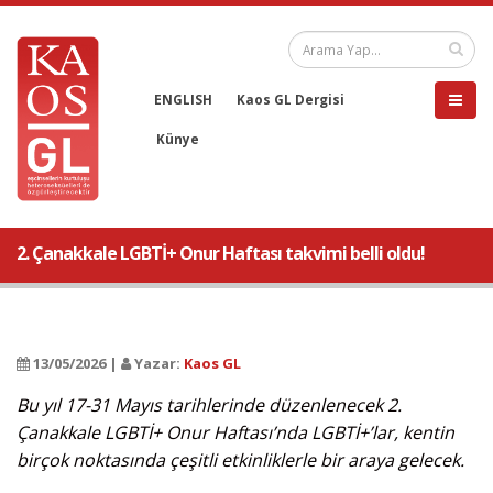
ENGLISH
Kaos GL Dergisi
Künye
2. Çanakkale LGBTİ+ Onur Haftası takvimi belli oldu!
13/05/2026 |
Yazar:
Kaos GL
Bu yıl 17-31 Mayıs tarihlerinde düzenlenecek 2.
Çanakkale LGBTİ+ Onur Haftası’nda LGBTİ+’lar, kentin
birçok noktasında çeşitli etkinliklerle bir araya gelecek.