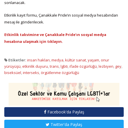
sonlanacak.
Etkinlik kayıt formu, Çanakkale Pride’ın sosyal medya hesabından
mesaj ile gönderilecek.
Etkinlik takvimine ve Çanakkale Pride’ın sosyal medya
hesabına ulaşmak için tıklayın.
Etiketler:
insan hakları
,
medya
,
kültür sanat
,
yaşam
,
onur
yürüyüşü
,
etkinlik duyuru
,
trans
,
lgbti
,
ifade özgürlüğü
,
lezbiyen
,
gey
,
biseksüel
,
interseks
,
örgütlenme özgürlüğü
Facebook'da Paylaş
Twitter'da Paylaş