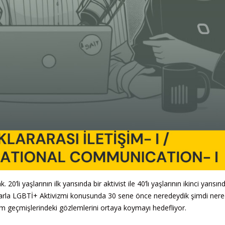
 20’li yaşlarının ilk yarısında bir aktivist ile 40’lı yaşlarının ikinci yarısınd
larla LGBTİ+ Aktivizmi konusunda 30 sene önce neredeydik şimdi nere
ivizm geçmişlerindeki gözlemlerini ortaya koymayı hedefliyor.