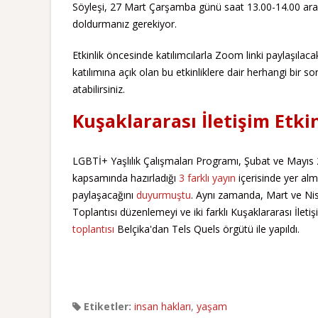
Söyleşi, 27 Mart Çarşamba günü saat 13.00-14.00 aras
doldurmanız gerekiyor.
Etkinlik öncesinde katılımcılarla Zoom linki paylaşıl
katılımına açık olan bu etkinliklere dair herhangi bi
atabilirsiniz.
Kuşaklararası İletişim Etki
LGBTİ+ Yaşlılık Çalışmaları Programı, Şubat ve Mayıs 2
kapsamında hazırladığı
3
farklı
yayın
içerisinde yer alm
paylaşacağını
duyurmuştu
. Aynı zamanda, Mart ve Nis
Toplantısı düzenlemeyi ve iki farklı Kuşaklararası İleti
toplantısı
Belçika'dan Tels Quels örgütü ile yapıldı.
Etiketler:
insan hakları
,
yaşam