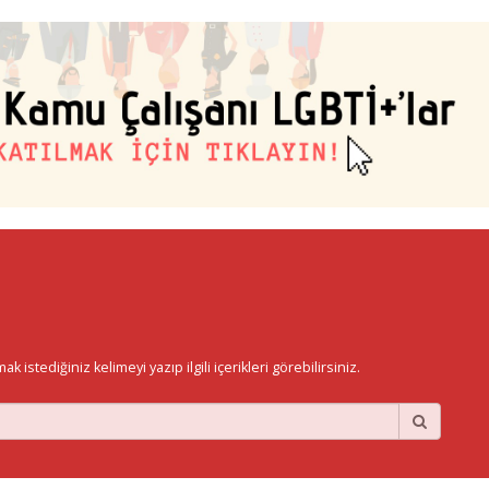
istediğiniz kelimeyi yazıp ilgili içerikleri görebilirsiniz.