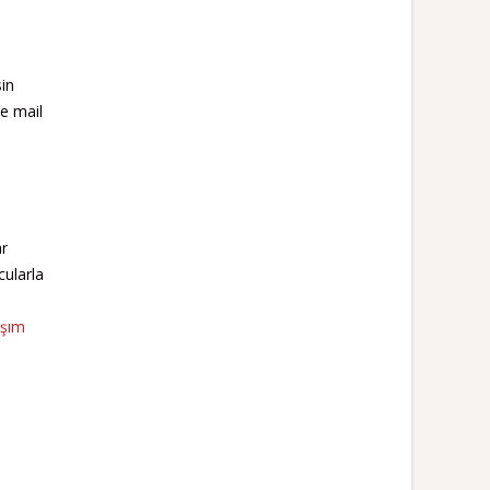
in
e mail
ar
cularla
aşım