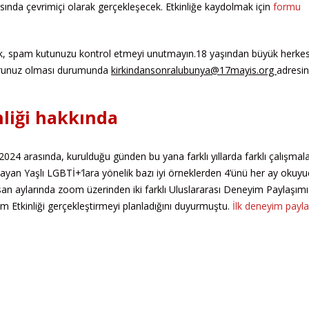
ında çevrimiçi olarak gerçekleşecek. Etkinliğe kaydolmak için
formu
acak, spam kutunuzu kontrol etmeyi unutmayın.18 yaşından büyük herkes
r sorunuz olması durumunda
kirkindansonralubunya@17mayis.org
adresin
nliği hakkında
024 arasında, kurulduğu günden bu yana farklı yıllarda farklı çalışmal
ayan Yaşlı LGBTİ+’lara yönelik bazı iyi örneklerden 4’ünü her ay okuyu
an aylarında zoom üzerinden iki farklı Uluslararası Deneyim Paylaşımı
şim Etkinliği gerçekleştirmeyi planladığını duyurmuştu.
İlk deneyim payl