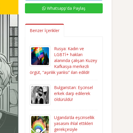
Whatsapp'da Paylaş
Benzer İçerikler
Rusya: Kadın ve
LGBTİ+ hakları
alanında çalışan Kuzey
Kafkasya merkezli
örgüt, “aşırılık yanlısı” ilan edildi!
Bulgaristan: Eşcinsel
erkek darp edilerek
öldürüldü!
Uganda’da eşcinsellik
yasasını ihlal ettikleri
gerekçesiyle