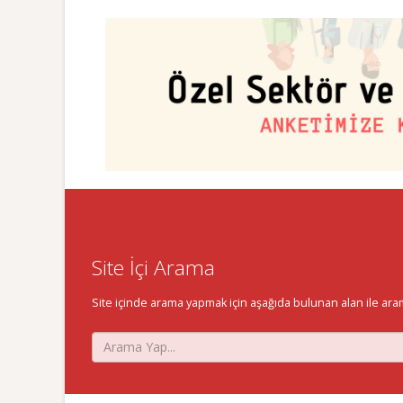
Site İçi Arama
Site içinde arama yapmak için aşağıda bulunan alan ile aramak 