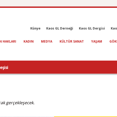
Künye
Kaos GL Derneği
Kaos GL Dergisi
Kao
N HAKLARI
KADIN
MEDYA
KÜLTÜR SANAT
YAŞAM
GÖK
eşisi
rak gerçekleşecek.