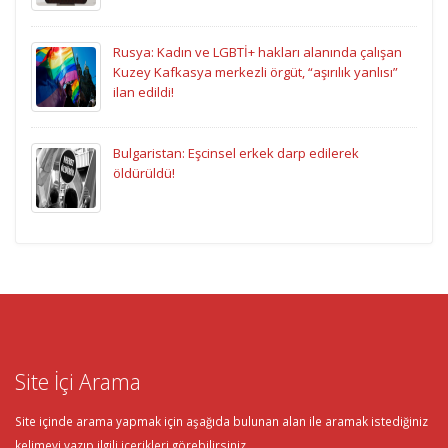
Rusya: Kadın ve LGBTİ+ hakları alanında çalışan
Kuzey Kafkasya merkezli örgüt, “aşırılık yanlısı”
ilan edildi!
Bulgaristan: Eşcinsel erkek darp edilerek
öldürüldü!
Site İçi Arama
Site içinde arama yapmak için aşağıda bulunan alan ile aramak istediğiniz
kelimeyi yazıp ilgili içerikleri görebilirsiniz.