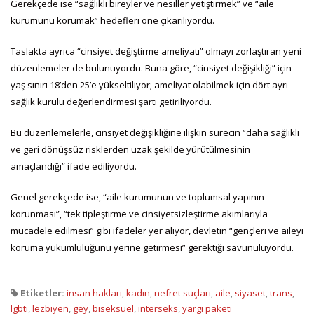
Gerekçede ise “sağlıklı bireyler ve nesiller yetiştirmek” ve “aile
kurumunu korumak” hedefleri öne çıkarılıyordu.
Taslakta ayrıca “cinsiyet değiştirme ameliyatı” olmayı zorlaştıran yeni
düzenlemeler de bulunuyordu. Buna göre, “cinsiyet değişikliği” için
yaş sınırı 18’den 25’e yükseltiliyor; ameliyat olabilmek için dört ayrı
sağlık kurulu değerlendirmesi şartı getiriliyordu.
Bu düzenlemelerle, cinsiyet değişikliğine ilişkin sürecin “daha sağlıklı
ve geri dönüşsüz risklerden uzak şekilde yürütülmesinin
amaçlandığı” ifade ediliyordu.
Genel gerekçede ise, “aile kurumunun ve toplumsal yapının
korunması”, “tek tipleştirme ve cinsiyetsizleştirme akımlarıyla
mücadele edilmesi” gibi ifadeler yer alıyor, devletin “gençleri ve aileyi
koruma yükümlülüğünü yerine getirmesi” gerektiği savunuluyordu.
Etiketler:
insan hakları
,
kadın
,
nefret suçları
,
aile
,
siyaset
,
trans
,
lgbti
,
lezbiyen
,
gey
,
biseksüel
,
interseks
,
yargı paketi