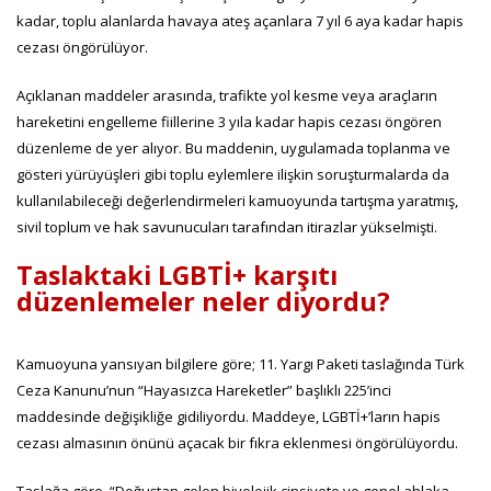
kadar, toplu alanlarda havaya ateş açanlara 7 yıl 6 aya kadar hapis
cezası öngörülüyor.
Açıklanan maddeler arasında,
trafikte yol kesme veya araçların
hareketini engelleme fiillerine 3 yıla kadar hapis cezası
öngören
düzenleme de yer alıyor. Bu maddenin, uygulamada toplanma ve
gösteri yürüyüşleri gibi toplu eylemlere ilişkin soruşturmalarda da
kullanılabileceği değerlendirmeleri kamuoyunda tartışma yaratmış,
sivil toplum ve hak savunucuları tarafından itirazlar yükselmişti.
Taslaktaki LGBTİ+ karşıtı
düzenlemeler neler diyordu?
Kamuoyuna yansıyan bilgilere göre; 11. Yargı Paketi taslağında Türk
Ceza Kanunu’nun “Hayasızca Hareketler” başlıklı 225’inci
maddesinde değişikliğe gidiliyordu. Maddeye, LGBTİ+’ların hapis
cezası almasının önünü açacak bir fıkra eklenmesi öngörülüyordu.
Taslağa göre, “Doğuştan gelen biyolojik cinsiyete ve genel ahlaka