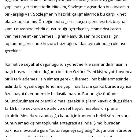
yapılması gerekmektedir. Nitekim, Sözleşme açısından bu kavramın
bir karşılığı var. Sözleşmenin hazırlık çalışmalarında bu karşılık net
olarak açıklanmış. Örneğin buna göre, suçun işlenmesi tek başına
kamu düzenine tehdit oluşturduğu gerekçesiyle sınır dışı kararı
verilmesine imkan vermez. İlginin kamu düzenini bozması için
toplumun genelinde huzuru bozduğuna dair ayrı bir bulgu olması
gerekir.”
İkamet ve seyahat özgürlüğünün yönetmelikle sınırlandırılmasının
başlı başına sıkıntı olduğunu belirten Öztürk “Yani kişi hayatı boyunca
bir ili terk edemez, izin alması gerekir. İkamet ilinin belirlenmesinde
aslında bireysel değerlendirme yapılması lazım çünkü burada ayrıca
özel hayat üzerinden de bir kısıtlama var. Bunun göz önünde
bulundurulması ve orantılı olması gerekir. Kişilerin kayıtlı olduğu ilden
farklı bir ile sevkinde de aile ve özel hayat meselesi ön plana
çıkabilir. Mesela vatandaşlığa kabul için kanunda belirli süreler var,
bunun amacı kişinin toplumla entegresi aslında. Şimdi buradan
bakınca mevzuata göre “bütünleşmeyi sağladığı” düşünülen süreden