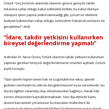
Öztürk “Göç kontrolü alanında idarenin görece geniş bir takdir
imkanına sahip olduğu kabul edilmekle birlikte, bu kabul idareye
sebepsiz işlem yapma yetkisi tanımadığı gibi, yorum ve niteleme
faaliyeti bakımından sahip olduğu serbestinin hukuksal sınırlarını da
genişletmez” dedi.
“İdare, takdir yetkisini kullanırken
bireysel değerlendirme yapmalı”
Ardından Dr. Neva Övünç Öztürk idarenin takdir yetkisini kullanırken
yapması gereken bireysel değerlendirmenin önemini açıkladı. Öztürk
şöyle konuştu:
“İdari işlemin kişinin temel hak ve özgürlüklerine etkisi, işlemle
güdülen menfaatin bu etki ile dengelenmesinin esas meselesidir, bu
durum ilgilinin vatandaş olup olmamasından bağımsız olarak hak
öznesi olmasından kaynaklanmaktadır. Sınır dışı etmede kamu
düzeni kavramının yorumunun bu kavramın mültecilere de
uygulanacak olması nedeniyle Mülteci Sözleşmesine uygun olarak