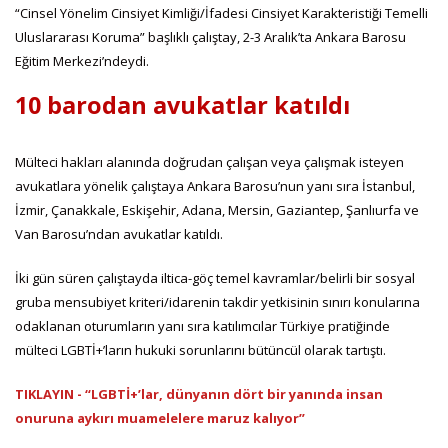
“Cinsel Yönelim Cinsiyet Kimliği/İfadesi Cinsiyet Karakteristiği Temelli
Uluslararası Koruma” başlıklı çalıştay, 2-3 Aralık’ta Ankara Barosu
Eğitim Merkezi’ndeydi.
10 barodan avukatlar katıldı
Mülteci hakları alanında doğrudan çalışan veya çalışmak isteyen
avukatlara yönelik çalıştaya Ankara Barosu’nun yanı sıra İstanbul,
İzmir, Çanakkale, Eskişehir, Adana, Mersin, Gaziantep, Şanlıurfa ve
Van Barosu’ndan avukatlar katıldı.
İki gün süren çalıştayda iltica-göç temel kavramlar/belirli bir sosyal
gruba mensubiyet kriteri/idarenin takdir yetkisinin sınırı konularına
odaklanan oturumların yanı sıra katılımcılar Türkiye pratiğinde
mülteci LGBTİ+’ların hukuki sorunlarını bütüncül olarak tartıştı.
TIKLAYIN - “LGBTİ+’lar, dünyanın dört bir yanında insan
onuruna aykırı muamelelere maruz kalıyor”