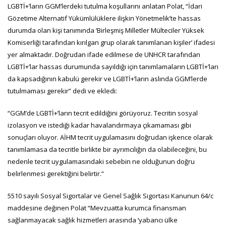
LGBTİ+’ların GGM’lerdeki tutulma koşullarını anlatan Polat, “İdari
Gözetime Alternatif Yükümlülüklere ilişkin Yönetmelik’te hassas
durumda olan kişi tanımında ‘Birleşmiş Milletler Mülteciler Yüksek
Komiserliği tarafından kırılgan grup olarak tanımlanan kişiler’ ifadesi
yer almaktadır. Doğrudan ifade edilmese de UNHCR tarafından
LGBTİ+’lar hassas durumunda sayıldığı için tanımlamaların LGBTİ+’ları
da kapsadığının kabulü gerekir ve LGBTİ+’ların aslında GGM’lerde
tutulmaması gerekir” dedi ve ekledi:
“GGM’de LGBTİ+’ların tecrit edildiğini görüyoruz. Tecritin sosyal
izolasyon ve istediği kadar havalandırmaya çıkamaması gibi
sonuçları oluyor. AİHM tecrit uygulamasını doğrudan işkence olarak
tanımlamasa da tecritle birlikte bir ayrımcılığın da olabileceğini, bu
nedenle tecrit uygulamasındaki sebebin ne olduğunun doğru
belirlenmesi gerektiğini belirtir.”
5510 sayılı Sosyal Sigortalar ve Genel Sağlık Sigortası Kanunun 64/c
maddesine değinen Polat “Mevzuatta kurumca finansman
sağlanmayacak sağlık hizmetleri arasında ‘yabancı ülke