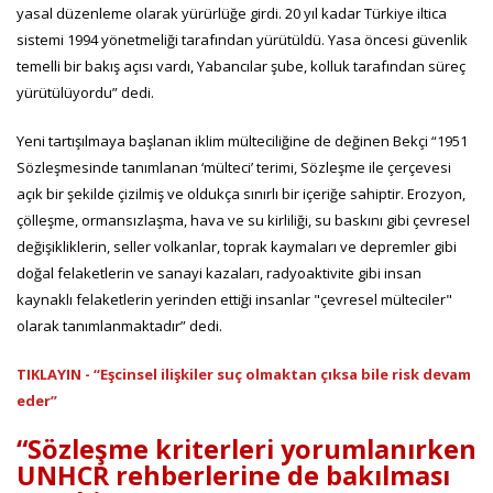
yasal düzenleme olarak yürürlüğe girdi. 20 yıl kadar Türkiye iltica
sistemi 1994 yönetmeliği tarafından yürütüldü. Yasa öncesi güvenlik
temelli bir bakış açısı vardı, Yabancılar şube, kolluk tarafından süreç
yürütülüyordu” dedi.
Yeni tartışılmaya başlanan iklim mülteciliğine de değinen Bekçi “1951
Sözleşmesinde tanımlanan ‘mülteci’ terimi, Sözleşme ile çerçevesi
açık bir şekilde çizilmiş ve oldukça sınırlı bir içeriğe sahiptir. Erozyon,
çölleşme, ormansızlaşma, hava ve su kirliliği, su baskını gibi çevresel
değişikliklerin, seller volkanlar, toprak kaymaları ve depremler gibi
doğal felaketlerin ve sanayi kazaları, radyoaktivite gibi insan
kaynaklı felaketlerin yerinden ettiği insanlar "çevresel mülteciler"
olarak tanımlanmaktadır” dedi.
TIKLAYIN - “Eşcinsel ilişkiler suç olmaktan çıksa bile risk devam
eder”
“Sözleşme kriterleri yorumlanırken
UNHCR rehberlerine de bakılması