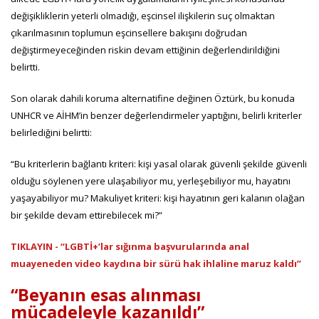
değişikliklerin yeterli olmadığı, eşcinsel ilişkilerin suç olmaktan
çıkarılmasının toplumun eşcinsellere bakışını doğrudan
değiştirmeyeceğinden riskin devam ettiğinin değerlendirildiğini
belirtti.
Son olarak dahili koruma alternatifine değinen Öztürk, bu konuda
UNHCR ve AİHM’in benzer değerlendirmeler yaptığını, belirli kriterler
belirlediğini belirtti:
“Bu kriterlerin bağlantı kriteri: kişi yasal olarak güvenli şekilde güvenli
olduğu söylenen yere ulaşabiliyor mu, yerleşebiliyor mu, hayatını
yaşayabiliyor mu? Makuliyet kriteri: kişi hayatının geri kalanın olağan
bir şekilde devam ettirebilecek mi?”
TIKLAYIN - “LGBTİ+’lar sığınma başvurularında anal
muayeneden video kaydına bir sürü hak ihlaline maruz kaldı”
“Beyanın esas alınması
mücadeleyle kazanıldı”