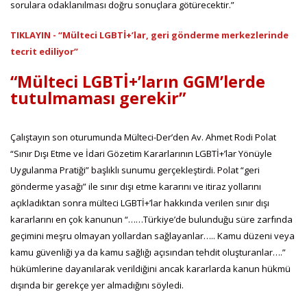
sorulara odaklanılması doğru sonuçlara götürecektir.”
TIKLAYIN - “Mülteci LGBTİ+’lar, geri gönderme merkezlerinde
tecrit ediliyor”
“Mülteci LGBTİ+’ların GGM’lerde
tutulmaması gerekir”
Çalıştayın son oturumunda Mülteci-Der’den Av. Ahmet Rodi Polat
“Sınır Dışı Etme ve İdari Gözetim Kararlarının LGBTİ+’lar Yönüyle
Uygulanma Pratiği” başlıklı sunumu gerçekleştirdi. Polat “geri
gönderme yasağı” ile sınır dışı etme kararını ve itiraz yollarını
açıkladıktan sonra mülteci LGBTİ+’lar hakkında verilen sınır dışı
kararlarını en çok kanunun “……Türkiye’de bulunduğu süre zarfında
geçimini meşru olmayan yollardan sağlayanlar….. Kamu düzeni veya
kamu güvenliği ya da kamu sağlığı açısından tehdit oluşturanlar….”
hükümlerine dayanılarak verildiğini ancak kararlarda kanun hükmü
dışında bir gerekçe yer almadığını söyledi.