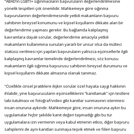
“ABAD’ın LGBTİ+ sığınmacıların başvuruların değerlendirilmesine
yönelik tespitleri çok önemlidir. Mahkemeye göre sığınma
başvurularının değerlendirmesinde yetkili makamların başvuru
sahibinin bireysel konumunu ve kişisel koşullarını dikkate alan bir
değerlendirme yapması gerekir. Bu bağlamda kalıplaşmış
kavramlara dayalı sorular, değerlendirme amacıyla yetkili
makamların kullanımına sunulan yararlı bir unsur olsa da mülteci
statüsü verilmesi için yapılan başvuruların yalnızca eşcinsellerle ilgili
kalıplaşmış kavramlar temelinde değerlendirilmesi, söz konusu
makamların ilgili sığınma başvurusu sahibinin bireysel durumunu ve
kişisel koşullarını dikkate almasına olanak tanımaz.
“Özellikle cinsel pratiklere ilişkin sorular özel hayata saygı hakkının
ihlalidir, yine başvurucuların eşcinselliklerini “kanıtlamak” için testlere
tabi tutulması ve fotoğraf/video gibi kanıtlar sunmasının istenmesi
insan onuruna aykırıdır. Mahkemeye göre, insan onuruna aykırı bu
uygulamalar hiçbir şekilde kanıt değeri taşımadığı gibi bu tür
uygulamalara izin vermenin veya kabul etmenin etkisi, diğer başvuru
sahiplerini de aynı kanıtları sunmaya teşvik etmek ve fiilen başvuru