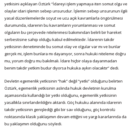
yetkisini açıklayan Öztürk “İdareyi işlem yapmaya iten somut olgu ve
olaylar idari işlemin sebep unsurudur. İşlemin sebep unsurunun ilgili
yasal düzenlemelerde soyut ve ucu açık kavramlarla öngörülmesi
durumunda, idarenin bu kavramların yorumlanması ve somut
olguların bu çerçevede nitelenmesi bakımından belirli bir hareket
serbestisine sahip olduğu kabul edilmektedir. İdarenin takdir
yetkisinin denetiminde bu somut olay ve olgular var mı ve bunlar
gerçek mi, işlem bunlara mı dayanıyor, sonra hukuki niteleme doğru
mu, yorum doğru mu bakılmalı. İdare hiçbir olaya dayanmadan
benim takdir yetkim budur diyorsa hukuka aykırı olacaktır” dedi.
Devletin egemenlik yetkisinin “hak” değil “yetki” olduğunu belirten
Öztürk, egemenlik yetkisinin aslında hukuk devletinin kurulma
aşamasında kullandığı bir yetki olduğunu, egemenlik yetkisinin
yasallıkla sınırlandırıldığını aktardı. Göç hukuku alanında idarenin
takdir yetkisinin genişlediği gibi bir sav olduğunu, göç kontrolü
noktasında klasik yaklaşımın devam ettiğini ve yargı kararlarında da
bu yaklaşımın olduğunu söyledi.