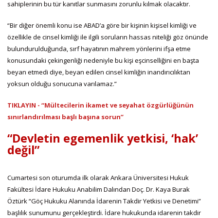
sahiplerinin bu tür kanıtlar sunmasını zorunlu kılmak olacaktır.
“Bir diğer önemli konu ise ABAD’a göre bir kişinin kişisel kimliği ve
özellikle de cinsel kimliği ile ilgili soruların hassas niteliği göz önünde
bulundurulduğunda, sırf hayatının mahrem yönlerini ifşa etme
konusundaki çekingenliği nedeniyle bu kişi eşcinselliğini en başta
beyan etmedi diye, beyan edilen cinsel kimliğin inandırıcılıktan
yoksun olduğu sonucuna varılamaz.”
TIKLAYIN - “Mültecilerin ikamet ve seyahat özgürlüğünün
sınırlandırılması başlı başına sorun”
“Devletin egemenlik yetkisi, ‘hak’
değil”
Cumartesi son oturumda ilk olarak Ankara Üniversitesi Hukuk
Fakültesi İdare Hukuku Anabilim Dalından Doç. Dr. Kaya Burak
Öztürk “Göç Hukuku Alanında İdarenin Takdir Yetkisi ve Denetimi”
başlılık sunumunu gerçekleştirdi. İdare hukukunda idarenin takdir