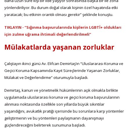
daha uzun süre kişi bir ilde yaşıyor sonrasında başka bir ile zorla
yönlendiriliyor. Bu durum doğal olarak kişinin özel hayatında etki
yaratacak; bu etkinin orantılı olması gerekir” şeklinde konuştu.
TIKLAYIN - “Sığınma başvurularında kişilerin LGBTİ+ oldukları
için zulme uğrama ihtimali değerlendirilmeli”
Mülakatlarda yaşanan zorluklar
Çalıştayın ikinci günü Av. Elifcan Demirtaş’ın “Uluslararası Koruma ve
Geçici Koruma Kapsamında Kayıt Süreçlerinde Yaşanan Zorluklar,
Mülakat ve Değerlendirme” oturumuyla başladı.
Demirtaş, kanun ve yönetmelik hükümlerinin açık olmakla birlikte
uygulamada uluslararası koruma ve geçici koruma başvurularının
alınması noktasında özellikle son yıllarda büyük sıkıntılar
yaşandığını, avukatlık pratiği içerisinde bu sorunlara karşı yöntemler
geliştirmenin ve bu yöntemleri paylaşmanın dayanışmayı
güçlendireceğini belirterek sunumuna başladı.