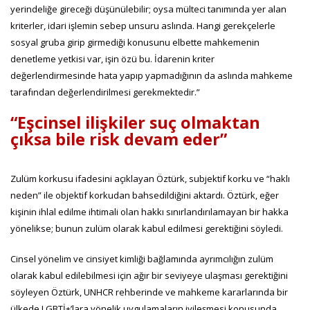
yerindeliğe gireceği düşünülebilir; oysa mülteci tanımında yer alan
kriterler, idari işlemin sebep unsuru aslında. Hangi gerekçelerle
sosyal gruba girip girmediği konusunu elbette mahkemenin
denetleme yetkisi var, işin özü bu. İdarenin kriter
değerlendirmesinde hata yapıp yapmadığının da aslında mahkeme
tarafından değerlendirilmesi gerekmektedir.”
“Eşcinsel ilişkiler suç olmaktan
çıksa bile risk devam eder”
Zulüm korkusu ifadesini açıklayan Öztürk, subjektif korku ve “haklı
neden” ile objektif korkudan bahsedildiğini aktardı. Öztürk, eğer
kişinin ihlal edilme ihtimali olan hakkı sınırlandırılamayan bir hakka
yönelikse; bunun zulüm olarak kabul edilmesi gerektiğini söyledi.
Cinsel yönelim ve cinsiyet kimliği bağlamında ayrımcılığın zulüm
olarak kabul edilebilmesi için ağır bir seviyeye ulaşması gerektiğini
söyleyen Öztürk, UNHCR rehberinde ve mahkeme kararlarında bir
ülkede LGBTİ+’lara yönelik uygulamaların iyileşmesi konusunda