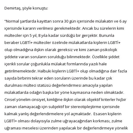
Demirtaş, şöyle konuştu:
“Normal şartlarda kayıttan sonra 30 gün içerisinde mülakatın ve 6 ay
içerisinde kararın verilmesi gerekmektedir. Ancak bu sürelerin kimi
mülteciler için 5 yıl, 8 yıla kadar sürdüğü bir gerçektir. Bununla
beraber LGBTİ+ mülteciler özelinde mülakatlarda kişilerin LGBTİ+
olup olmadığına ilişkin olarak gereksiz ve kimi zaman psikolojik
şiddete varan soruların sorulduğu bilinmektedir. Özellikle şiddet
içerikli sorular çoğunlukla mülakat formlarında yazılı hale
getirilmemektedir. Halbuki kişilerin LGBTİ+ olup olmadığına dair fazla
sayıda birbirini tekrar eden soruların üzerinde bu kadar çok
durulması mülteci statüsü değerlendirmesi amacıyla yapılan
mülakatlarda odağın başka bir yöne kaymasına neden olmaktadır.
Cinsel yönelim cinsiyet, kimliğine ilişkin olarak objektif kriterler hiçbir
zaman olamayacağı için subjektif bir stereotipleştirme içerisinde
kalmak yanlış değerlendirmelere yol açmaktadır. Esasen kişilerin
LGBTİ+ olması dolayısıyla zulme uğrayacağından korkması, zulme
uğraması meselesi üzerinden yapılacak bir değerlendirmeye yönelik