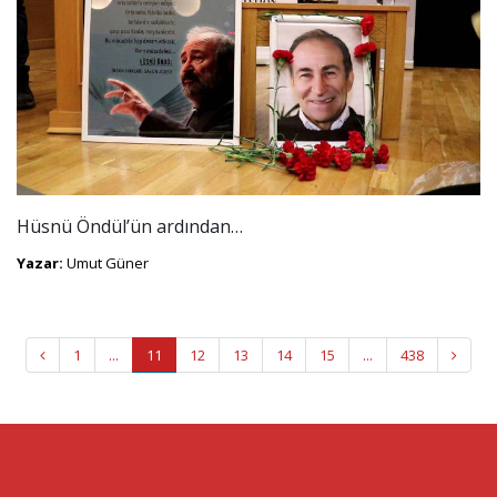
Hüsnü Öndül’ün ardından…
Yazar:
Umut Güner
1
...
11
12
13
14
15
...
438