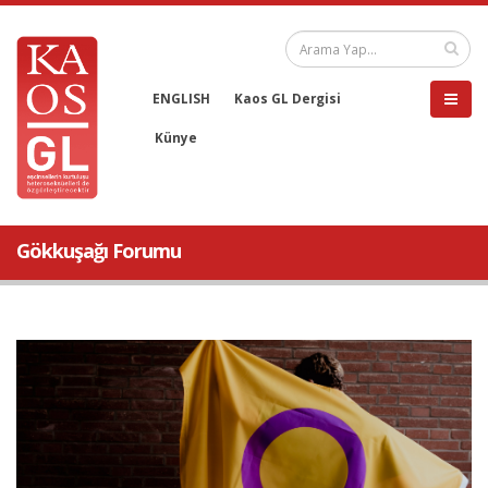
ENGLISH
Kaos GL Dergisi
Künye
Gökkuşağı Forumu