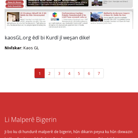
kaosGL.org êdî bi Kurdî jî weşan dike!
Nivîskar:
Kaos GL
1
2
3
4
5
6
7
Li Malperê Bigerin
Ji bo ku di hundurê malperê de bigerin, hûn dikarin peyva ku hûn dixwazin