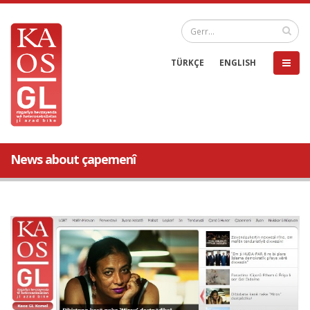
TÜRKÇE
ENGLISH
News about çapemenî