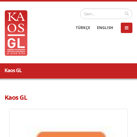
TÜRKÇE
ENGLISH
Kaos GL
Kaos GL