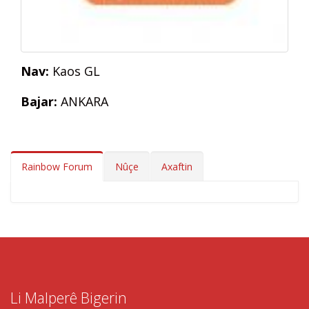
Nav:
Kaos GL
Bajar:
ANKARA
Rainbow Forum
Nûçe
Axaftin
Li Malperê Bigerin