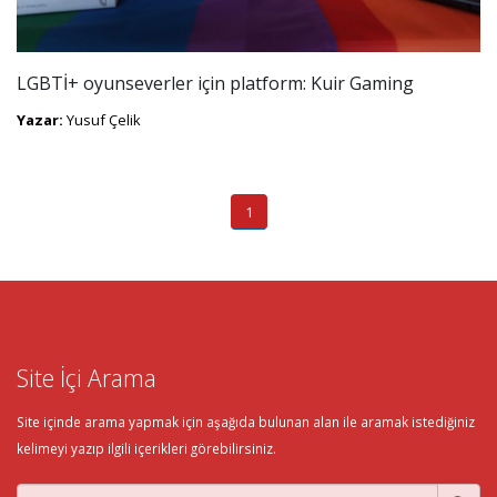
LGBTİ+ oyunseverler için platform: Kuir Gaming
Yazar:
Yusuf Çelik
1
Site İçi Arama
Site içinde arama yapmak için aşağıda bulunan alan ile aramak istediğiniz
kelimeyi yazıp ilgili içerikleri görebilirsiniz.