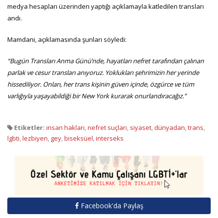
medya hesapları üzerinden yaptığı açıklamayla katledilen transları
andı.
Mamdani, açıklamasında şunları söyledi:
“Bugün Transları Anma Günü’nde, hayatları nefret tarafından çalınan
parlak ve cesur transları anıyoruz. Yoklukları şehrimizin her yerinde
hissediliyor. Onları, her trans kişinin güven içinde, özgürce ve tüm
varlığıyla yaşayabildiği bir New York kurarak onurlandıracağız.”
Etiketler:
insan hakları
,
nefret suçları
,
siyaset
,
dünyadan
,
trans
,
lgbti
,
lezbiyen
,
gey
,
biseksüel
,
interseks
Facebook'da Paylaş