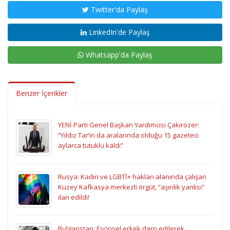
Twitter'da Paylaş
LinkedIn'de Paylaş
Whatsapp'da Paylaş
Benzer İçerikler
YENİ Parti Genel Başkan Yardımcısı Çakırözer:
“Yıldız Tar’ın da aralarında olduğu 15 gazeteci
aylarca tutuklu kaldı”
Rusya: Kadın ve LGBTİ+ hakları alanında çalışan
Kuzey Kafkasya merkezli örgüt, “aşırılık yanlısı”
ilan edildi!
Bulgaristan: Eşcinsel erkek darp edilerek