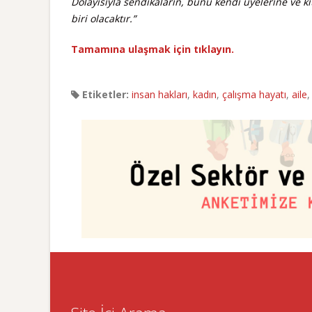
Dolayısıyla sendikaların, bunu kendi üyelerine ve 
biri olacaktır.”
Tamamına ulaşmak için tıklayın.
Etiketler:
insan hakları
,
kadın
,
çalışma hayatı
,
aile