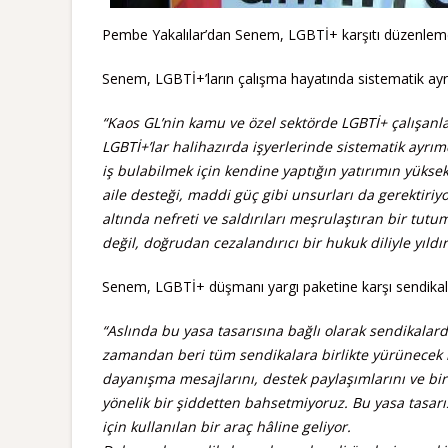
Pembe Yakalılar’dan Senem, LGBTİ+ karşıtı düzenlemel
Senem, LGBTİ+’ların çalışma hayatında sistematik ayrımc
“Kaos GL’nin kamu ve özel sektörde LGBTİ+ çalışanl
LGBTİ+’lar halihazırda işyerlerinde sistematik ayrım
iş bulabilmek için kendine yaptığın yatırımın yüksek
aile desteği, maddi güç gibi unsurları da gerektiriyo
altında nefreti ve saldırıları meşrulaştıran bir tut
değil, doğrudan cezalandırıcı bir hukuk diliyle yıldır
Senem, LGBTİ+ düşmanı yargı paketine karşı sendikalard
“Aslında bu yasa tasarısına bağlı olarak sendikalard
zamandan beri tüm sendikalara birlikte yürünecek bi
dayanışma mesajlarını, destek paylaşımlarını ve bir
yönelik bir şiddetten bahsetmiyoruz. Bu yasa tasar
için kullanılan bir araç hâline geliyor.