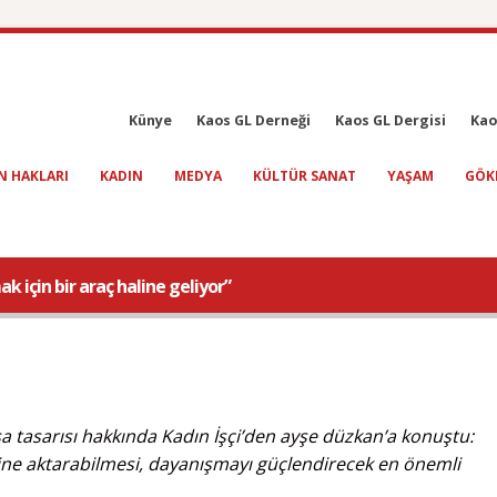
Künye
Kaos GL Derneği
Kaos GL Dergisi
Kao
N HAKLARI
KADIN
MEDYA
KÜLTÜR SANAT
YAŞAM
GÖK
 için bir araç haline geliyor”
a tasarısı hakkında Kadın İşçi’den ayşe düzkan’a konuştu:
erine aktarabilmesi, dayanışmayı güçlendirecek en önemli