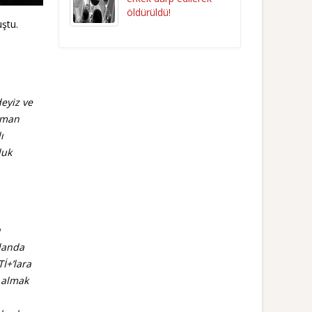
öldürüldü!
ştu.
deyiz ve
zaman
ı
luk
ı
alanda
İ+’lara
 almak