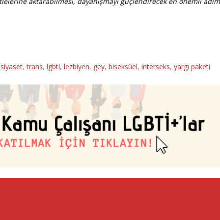
kitlelerine aktarabilmesi, dayanışmayı güçlendirecek en önemli adı
,
siyaset
,
trans
,
lgbti
,
lezbiyen
,
gey
,
biseksüel
,
interseks
,
yargı paketi