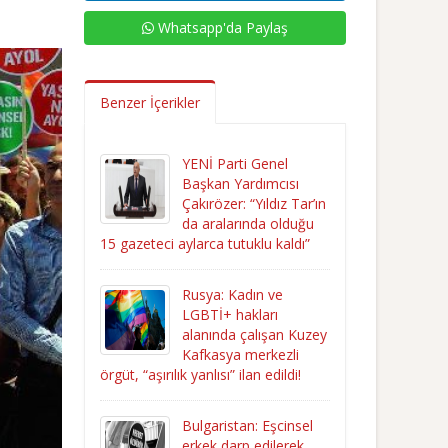
Whatsapp'da Paylaş
Benzer İçerikler
YENİ Parti Genel
Başkan Yardımcısı
Çakırözer: “Yıldız Tar’ın
da aralarında olduğu
15 gazeteci aylarca tutuklu kaldı”
Rusya: Kadın ve
LGBTİ+ hakları
alanında çalışan Kuzey
Kafkasya merkezli
örgüt, “aşırılık yanlısı” ilan edildi!
Bulgaristan: Eşcinsel
erkek darp edilerek