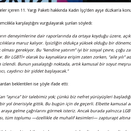
er içeren 11. Yargı Paketi hakkında Kadın İşçi’den ayşe düzkan’a konu
ılıkla karşılaştığını vurgulayarak şunları söyledi:
arın deneyimlerine dair raporlarında da ortaya koyduğu üzere, açık
cılıklara maruz kalıyor. İşsizliğin oldukça yüksek olduğu bir dönem
 olması gerekiyor. Bu “kendine yatırım” iyi bir sosyal çevre, çoğu 
r. Bir LGBTİ+ olarak bu kaynaklara erişim zaten zorken, “aile yılı” ad
um izlendi. Bunun yasalaştığı noktada, artık kamusal bir soyut meşru
ıcı, caydırıcı bir şiddet başlayacak.”
an beklentileri ise şöyle ifade etti:
an “ayrıca” bir talebimiz yok; çünkü biz nefret yürüyüşleri başladığ
r yol önerisiyle gittik. Bu bugün için de geçerli. Elbette kamusal 
 araya gelme çağrılarını görmek isteriz. Ancak burada yalnızca LGBT
ısı, tüm toplumu —özellikle de muhalif kesimleri— zapturapt altına