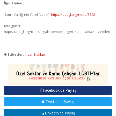
İlgili Haber:
“İzmir Valiliği’nin Yerel Ahlakı”,
http://kaosgl.org/node/3592
foto galeri:
http://kaosgl.org/icerik/siyah_pembe_ucgen_kapatilamaz_eylemleri_-
_i
Etiketler:
insan hakları
Facebook'da Paylaş
Twitter'da Paylaş
LinkedIn'de Paylaş