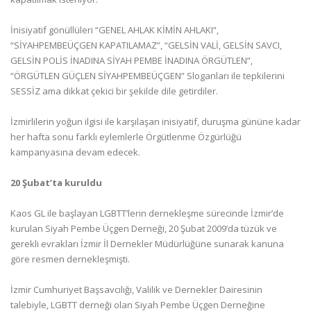
İnisiyatif gönüllüleri “GENEL AHLAK KİMİN AHLAKI”,
“SİYAHPEMBEÜÇGEN KAPATILAMAZ”, “GELSİN VALİ, GELSİN SAVCI,
GELSİN POLİS İNADINA SİYAH PEMBE İNADINA ÖRGÜTLEN”,
“ÖRGÜTLEN GÜÇLEN SİYAHPEMBEÜÇGEN” Sloganları ile tepkilerini
SESSİZ ama dikkat çekici bir şekilde dile getirdiler.
İzmirlilerin yoğun ilgisi ile karşılaşan inisiyatif, duruşma gününe kadar
her hafta sonu farklı eylemlerle Örgütlenme Özgürlüğü
kampanyasına devam edecek.
20 Şubat’ta kuruldu
Kaos GL ile başlayan LGBTT’lerin dernekleşme sürecinde İzmir’de
kurulan Siyah Pembe Üçgen Derneği, 20 Şubat 2009’da tüzük ve
gerekli evrakları İzmir İl Dernekler Müdürlüğüne sunarak kanuna
göre resmen dernekleşmişti.
İzmir Cumhuriyet Başsavcılığı, Valilik ve Dernekler Dairesinin
talebiyle, LGBTT derneği olan Siyah Pembe Üçgen Derneğine