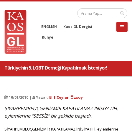
ENGLISH
Kaos GL Dergisi
Künye
Türkiye’nin 5. LGBT Derneği Kapatılmak İsteniyor!
10/01/2010 |
Yazar:
Elif Ceylan Özsoy
SİYAHPEMBEÜÇGENİZMİR KAPATILAMAZ İNİSİYATİFİ,
eylemlerine “SESSİZ” bir şekilde başladı.
SİYAHPEMBEÜÇGENİZMİR KAPATILAMAZ İNİSİYATİFİ, eylemlerine