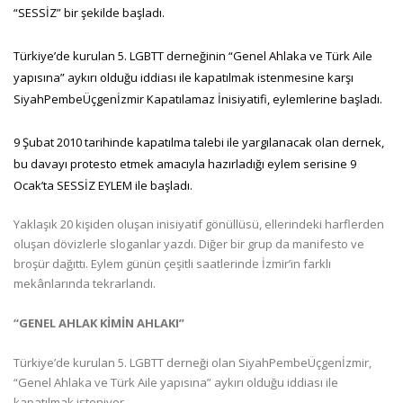
“SESSİZ” bir şekilde başladı.
Türkiye’de kurulan 5. LGBTT derneğinin “Genel Ahlaka ve Türk Aile
yapısına” aykırı olduğu iddiası ile kapatılmak istenmesine karşı
SiyahPembeÜçgenİzmir Kapatılamaz İnisiyatifi, eylemlerine başladı.
9 Şubat 2010 tarihinde kapatılma talebi ile yargılanacak olan dernek,
bu davayı protesto etmek amacıyla hazırladığı eylem serisine 9
Ocak’ta SESSİZ EYLEM ile başladı.
Yaklaşık 20 kişiden oluşan inisiyatif gönüllüsü, ellerindeki harflerden
oluşan dövizlerle sloganlar yazdı. Diğer bir grup da manifesto ve
broşür dağıttı. Eylem günün çeşitli saatlerinde İzmir’in farklı
mekânlarında tekrarlandı.
“GENEL AHLAK KİMİN AHLAKI”
Türkiye’de kurulan 5. LGBTT derneği olan SiyahPembeÜçgenİzmir,
“Genel Ahlaka ve Türk Aile yapısına” aykırı olduğu iddiası ile
kapatılmak isteniyor.