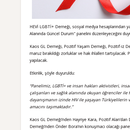
HEVİ LGBTİ+ Derneği, sosyal medya hesaplarından yap
Alanında Güncel Durum" panelini düzenleyeceğini duy
Kaos GL Derneği, Pozitif Yaşam Derneği, Pozitif-iz Dern
maruz bırakıldığı zorluklar ve hak ihlalleri tartışılac
yapılacak.
Etkinlik, şöyle duyuruldu:
“Panelimiz, LGBTİ+ ve insan hakları aktivistleri, ins
çalışanları ve sağlık alanında okuyan öğrenciler ile f
dayanışmanın izinde HIV ile yaşayan Türkiyelilerin 
amacını taşımaktadır.”
Kaos GL Derneği’nden Hayriye Kara, Pozitif Alan’dan D
Derneği’nden Önder Bora’nın konuşmacı olacağı panel; 