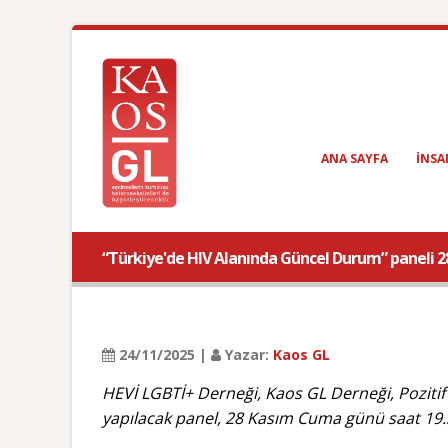
ANA SAYFA
INSA
“Türkiye'de HIV Alanında Güncel Durum” paneli 2
24/11/2025 |
Yazar:
Kaos GL
HEVİ LGBTİ+ Derneği, Kaos GL Derneği, Pozitif Y
yapılacak panel, 28 Kasım Cuma günü saat 19.