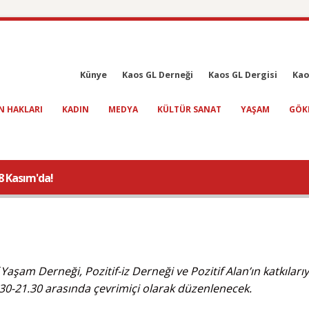
Künye
Kaos GL Derneği
Kaos GL Dergisi
Kao
N HAKLARI
KADIN
MEDYA
KÜLTÜR SANAT
YAŞAM
GÖK
8 Kasım'da!
aşam Derneği, Pozitif-iz Derneği ve Pozitif Alan’ın katkılarıy
30-21.30 arasında çevrimiçi olarak düzenlenecek.