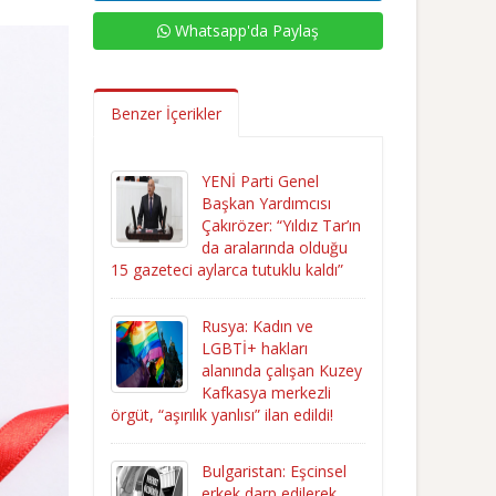
Whatsapp'da Paylaş
Benzer İçerikler
YENİ Parti Genel
Başkan Yardımcısı
Çakırözer: “Yıldız Tar’ın
da aralarında olduğu
15 gazeteci aylarca tutuklu kaldı”
Rusya: Kadın ve
LGBTİ+ hakları
alanında çalışan Kuzey
Kafkasya merkezli
örgüt, “aşırılık yanlısı” ilan edildi!
Bulgaristan: Eşcinsel
erkek darp edilerek