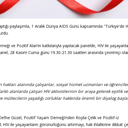
tığı paylaşımla, 1 Aralık Dünya AIDS Günü kapsamında "Türkiye'de H
urdu.
eği ve Pozitif Alan’ın katkılarıyla yapılacak panelde, HIV ile yaşayanla
ak. Panel, 28 Kasım Cuma günü 19.30-21.30 saatleri arasında çevrimiçi ola
an hakları alanında çalışanlar, sosyal hizmet uzmanları ve öğrenciler
arklı alanlarda çalışan HIV aktivistlerinin bir araya gelerek eşitlik ve
ve mültecilerin yaşadığı zorluklar hakkında önemli bir diyalog başl
efne Güzel, Pozitif Yaşam Derneği’nden Rojda Çelik ve Pozitif-iz
HIV ile yaşayanların görünürlüğünü artırmayı, hak ihlallerine dikkat 