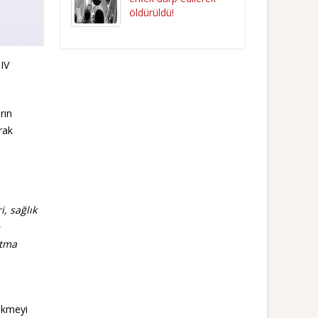
öldürüldü!
IV
rın
rak
i, sağlık
atma
çekmeyi