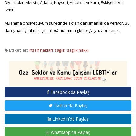
Diyarbakır, Mersin, Adana, Kayseri, Antalya, Ankara, Eskişehir ve
İzmir.
Muamma cinsiyet uyum sürecinde akran danışmanlığı da veriyor. Bu
danışmanlığı almak için info@muammalgbti.org’a yazabilirsiniz.
Etiketler:
insan hakları
,
sağlık
,
sağlık hakkı
Facebook'da Paylaş
Twitter'da Paylaş
LinkedIn'de Paylaş
Whatsapp'da Paylaş