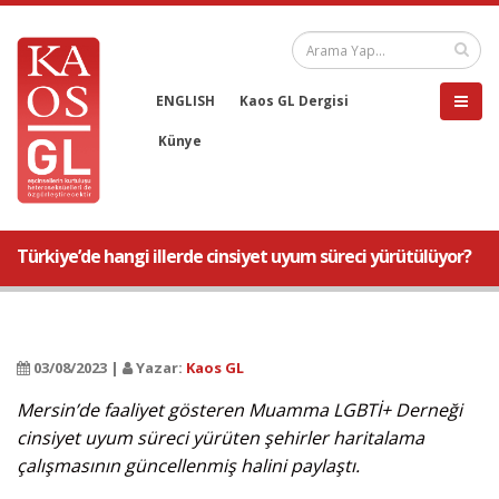
ENGLISH
Kaos GL Dergisi
Künye
Türkiye’de hangi illerde cinsiyet uyum süreci yürütülüyor?
03/08/2023 |
Yazar:
Kaos GL
Mersin’de faaliyet gösteren Muamma LGBTİ+ Derneği
cinsiyet uyum süreci yürüten şehirler haritalama
çalışmasının güncellenmiş halini paylaştı.