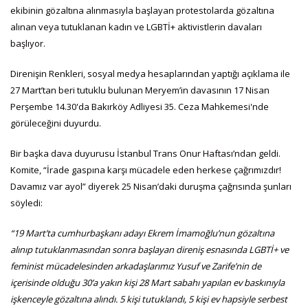
ekibinin gözaltına alınmasıyla başlayan protestolarda gözaltına
alınan veya tutuklanan kadın ve LGBTİ+ aktivistlerin davaları
başlıyor.
Direnişin Renkleri, sosyal medya hesaplarından yaptığı açıklama ile
27 Mart’tan beri tutuklu bulunan Meryem’in davasının 17 Nisan
Perşembe 14.30'da Bakırköy Adliyesi 35. Ceza Mahkemesi'nde
görüleceğini duyurdu.
Bir başka dava duyurusu İstanbul Trans Onur Haftası’ndan geldi.
Komite, “İrade gaspına karşı mücadele eden herkese çağrımızdır!
Davamız var ayol” diyerek 25 Nisan’daki duruşma çağrısında şunları
söyledi:
“19 Mart’ta cumhurbaşkanı adayı Ekrem İmamoğlu’nun gözaltına
alınıp tutuklanmasından sonra başlayan direniş esnasında LGBTİ+ ve
feminist mücadelesinden arkadaşlarımız Yusuf ve Zarife’nin de
içerisinde olduğu 30’a yakın kişi 28 Mart sabahı yapılan ev baskınıyla
işkenceyle gözaltına alındı. 5 kişi tutuklandı, 5 kişi ev hapsiyle serbest