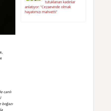
tutuklanan kadınlar
anlatıyor: “Cezaevinde olmak
hayatımızı mahvetti”
e,
de
e canlı
l
e boğazı
la