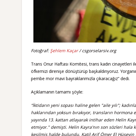
Fotoğraf:
Şehlem Kaçar
/ csgorselarsiv.org
Trans Onur Haftası Komitesi, trans kadın cinayetleri il
öfkemizi direnişe dönüştürüp başkaldırıyoruz. Yorganın
pembe mor mavi bayraklarımızla çıkaracağız” dedi.
Açıklamanın tamamı şöyle:
“İktidarın yeni sopası haline gelen "aile yılı"; kadın
haklarından yoksun bırakıyor, transların hormona er
yayında 13. kattan atlayarak intihar eden Helin Kay
etmiyor." demişti. Helin Kayra'nın son sözleri hal
kesilmiş halde bulundu. Katil Arif Ömer El Hüseyin i