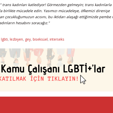
lı" trans kadınları katlediyor! Görmezden gelmeyin; trans kadınlarla
rla birlikte mücadele edin. Yasımızı mücadeleye, öfkemizi direnişe
yan çocukluğumuzun acısını, bu iktidarı alaşağı ettiğimizde pembe
adınların hesabını soracağız.”
,
lgbti
,
lezbiyen
,
gey
,
biseksüel
,
interseks