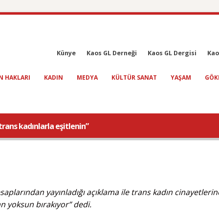
Künye
Kaos GL Derneği
Kaos GL Dergisi
Kao
N HAKLARI
KADIN
MEDYA
KÜLTÜR SANAT
YAŞAM
GÖK
trans kadınlarla eşitlenin”
plarından yayınladığı açıklama ile trans kadın cinayetlerin
dan yoksun bırakıyor” dedi.