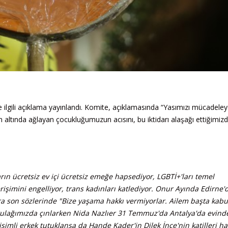
e ilgili açıklama yayınlandı. Komite, açıklamasında “Yasımızı mücadeley
 altında ağlayan çocukluğumuzun acısını, bu iktidarı alaşağı ettiğimiz
ların ücretsiz ev içi ücretsiz emeğe hapsediyor, LGBTİ+'ları temel
işimini engelliyor, trans kadınları katlediyor. Onur Ayında Edirne'd
ra son sözlerinde "Bize yaşama hakkı vermiyorlar. Ailem başta kabu
a kulağımızda çınlarken Nida Nazlıer 31 Temmuz'da Antalya'da evind
simli erkek tutuklansa da Hande Kader'in Dilek İnce'nin katilleri ha