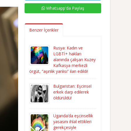
Whatsapp'da Paylaş
Benzer İçerikler
Rusya: Kadın ve
LGBTİ+ hakları
alanında çalışan Kuzey
Kafkasya merkezli
örgüt, “aşırılık yanlısı” ilan edildi!
Bulgaristan: Eşcinsel
erkek darp edilerek
öldürüldü!
Uganda’da eşcinsellik
yasasını ihlal ettikleri
gerekçesiyle