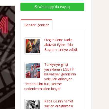
Whatsapp'da Paylaş
Benzer İçerikler
Özgür Genç Kadın
aktivisti Eylem Sıla
Bayram tahliye edildi!
Türkiye’ye girişi
yasaklanan LGBTİ+
kruvaziyer gemisinin
yolcuları anlatıyor:
"İstanbul bu turu seçme
nedenlerimizden biriydi"
Kaos GL’nin nefret
suçları araştırması