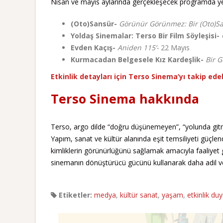
Nisan ve mayıs aylarında gerçekleşecek programda yer 
(Oto)Sansür-
Görünür Görünmez: Bir (Oto)San
Yoldaş Sinemalar: Terso Bir Film Söyleşisi-
Evden Kaçış-
Aniden 115’-
22 Mayıs
Kurmacadan Belgesele Kız Kardeşlik-
Bir G
Etkinlik detayları için Terso Sinema’yı takip edebi
Terso Sinema hakkında
Terso, argo dilde “doğru düşünemeyen”, “yolunda gitme
Yapım, sanat ve kültür alanında eşit temsiliyeti güçlendi
kimliklerin görünürlüğünü sağlamak amacıyla faaliyet 
sinemanın dönüştürücü gücünü kullanarak daha adil ve 
Etiketler:
medya
,
kültür sanat
,
yaşam
,
etkinlik du