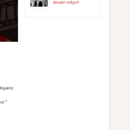
devam ediyor!
duyarız.
uz.”