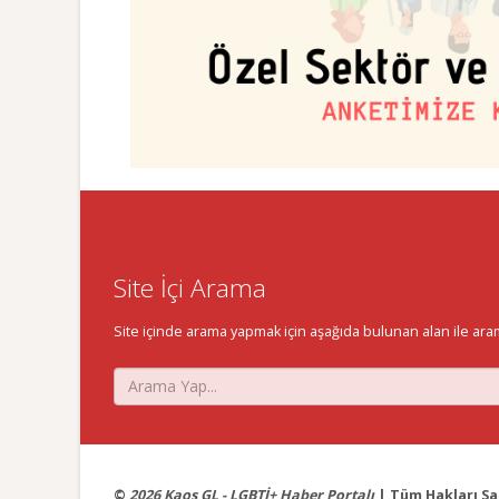
Site İçi Arama
Site içinde arama yapmak için aşağıda bulunan alan ile aramak 
©
2026 Kaos GL - LGBTİ+ Haber Portalı
| Tüm Hakları Sak