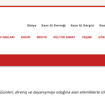
Künye
Kaos GL Derneği
Kaos GL Dergisi
Kao
N HAKLARI
KADIN
MEDYA
KÜLTÜR SANAT
YAŞAM
GÖK
ünleri, direniş ve dayanışmayı odağına alan etkinliklerle izl