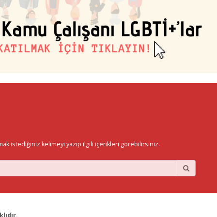
istediğiniz kelimeyi yazıp ilgili içerikleri görebilirsiniz.
lıdır.