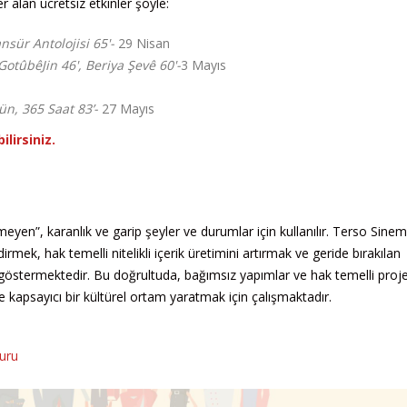
alan ücretsiz etkinler şöyle:
sür Antolojisi 65'-
29 Nisan
GotûbêJin 46', Beriya Şevê 60'-
3 Mayıs
ün, 365 Saat 83’-
27 Mayıs
lirsiniz.
yen”, karanlık ve garip şeyler ve durumlar için kullanılır. Terso Sine
rmek, hak temelli nitelikli içerik üretimini artırmak ve geride bırakılan
göstermektedir. Bu doğrultuda, bağımsız yapımlar ve hak temelli proje
kapsayıcı bir kültürel ortam yaratmak için çalışmaktadır.
yuru