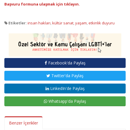
Başvuru formuna ulaşmak için tıklayın.
Etiketler:
insan hakları
,
kültür sanat
,
yaşam
,
etkinlik duyuru
Facebook'da Paylaş
Twitter'da Paylaş
LinkedIn'de Paylaş
Whatsapp'da Paylaş
Benzer İçerikler