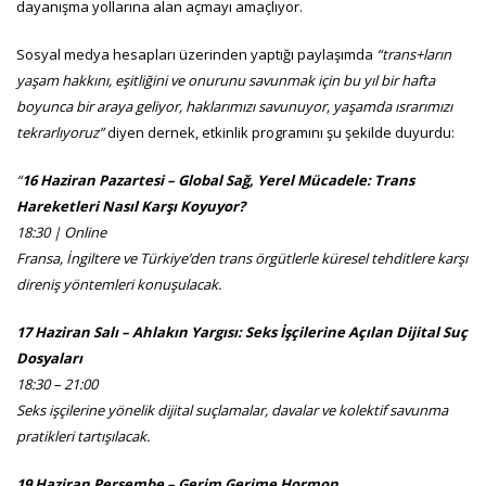
dayanışma yollarına alan açmayı amaçlıyor.
Sosyal medya hesapları üzerinden yaptığı paylaşımda
“trans+ların
yaşam hakkını, eşitliğini ve onurunu savunmak için bu yıl bir hafta
boyunca bir araya geliyor, haklarımızı savunuyor, yaşamda ısrarımızı
tekrarlıyoruz”
diyen dernek, etkinlik programını şu şekilde duyurdu:
“
16 Haziran Pazartesi – Global Sağ, Yerel Mücadele: Trans
Hareketleri Nasıl Karşı Koyuyor?
18:30 | Online
Fransa, İngiltere ve Türkiye’den trans örgütlerle küresel tehditlere karşı
direniş yöntemleri konuşulacak.
17 Haziran Salı – Ahlakın Yargısı: Seks İşçilerine Açılan Dijital Suç
Dosyaları
18:30 – 21:00
Seks işçilerine yönelik dijital suçlamalar, davalar ve kolektif savunma
pratikleri tartışılacak.
19 Haziran Perşembe – Gerim Gerime Hormon