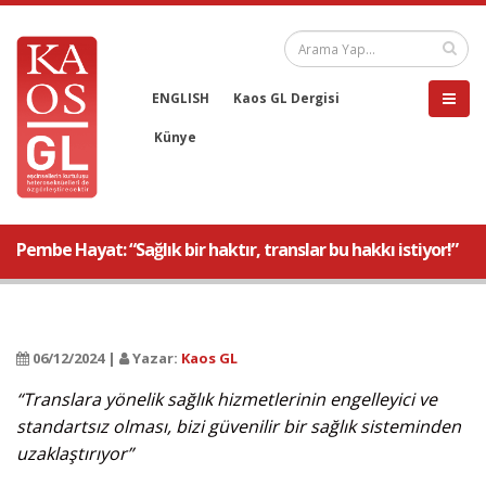
ENGLISH
Kaos GL Dergisi
Künye
Pembe Hayat: “Sağlık bir haktır, translar bu hakkı istiyor!”
06/12/2024 |
Yazar:
Kaos GL
“Translara yönelik sağlık hizmetlerinin engelleyici ve
standartsız olması, bizi güvenilir bir sağlık sisteminden
uzaklaştırıyor”