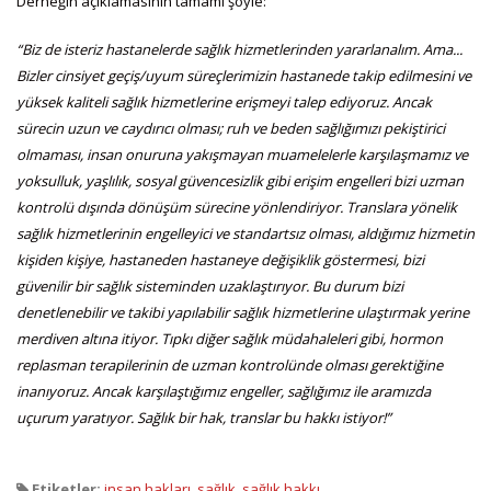
Derneğin açıklamasının tamamı şöyle:
“Biz de isteriz hastanelerde sağlık hizmetlerinden yararlanalım. Ama...
Bizler cinsiyet geçiş/uyum süreçlerimizin hastanede takip edilmesini ve
yüksek kaliteli sağlık hizmetlerine erişmeyi talep ediyoruz. Ancak
sürecin uzun ve caydırıcı olması; ruh ve beden sağlığımızı pekiştirici
olmaması, insan onuruna yakışmayan muamelelerle karşılaşmamız ve
yoksulluk, yaşlılık, sosyal güvencesizlik gibi erişim engelleri bizi uzman
kontrolü dışında dönüşüm sürecine yönlendiriyor. Translara yönelik
sağlık hizmetlerinin engelleyici ve standartsız olması, aldığımız hizmetin
kişiden kişiye, hastaneden hastaneye değişiklik göstermesi, bizi
güvenilir bir sağlık sisteminden uzaklaştırıyor. Bu durum bizi
denetlenebilir ve takibi yapılabilir sağlık hizmetlerine ulaştırmak yerine
merdiven altına itiyor. Tıpkı diğer sağlık müdahaleleri gibi, hormon
replasman terapilerinin de uzman kontrolünde olması gerektiğine
inanıyoruz. Ancak karşılaştığımız engeller, sağlığımız ile aramızda
uçurum yaratıyor. Sağlık bir hak, translar bu hakkı istiyor!”
Etiketler:
insan hakları
,
sağlık
,
sağlık hakkı