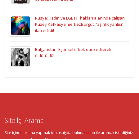
Rusya: Kadın ve LGBTİ+ hakları alanında çalışan
Kuzey Kafkasya merkezli örgüt, “aşırılık yanlısı”
ilan edildi!
Bulgaristan: Eşcinsel erkek darp edilerek
öldürüldü!
Site İçi Arama
Site içinde arama yapmak için aşağıda bulunan alan ile aramak istediğiniz