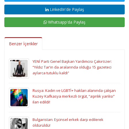
LinkedIn'de Paylaş
Whatsapp'da Paylaş
Benzer İçerikler
YENİ Parti Genel Başkan Yardımcısı Çakırözer:
“Yıldız Tar’ın da aralarında olduğu 15 gazeteci
aylarca tutuklu kaldı”
Rusya: Kadın ve LGBTİ+ hakları alanında çalışan
Kuzey Kafkasya merkezli örgüt, “aşırılık yanlısı”
ilan edildi!
Bulgaristan: Eşcinsel erkek darp edilerek
öldürüldü!