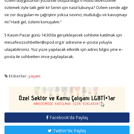
özlem duygusunun yüzünde oluşturduğu o mutlu tebessümle
özlemek öyle tatlı gelir ki! Senin için nasıl lubunya? Özlem sende ağır
ve zor duyguları mı çağrıştırır yoksa sevinci, mutluluğu ve kavuşmayı
mı? Hadi gel, özlemi konuşalım.”
5 Kasım Pazar günü 14:30’da gerçekleşecek sohbete katılmak için
mesafesizsohbetler@spod.org.tr adresine e–posta yoluyla
ulaşabilirsiniz. Yüz yüze yapılacak etkinlik için adres bilgisi yine e–
posta ile sohbetten önce paylaşılacak.
Etiketler:
yaşam
Facebook'da Paylaş
Twitter'da Paylaş