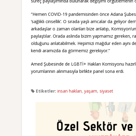
süreç paylaşımında bulunarak değişimi örgütlemenin 
“Hemen COVID-19 pandemisinden önce Adana Şubesi, 
‘sağlıklı cinsellik’. O sırada yaşlı amcalar da geliyor 
arkadaşlar o zaman olanları bize anlatıp, Komisyon’un
paylaştılar. Orada aslında bizim yapmamız gereken, ra
olduğunu anlatabilmek. Hepimizi mağdur eden aynı devl
kendi aramızda da görmemiz gerekiyor.”
Amed Şubesinde de LGBTİ+ Hakları Komisyonu hazırlığı
yorumlarının alınmasıyla birlikte panel sona erdi.
Etiketler:
insan hakları
,
yaşam
,
siyaset