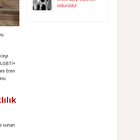
öldürüldü!
nü
ceyi
n LGBTİ+
anı Eren
ünü
lılık
ni sunan