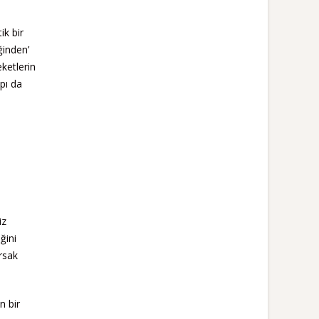
ik bir
ğinden’
ketlerin
apı da
iz
ğini
rsak
n bir