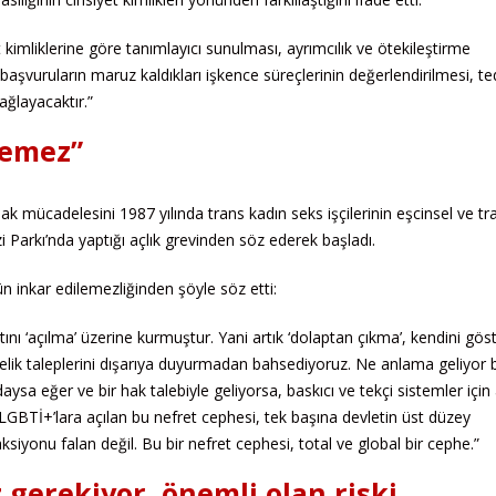
 kimliklerine göre tanımlayıcı sunulması, ayrımcılık ve ötekileştirme
 başvuruların maruz kaldıkları işkence süreçlerinin değerlendirilmesi, te
ağlayacaktır.”
lemez”
ücadelesini 1987 yılında trans kadın seks işçilerinin eşcinsel ve tr
i Parkı’nda yaptığı açlık grevinden söz ederek başladı.
n inkar edilemezliğinden şöyle söz etti:
tını ‘açılma’ üzerine kurmuştur. Yani artık ‘dolaptan çıkma’, kendini gö
elik taleplerini dışarıya duyurmadan bahsediyoruz. Ne anlama geliyor 
sa eğer ve bir hak talebiyle geliyorsa, baskıcı ve tekçi sistemler için 
GBTİ+’lara açılan bu nefret cephesi, tek başına devletin üst düzey
aksiyonu falan değil. Bu bir nefret cephesi, total ve global bir cephe.”
erekiyor, önemli olan riski