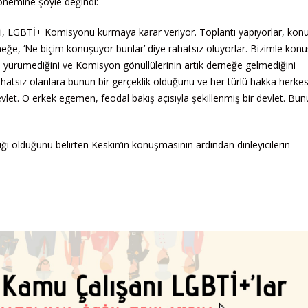
önemine şöyle değindi:
LGBTİ+ Komisyonu kurmaya karar veriyor. Toplantı yapıyorlar, kon
derneğe, ‘Ne biçim konuşuyor bunlar’ diye rahatsız oluyorlar. Bizimle kon
 yürümediğini ve Komisyon gönüllülerinin artık derneğe gelmediğini
hatsız olanlara bunun bir gerçeklik olduğunu ve her türlü hakka herkes
et. O erkek egemen, feodal bakış açısıyla şekillenmiş bir devlet. Bun
 olduğunu belirten Keskin’in konuşmasının ardından dinleyicilerin