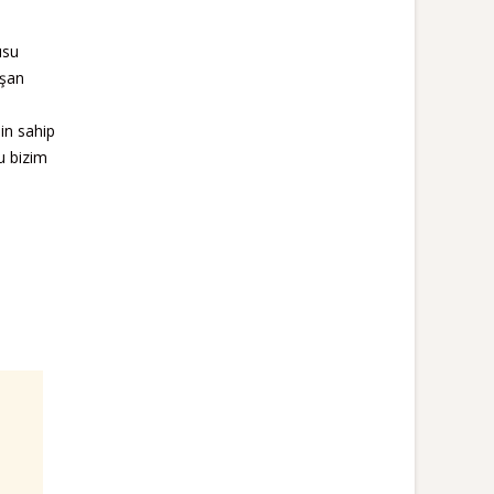
usu
uşan
in sahip
u bizim