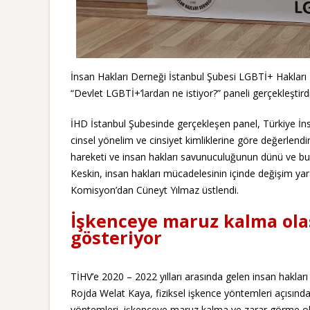
İnsan Hakları Derneği İstanbul Şubesi LGBTİ+ Haklar
“Devlet LGBTİ+’lardan ne istiyor?” paneli gerçekleştirdi
İHD İstanbul Şubesinde gerçekleşen panel, Türkiye İns
cinsel yönelim ve cinsiyet kimliklerine göre değerle
hareketi ve insan hakları savunuculuğunun dünü ve b
Keskin, insan hakları mücadelesinin içinde değişim y
Komisyon’dan Cüneyt Yılmaz üstlendi.
İşkenceye maruz kalma olası
gösteriyor
TİHV’e 2020 – 2022 yılları arasında gelen insan haklar
Rojda Welat Kaya, fiziksel işkence yöntemleri açısında
yöntemleri, işkenceye maruz kalma ve zarar görme olasılı