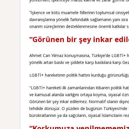
“İşkence ve kötü muamele fiillerinin toplumsal cinsiyet
davranışlarına yönelik farkındalık sağlamanın yanı sıra
onarım süreçlerinin desteklenmesine önemli katkılar s
“Görünen bir şey inkar edi
Ahmet Can Yılmaz konuşmasına, Türkiye’de LGBTİ+ hak m
yönelik artan baskı ve şiddete karşı baskılara karşı Gez
LGBTİ+ hareketinin politik hattını kurduğu görünürlüğü
“LGBTİ+ hareketi ilk zamanlarından itibaren politik hat
ve kamusal alanda varlığını ortaya koyma, siyasal özn
Görünen bir şey inkar edilemez. Normatif olanın dışınday
tehdide dönüşür. O yüzden de bugünün Türkiyesi’nde L
bürokratlarının ya da sağcıların, siyasal İslamcıların re
“Korkumuza yenilmememiz g