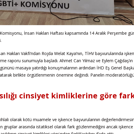
ı Komisyonu, İnsan Hakları Haftası kapsamında 14 Aralık Perşembe gü
.
an Hakları Vakfı’ndan Rojda Welat Kaya’nın, TİHV başvurularında işken
ndirme raporu sunumuyla başladı. Ahmet Can Yılmaz ve Eylem Çağdaş’ı
ugününü masaya yatırdığı konuşmalarının ardından İHD Eş Genel Başk
aratarak birlikte örgütlenmenin önemine değindi. Panelin moderatörlüğ
lığı cinsiyet kimliklerine göre fark
ı ihlali olarak kötü muamele ve işkence başvurularının değerlendirmesi
n gruplar arasında istatiksel olarak fark gözlenmediğini ancak işkence
ğının cinsiyet kimlikleri yönünden farklılaştığını ifade etti: