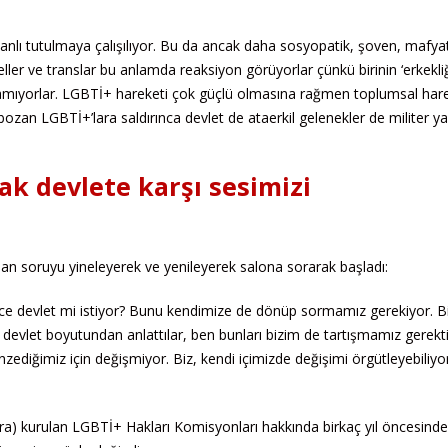
anlı tutulmaya çalışılıyor. Bu da ancak daha sosyopatik, şoven, mafyat
seller ve translar bu anlamda reaksiyon görüyorlar çünkü birinin ‘erkekli
amıyorlar. LGBTİ+ hareketi çok güçlü olmasına rağmen toplumsal hare
 bozan LGBTİ+’lara saldırınca devlet de ataerkil gelenekler de militer y
ak devlete karşı sesimizi
lan soruyu yineleyerek ve yenileyerek salona sorarak başladı:
ece devlet mi istiyor? Bunu kendimize de dönüp sormamız gerekiyor. B
devlet boyutundan anlattılar, ben bunları bizim de tartışmamız gerekti
ediğimiz için değişmiyor. Biz, kendi içimizde değişimi örgütleyebiliyo
ra) kurulan LGBTİ+ Hakları Komisyonları hakkında birkaç yıl öncesinde