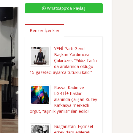
Whatsapp'da Paylaş
Benzer İçerikler
YENİ Parti Genel
Başkan Yardımcısı
Çakırözer: “Yıldız Tar’ın
da aralarında olduğu
15 gazeteci aylarca tutuklu kaldı”
Rusya: Kadın ve
LGBTİ+ hakları
alanında çalışan Kuzey
Kafkasya merkezli
örgüt, “aşırılık yanlısı” ilan edildi!
Bulgaristan: Eşcinsel
erkek darp edilerek