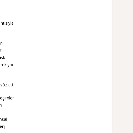
ntısıyla
ün
t
isk
rekiyor.
söz etti:
seçimler
n
msal
rji