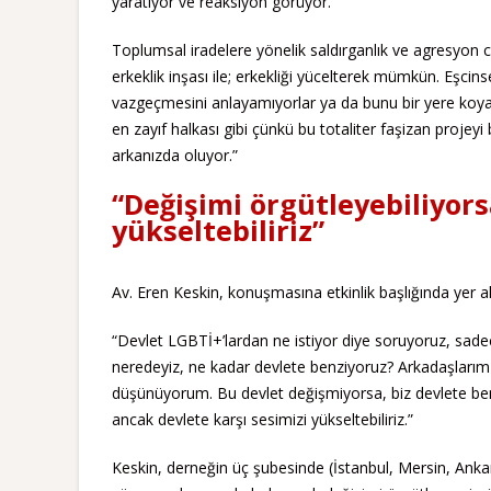
yaratıyor ve reaksiyon görüyor.
Toplumsal iradelere yönelik saldırganlık ve agresyon c
erkeklik inşası ile; erkekliği yücelterek mümkün. Eşcin
vazgeçmesini anlayamıyorlar ya da bunu bir yere koy
en zayıf halkası gibi çünkü bu totaliter faşizan projeyi
arkanızda oluyor.”
“Değişimi örgütleyebiliyors
yükseltebiliriz”
Av. Eren Keskin, konuşmasına etkinlik başlığında yer a
“Devlet LGBTİ+’lardan ne istiyor diye soruyoruz, sad
neredeyiz, ne kadar devlete benziyoruz? Arkadaşlarım 
düşünüyorum. Bu devlet değişmiyorsa, biz devlete benz
ancak devlete karşı sesimizi yükseltebiliriz.”
Keskin, derneğin üç şubesinde (İstanbul, Mersin, Anka