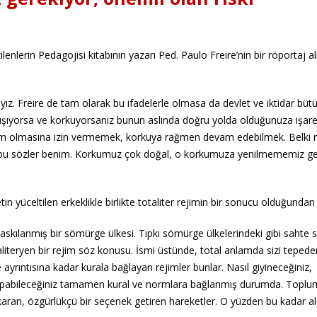
erin Pedagojisi kitabının yazarı Ped. Paulo Freire’nin bir röportaj alı
ız. Freire de tam olarak bu ifadelerle olmasa da devlet ve iktidar büt
çalışıyorsa ve korkuyorsanız bunun aslında doğru yolda olduğunuza işare
im olmasına izin vermemek, korkuya rağmen devam edebilmek. Belki r
ı bu sözler benim. Korkumuz çok doğal, o korkumuza yenilmememiz ge
 yüceltilen erkeklikle birlikte totaliter rejimin bir sonucu olduğundan 
baskılanmış bir sömürge ülkesi. Tıpkı sömürge ülkelerindeki gibi sahte 
aliteryen bir rejim söz konusu. İsmi üstünde, total anlamda sizi tepede
 ayrıntısına kadar kurala bağlayan rejimler bunlar. Nasıl giyineceğiniz,
 yapabileceğiniz tamamen kural ve normlara bağlanmış durumda. Toplu
aran, özgürlükçü bir seçenek getiren hareketler. O yüzden bu kadar ale