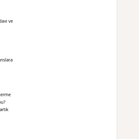
davi ve
anslara
sterme
bu?
artık