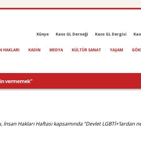
Künye
Kaos GL Derneği
Kaos GL Dergisi
Kao
N HAKLARI
KADIN
MEDYA
KÜLTÜR SANAT
YAŞAM
GÖK
izin vermemek”
, İnsan Hakları Haftası kapsamında “Devlet LGBTİ+’lardan n