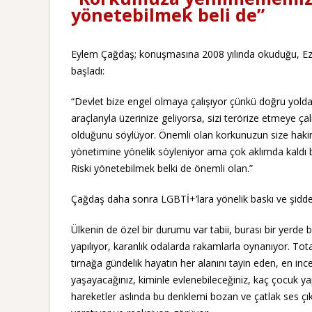
yönetebilmek beli de”
Eylem Çağdaş; konuşmasına 2008 yılında okuduğu, Ezilenl
başladı:
“Devlet bize engel olmaya çalışıyor çünkü doğru yolday
araçlarıyla üzerinize geliyorsa, sizi terörize etmeye 
olduğunu söylüyor. Önemli olan korkunuzun size hak
yönetimine yönelik söyleniyor ama çok aklımda kald
Riski yönetebilmek belki de önemli olan.”
Çağdaş daha sonra LGBTİ+’lara yönelik baskı ve şiddetin
Ülkenin de özel bir durumu var tabii, burası bir yerde 
yapılıyor, karanlık odalarda rakamlarla oynanıyor. Tot
tırnağa gündelik hayatın her alanını tayin eden, en ince
yaşayacağınız, kiminle evlenebileceğiniz, kaç çocuk
hareketler aslında bu denklemi bozan ve çatlak ses çık