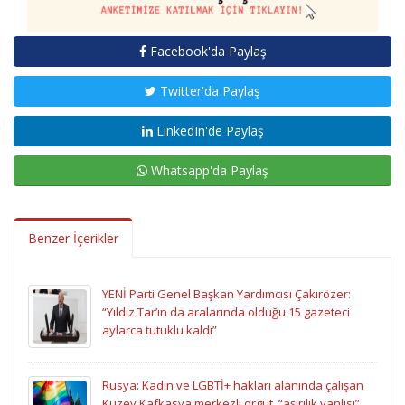
Facebook'da Paylaş
Twitter'da Paylaş
LinkedIn'de Paylaş
Whatsapp'da Paylaş
Benzer İçerikler
YENİ Parti Genel Başkan Yardımcısı Çakırözer:
“Yıldız Tar’ın da aralarında olduğu 15 gazeteci
aylarca tutuklu kaldı”
Rusya: Kadın ve LGBTİ+ hakları alanında çalışan
Kuzey Kafkasya merkezli örgüt, “aşırılık yanlısı”