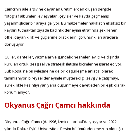
Çamcı’nın aile arşivine dayanan üretimlerden oluşan sergide
fotoğraf albümleri, ev eşyaları, çeyizler ve kayda geçmemiş
yaşanmışlıklar bir araya geliyor. Bu malzemeler hakikatin eksiksiz bir
kaydını tutmaktan ziyade kadınlık deneyimi etrafında şekillenen
öfke, dayanıklılık ve güçlenme pratiklerini görünür kılan araçlara
dönüşüyor.
Güller, danteller, yazmalar ve gündelik nesneler; ev içi ve dışında
kurulan örtük, sezgisel ve stratejik iletişim biçimlerine işaret ediyor.
Sub Rosa, ne bir iyileşme ne de bir özgürleşme anlatısı olarak
tanımlanıyor; bireysel deneyimle müşterekliği, sevgiyle çatışmayı,
süreklilikle kesintiyi yan yana düşünmeye davet eden bir eşik olarak
konumlanıyor.
Okyanus Çağrı Çamcı hakkında
Okyanus Çağrı Çamcı (d. 1996, İzmir) İstanbul'da yaşıyor ve 2022
yılında Dokuz Eylül Üniversitesi Resim bölümünden mezun oldu. Şu