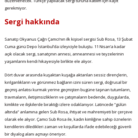
düzenlenecek. Türkçe yapılacak sergi turuna katılım için kayıt
gerekmiyor.
Sergi hakkında
Sanatçı Okyanus Çağrı Çamcı’nın ilk kişisel sergisi Sub Rosa, 13 Şubat
Cuma günü Depo İstanbul’da izleyiciyle buluştu. 11 Nisan’a kadar
açık olacak sergi, sanatçının annesi, anneannesi ve teyzelerinin
yaşamlarını kendi hikayesiyle birlikte ele alıyor.
Dört duvar arasında kuşaktan kuşağa aktarılan sessiz dirençlerin,
kırılganlıkların ve görünmez bağların izini süren sergi, doğrusal bir
geçmiş anlatısı kurmak yerine geçmişten bugüne taşınan tutumların,
travmaların, iletişimsizliklerin ve çatışmaların bedende, duygularda,
kimlikte ve ilişkilerde bıraktığı izlere odaklanıyor. Latincede “gülün
altında” anlamına gelen Sub Rosa, ihtiyat ve mahremiyeti bir çerçeve
olarak ele alıyor. Çamcı Sub Rosa ile, kadın kimliğine sahip öznelerin
kendilerini diledikleri zaman ve koşullarda ifade edebileceği güvenli
bir diyalog alanı açmayı öneriyor.