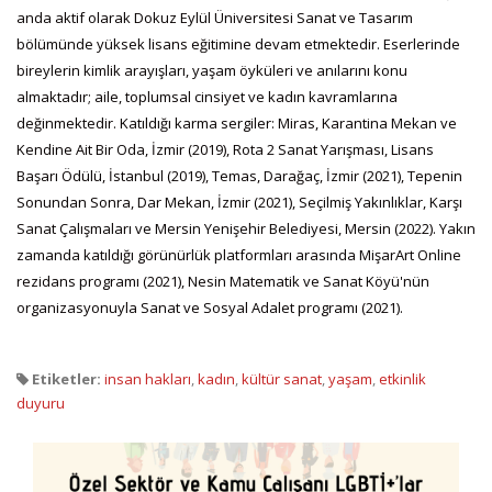
anda aktif olarak Dokuz Eylül Üniversitesi Sanat ve Tasarım
bölümünde yüksek lisans eğitimine devam etmektedir. Eserlerinde
bireylerin kimlik arayışları, yaşam öyküleri ve anılarını konu
almaktadır; aile, toplumsal cinsiyet ve kadın kavramlarına
değinmektedir. Katıldığı karma sergiler: Miras, Karantina Mekan ve
Kendine Ait Bir Oda, İzmir (2019), Rota 2 Sanat Yarışması, Lisans
Başarı Ödülü, İstanbul (2019), Temas, Darağaç, İzmir (2021), Tepenin
Sonundan Sonra, Dar Mekan, İzmir (2021), Seçilmiş Yakınlıklar, Karşı
Sanat Çalışmaları ve Mersin Yenişehir Belediyesi, Mersin (2022). Yakın
zamanda katıldığı görünürlük platformları arasında MişarArt Online
rezidans programı (2021), Nesin Matematik ve Sanat Köyü'nün
organizasyonuyla Sanat ve Sosyal Adalet programı (2021).
Etiketler:
insan hakları
,
kadın
,
kültür sanat
,
yaşam
,
etkinlik
duyuru