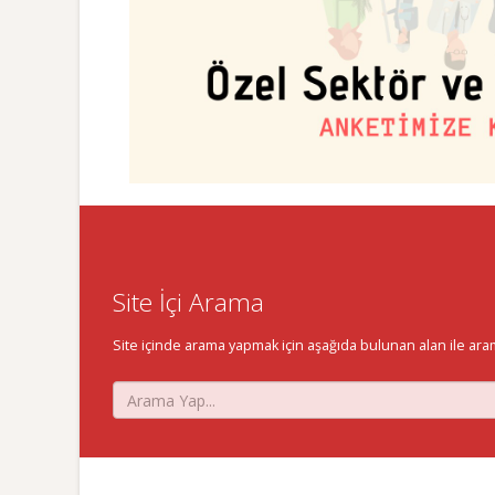
Site İçi Arama
Site içinde arama yapmak için aşağıda bulunan alan ile aramak 