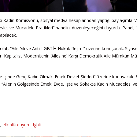
i Kadın Komisyonu, sosyal medya hesaplarından yaptığı paylaşımla “A
evlet ve Mücadele Pratikleri” panelini düzenleyeceğini duyurdu. Panel, 
apılacak.
lat, “Aile Yılı ve Anti-LGBTİ+ Hukuk Rejimi” üzerine konuşacak. Siyase
ar, Kapitalist Modernitenin ‘Ailesine’ Karşı Demokratik Aile Mümkün Mü
e İçinde Genç Kadın Olmak: Erkek Devlet Şiddeti” üzerine konuşacak. 
se, “Ailenin Gölgesinde Emek: Evde, İşte ve Sokakta Kadın Mücadelesi v
,
etkinlik duyuru
,
lgbti