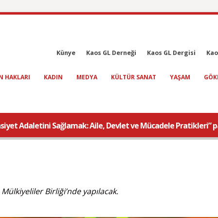
Künye
Kaos GL Derneği
Kaos GL Dergisi
Kao
N HAKLARI
KADIN
MEDYA
KÜLTÜR SANAT
YAŞAM
GÖK
iyet Adaletini Sağlamak: Aile, Devlet ve Mücadele Pratikleri” p
ülkiyeliler Birliği’nde yapılacak.