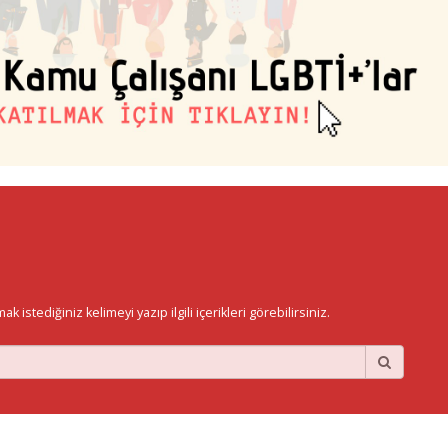
istediğiniz kelimeyi yazıp ilgili içerikleri görebilirsiniz.