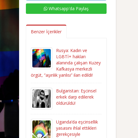
Whatsapp'da Paylaş
Benzer İçerikler
Rusya: Kadın ve
LGBTİ+ hakları
alanında çalışan Kuzey
Kafkasya merkezli
örgüt, “aşırılık yanlısı” ilan edildi!
Bulgaristan: Eşcinsel
erkek darp edilerek
öldürüldü!
Uganda’da eşcinsellik
yasasını ihlal ettikleri
gerekçesiyle