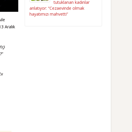
tutuklanan kadınlar
anlatıyor: “Cezaevinde olmak
hayatımızı mahvetti”
ile
13 Aralık
tçi
?”
Ev
e