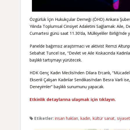
Özgürlük İçin Hukukçular Derneği (ÖHD) Ankara Şubes
Yılında Toplumsal Cinsiyet Adaletini Sağlamak: Aile, D
Cumartesi günü saat 11.30’da, Mülkiyeliler Birliği’nde y
Panelde bağımsız araştırmacı ve aktivist Remzi Altunpo
Sebahat Tuncel ise, “Devlet ve Aile Kıskacında Kadınl
başlıklı tartışmayı yürütecek.
HDK Genç Kadın Meclisi’nden Dilara Ercanlı, “Mücadel
Eksenli Çalışan Kadınlar Sendikası’ndan Besra Varli i
Deneyimler” başlıklı sunumunu yapacak.
Etkinlik detaylarına ulaşmak için tıklayın.
Etiketler:
insan hakları
,
kadın
,
kültür sanat
,
siyaset