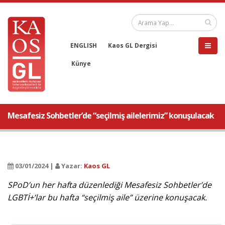
ENGLISH
Kaos GL Dergisi
Künye
Mesafesiz Sohbetler’de “seçilmiş ailelerimiz” konuşulacak
03/01/2024 |
Yazar:
Kaos GL
SPoD’un her hafta düzenlediği Mesafesiz Sohbetler’de
LGBTİ+’lar bu hafta “seçilmiş aile” üzerine konuşacak.