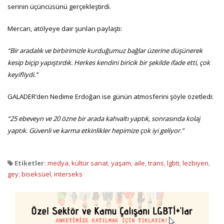
serinin üçüncüsünü gerçekleştirdi.
Mercan, atölyeye dair şunları paylaştı:
“Bir aradalık ve birbirimizle kurduğumuz bağlar üzerine düşünerek
kesip biçip yapıştırdık. Herkes kendini biricik bir şekilde ifade etti, çok
keyifliydi.”
GALADER’den Nedime Erdoğan ise günün atmosferini şöyle özetledi:
“25 ebeveyn ve 20 özne bir arada kahvaltı yaptık, sonrasında kolaj
yaptık. Güvenli ve karma etkinlikler hepimize çok iyi geliyor.”
Etiketler:
medya
,
kültür sanat
,
yaşam
,
aile
,
trans
,
lgbti
,
lezbiyen
,
gey
,
biseksüel
,
interseks