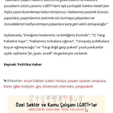
çocukların üstün yararını; LGBTİ+’ların eşit yurttaşlık hakkını hedef alan
hiçbir yasal düzenlemeyi kabul etmiyoruz. Haklarımızı pazarlık konusu
yapanlara, yaşamlarımız üzerinde söz kurmaya çalışanlara ve
mücadelemizi tasfiye etmeye çalışanlara karşı geri adım atmayacağız.”
Açıklamada, “Emeğimiz bedenimiz ve kimliğimiz bizimdir”, “12. Yargı
Paketine hayır”, “Haklarımız torbalara sığmaz”, “Cinsiyetçi politikalara
boyun eğmeyeceğiz” ve “Yargı değil gasp paketi” yazılı pankartlar
açıldı; açıklama “Jin, jiyan, azadî” sloganlarıyla sonlandı.
Kaynak: Politika Haber
Etiketler:
insan hakları
,
kadın
,
medya
,
yaşam
,
siyaset
,
anayasa
,
trans
,
lgbti
,
lezbiyen
,
gey
,
biseksüel
,
interseks
,
yargı paketi