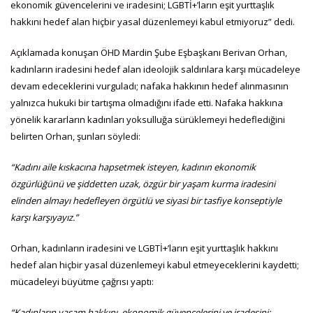
ekonomik güvencelerini ve iradesini; LGBTİ+’ların eşit yurttaşlık
hakkını hedef alan hiçbir yasal düzenlemeyi kabul etmiyoruz” dedi.
Açıklamada konuşan ÖHD Mardin Şube Eşbaşkanı Berivan Orhan,
kadınların iradesini hedef alan ideolojik saldırılara karşı mücadeleye
devam edeceklerini vurguladı; nafaka hakkının hedef alınmasının
yalnızca hukuki bir tartışma olmadığını ifade etti. Nafaka hakkına
yönelik kararların kadınları yoksulluğa sürüklemeyi hedeflediğini
belirten Orhan, şunları söyledi:
“Kadını aile kıskacına hapsetmek isteyen, kadının ekonomik
özgürlüğünü ve şiddetten uzak, özgür bir yaşam kurma iradesini
elinden almayı hedefleyen örgütlü ve siyasi bir tasfiye konseptiyle
karşı karşıyayız.”
Orhan, kadınların iradesini ve LGBTİ+’ların eşit yurttaşlık hakkını
hedef alan hiçbir yasal düzenlemeyi kabul etmeyeceklerini kaydetti;
mücadeleyi büyütme çağrısı yaptı:
“Kadınların yaşam hakkını, ekonomik güvencelerini ve iradesini;