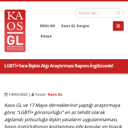
ENGLISH
Kaos GL Dergisi
Künye
LGBTİ+’lara İlişkin Algı Araştırması Raporu İngilizcede!
14/05/2025 |
Yazar:
Kaos GL
Kaos GL ve 17 Mayıs derneklerinin yaptığı araştırmaya
göre; “LGBTİ+ görünürlüğü” en az tehdit olarak
algılandı; yolsuzluğa ilişkin yasaların uygulanmaması,
basın özgürlüğünün kısıtlanması gibi konular en büyük