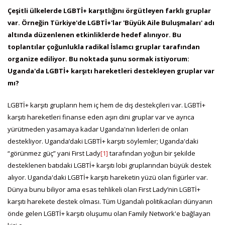
Çeşitli ülkelerde LGBTİ+ karşıtlığını örgütleyen farklı gruplar
var. Örneğin Türkiye'de LGBTİ+'lar 'Büyük Aile Buluşmaları' adı
altında düzenlenen etkinliklerde hedef alınıyor. Bu
toplantılar çoğunlukla radikal İslamcı gruplar tarafından
organize ediliyor. Bu noktada şunu sormak istiyorum:
Uganda'da LGBTİ+ karşıtı hareketleri destekleyen gruplar var
mı?
LGBTİ+ karşıtı grupların hem iç hem de dış destekçileri var. LGBTİ+
karşıtı hareketleri finanse eden aşırı dini gruplar var ve ayrıca
yürütmeden yasamaya kadar Uganda'nın liderleri de onları
destekliyor. Uganda’daki LGBTİ+ karşıtı söylemler; Uganda'daki
“görünmez güç” yani First Lady
[1]
tarafından yoğun bir şekilde
desteklenen batıdaki LGBTİ+ karşıtı lobi gruplarından büyük destek
alıyor. Uganda'daki LGBTİ+ karşıtı hareketin yüzü olan figürler var.
Dünya bunu biliyor ama esas tehlikeli olan First Lady’nin LGBTİ+
karşıtı harekete destek olması. Tüm Ugandalı politikacıları dünyanın
önde gelen LGBTİ+ karşıtı oluşumu olan Family Network'e bağlayan