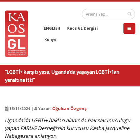
ENGLISH
Kaos GL Dergisi
Künye
“LGBTİ+ karşıtı yasa, Uganda’da yaşayan LGBTİ+’ları
yeraltına itti”
13/11/2024 |
Yazar:
Oğulcan Özgenç
Uganda’da LGBTİ+ hakları alanında hak savunuculuğu
yapan FARUG Derneği’nin kurucusu Kasha Jacqueline
Nabagesera anlatıyor.