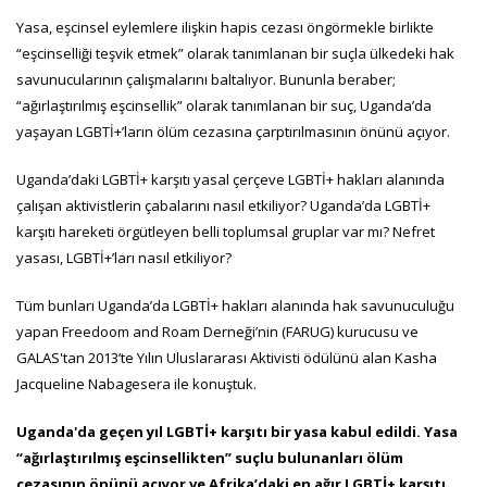
Yasa, eşcinsel eylemlere ilişkin hapis cezası öngörmekle birlikte
“eşcinselliği teşvik etmek” olarak tanımlanan bir suçla ülkedeki hak
savunucularının çalışmalarını baltalıyor. Bununla beraber;
“ağırlaştırılmış eşcinsellik” olarak tanımlanan bir suç, Uganda’da
yaşayan LGBTİ+’ların ölüm cezasına çarptırılmasının önünü açıyor.
Uganda’daki LGBTİ+ karşıtı yasal çerçeve LGBTİ+ hakları alanında
çalışan aktivistlerin çabalarını nasıl etkiliyor? Uganda’da LGBTİ+
karşıtı hareketi örgütleyen belli toplumsal gruplar var mı? Nefret
yasası, LGBTİ+’ları nasıl etkiliyor?
Tüm bunları Uganda’da LGBTİ+ hakları alanında hak savunuculuğu
yapan Freedoom and Roam Derneği’nin (FARUG) kurucusu ve
GALAS'tan 2013’te Yılın Uluslararası Aktivisti ödülünü alan Kasha
Jacqueline Nabagesera ile konuştuk.
Uganda'da geçen yıl LGBTİ+ karşıtı bir yasa kabul edildi. Yasa
“ağırlaştırılmış eşcinsellikten” suçlu bulunanları ölüm
cezasının önünü açıyor ve Afrika’daki en ağır LGBTİ+ karşıtı