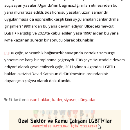
suç sayan yasalar, Uganda’nın bağımsızlığını ilan etmesinden bu
yana muhafaza edildi. Söz konusu yasalar, uzun zamandır
uygulanmasa da eşcinsellik karşıtı kimi uygulamaları canlandırma
girişimleri 1990’lardan bu yana devam ediyor. Ülkedeki mevcut
LGBTİ+ karşıtlığı ve 2023’te kabul edilen yasa 1990’lardan bu yana
ivme kazanan sürecin bir sonucu olarak okunabilir.
[3]
Bu çağrı, Mozambik bağımsızlık savaşında Portekiz sömürge
yönetimine karşı bir toplanma çağrısıydı. Türkçeye “Mücadele devam
ediyor” olarak çevrilebilecek çağrı, 2011 yılında Ugandalı LGBTİ+
hakları aktivisti David Kato’nun öldürülmesinin ardından bir
dayanışma çağrısı olarak da kullanıldı.
Etiketler:
insan hakları
,
kadın
,
siyaset
,
dünyadan