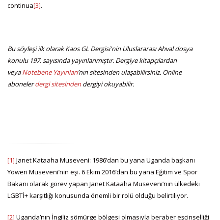
continua
[3]
.
Bu söyleşi ilk olarak Kaos GL Dergisi'nin Uluslararası Ahval dosya
konulu 197. sayısında yayınlanmıştır. Dergiye kitapçılardan
veya
Notebene Yayınları
’nın sitesinden ulaşabilirsiniz. Online
aboneler
dergi sitesinden
dergiyi okuyabilir.
[1]
Janet Kataaha Museveni: 1986’dan bu yana Uganda başkanı
Yoweri Museveni’nin eşi. 6 Ekim 2016’dan bu yana Eğitim ve Spor
Bakanı olarak görev yapan Janet Kataaha Museveni’nin ülkedeki
LGBTİ+ karşıtlığı konusunda önemli bir rolü olduğu belirtiliyor.
[2]
Uganda’nın İngiliz sömürge bölgesi olmasıyla beraber eşcinselliği