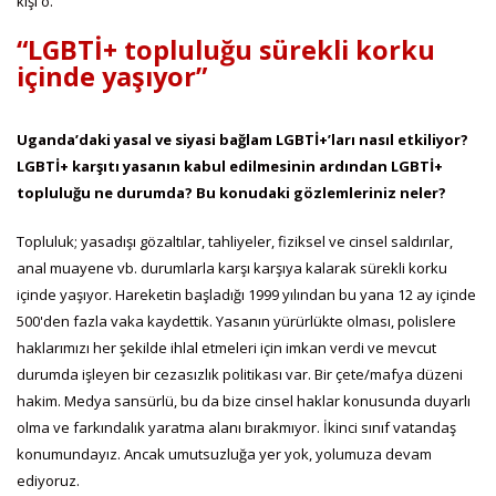
kişi o.
“LGBTİ+ topluluğu sürekli korku
içinde yaşıyor”
Uganda’daki yasal ve siyasi bağlam LGBTİ+’ları nasıl etkiliyor?
LGBTİ+ karşıtı yasanın kabul edilmesinin ardından LGBTİ+
topluluğu ne durumda? Bu konudaki gözlemleriniz neler?
Topluluk; yasadışı gözaltılar, tahliyeler, fiziksel ve cinsel saldırılar,
anal muayene vb. durumlarla karşı karşıya kalarak sürekli korku
içinde yaşıyor. Hareketin başladığı 1999 yılından bu yana 12 ay içinde
500'den fazla vaka kaydettik. Yasanın yürürlükte olması, polislere
haklarımızı her şekilde ihlal etmeleri için imkan verdi ve mevcut
durumda işleyen bir cezasızlık politikası var. Bir çete/mafya düzeni
hakim. Medya sansürlü, bu da bize cinsel haklar konusunda duyarlı
olma ve farkındalık yaratma alanı bırakmıyor. İkinci sınıf vatandaş
konumundayız. Ancak umutsuzluğa yer yok, yolumuza devam
ediyoruz.