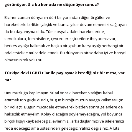
görünüyor. Siz bu konuda ne düşünüyorsunuz?
Biz her zaman dünyanın dört bir yanından diğer örgütler ve
hareketlerle birlikte çalıştık ve bunca yıldır devam etmemizi sağlayan
da bu dayanışma oldu. Tüm sosyal adalet hareketlerine,
sendikalara, feministlere, çevrecilere, şirketlere ihtiyacımız var,
herkes ayağa kalkmalı ve başka bir grubun karşılaştığı herhangi bir
adaletsizlikle mücadele etmeli. Bu dünyanın biraz daha iyi ve barışçıl
olmasının tek yolu bu.
Türkiye'deki LGBTİ+’lar ile paylaşmak istediğiniz bir mesaj var
mı?
Umutsuzluğa kapılmayın. 50 yıl önceki hareket, varlığını kabul
ettirmek için güçlü durdu, bugün birçoğumuzun ayağa kalkması için
bir yol açtı. Bugün mücadele etmeyerek bizden sonra gelenlere de
haksızlık etmeyelim. Kolay olacağını söylemeyeceğim, yol boyunca
birçok kişiyi kaybedeceğiz, evlerimizi, arkadaşlarımızı ve ailelerimizi
feda edeceğiz ama üstesinden geleceğiz. Yalnız değilsiniz. A luta