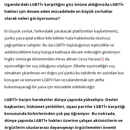
Uganda’daki LGBTİ+ karşıtlığını göz önüne aldığınızda LGBTİ+
hakları için devam eden mücadelede en büyük zorluklar
olarak neleri görüyorsunuz?
En büyük zorluk, farkındalık yaratacak platformları kaybetmemiz,
çünkü yasa iptal edilse bile kitleler hala hakkımızda olumsuz
çağrışımlara sahipler. Bu da LGBTİ+ topluluğunun eşitsizlikle ve
adaletsizliklere karşı karşıya kalmaya devam edeceğini gösteriyor.
İngiliz sömürge döneminden miras alınan Ceza Yasası
[2]
da
eşcinselliğin bir suç olduğunu söylüyor. Elbette eşcinselliğin suç
olmaktan çıkarılması en doğru yol çünkü bu takdirde en azından bizi
koruyan ve kimsenin LGBTİ+’ları cezalandırmak için atıfta
bulunmayacağı bir yasa için mücadele edebileceğiz.
LGBTİ+ karşıtı hareketler dünya çapında yükselişte. Devlet
başkanları, hükümet yetkilileri, siyasi partiler LGBTİ+ karşıtlığı
konusunda birbirlerinden çok şey öğreniyor. Bu noktada,
dünya çapında LGBTİ+ hakları üzerine çalışan aktivistlerin ve
örgütlerin uluslararası dayanışmayı örgütlemeleri önemli