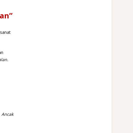
lan”
 sanat
an
alan.
. Ancak