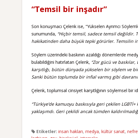
“Temsil bir inşadır”
Son konuşmacı Çelenk ise, “Yükselen Ayrımcı Söyleml
sunumunda,
“Hiçbir temsil, sadece temsil değildir. T
hakikatinden daha büyük tepki görürler. Temsilin i
Söylem üzerindeki baskının azaldığı dönemlerde medya
bulabildiğini hatırlatan Çelenk,
“Zor gücü ve baskılar, 
karşıtlığı, bütün dünyada yükselen bir söylem ve 
Sanki bütün toplumda bir infial varmış gibi davranılı
Çelenk, toplumsal cinsiyet karşıtlığının söylemsel bir id
“Türkiye’de kamuoyu baskısıyla geri çekilen LGBTİ+ k
yaklaşımdı. Geri çekildi ancak tümden kaldırılmadığ
Etiketler:
insan hakları
,
medya
,
kültür sanat
,
nefre