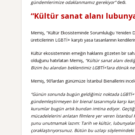
gündemlerimize odaklanmamız gerekiyor”
dedi.
“Kültür sanat alanı lubuny
Memiş, “Kültür Ekosisteminde Sorumluluğu Yeniden D
üreticilerinin LGBTİ+ karşıtı yasa tasarılarının kendiler
Kültür ekosisteminin emeğin haklarını gözeten bir sah
olduğunu hatırlatan Memiş,
“Kültür sanat alanı ded
Bizim bu alandan beklentimiz LGBTİ+’lara dönük nef
Memiş, 90’lardan günümüze İstanbul Bienallerini ince
“Günün sonunda bugün geldiğimiz noktada LGBTİ+’la
gündemleştirmeyen bir bienal tasarımıyla karşı karş
kurumlar bugün artık bundan imtina ediyor. Geçtiğim
mücadelelerini anlatan filmlere yer veren İstanbul F
şunu unutmamak lazım: Tarih ve kültür, lubunyalarda
çoraklaştırıyorsunuz. Bütün bu uzlaşı söylemindeki 