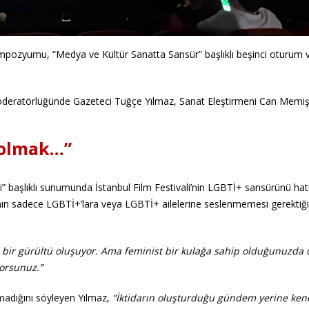
mpozyumu, “Medya ve Kültür Sanatta Sansür” başlıklı beşinci oturum 
deratörlüğünde Gazeteci Tuğçe Yılmaz, Sanat Eleştirmeni Can Memiş
 olmak…”
” başlıklı sunumunda İstanbul Film Festivali’nin LGBTİ+ sansürünü hatır
ğının sadece LGBTİ+’lara veya LGBTİ+ ailelerine seslenmemesi gerektiği
 ve bir gürültü oluşuyor. Ama feminist bir kulağa sahip olduğunuzda 
yorsunuz.”
nmadığını söyleyen Yılmaz,
“İktidarın oluşturduğu gündem yerine ken