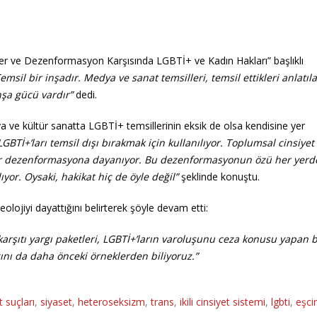
er ve Dezenformasyon Karşısında LGBTİ+ ve Kadın Hakları” başlıklı
emsil bir inşadır. Medya ve sanat temsilleri, temsil ettikleri anlatıla
nşa gücü vardır”
dedi.
 ve kültür sanatta LGBTİ+ temsillerinin eksik de olsa kendisine yer
LGBTİ+’ları temsil dışı bırakmak için kullanılıyor. Toplumsal cinsiyet
bir dezenformasyona dayanıyor. Bu dezenformasyonun özü her yerde
yor. Oysaki, hakikat hiç de öyle değil”
şeklinde konuştu.
eolojiyi dayattığını belirterek şöyle devam etti:
arşıtı yargı paketleri, LGBTİ+’ların varoluşunu ceza konusu yapan b
ını da daha önceki örneklerden biliyoruz.”
t suçları
,
siyaset
,
heteroseksizm
,
trans
,
ikili cinsiyet sistemi
,
lgbti
,
eşcin