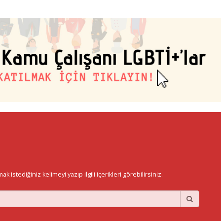
istediğiniz kelimeyi yazıp ilgili içerikleri görebilirsiniz.