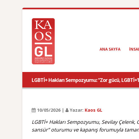
ANA SAYFA
INSA
LGBTİ+ Hakları Sempozyumu: “Zor gücü, LGBTİ+’lar
10/05/2026 |
Yazar:
Kaos GL
LGBTİ+ Hakları Sempozyumu, Sevilay Çelenk, 
sansür” oturumu ve kapanış forumuyla tamam