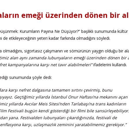
aların emeği üzerinden dönen bir a
üşünmek: Kurumların Payına Ne Düşüyor?” başlıklı sunumunda kültür
ini de etkileyeceğinin yeteri kadar farkında olmadığını söyledi.
a olmadığını, sigortasız çalışmanın ve sömürünün yaygın olduğu bir al
iğimiz alan aynı zamanda lubunyaların emeği üzerinden dönen bir 
ret kampanyalarına karşı net tavır alabilmeleri”
ifadelerini kullandı.
lediği sunumunda şöyle dedi:
ra karşı nefret dalgasına tamamen sırtını çevirmiş, bunu
ıyayız. Geçtiğimiz yıllarda İstanbul Onur Haftası’na mekanını açan
iz yıllarda Avcılar Meis Sitesi’nden Tarlabaşı’na trans kadınların
ilm Festivali bugün kendi gösterdiği bir filmi bile sansürleyebiliyor
n yana. Festivalden lubunyaları çıkardığınızda, festivali de
enflasyona karşı, uzlaşmazlık zeminini yaratabilmemiz gerekiyor.”