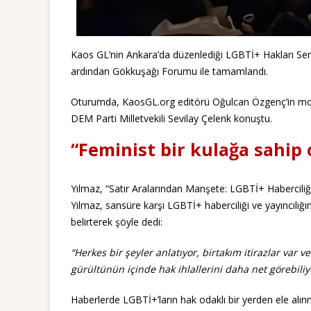
Kaos GL’nin Ankara’da düzenlediği LGBTİ+ Hakları Se
ardından Gökkuşağı Forumu ile tamamlandı.
Oturumda, KaosGL.org editörü Oğulcan Özgenç’in mo
DEM Parti Milletvekili Sevilay Çelenk konuştu.
“Feminist bir kulağa sahip
Yılmaz, “Satır Aralarından Manşete: LGBTİ+ Haberciliği
Yılmaz, sansüre karşı LGBTİ+ haberciliği ve yayıncılı
belirterek şöyle dedi:
“Herkes bir şeyler anlatıyor, birtakım itirazlar var
gürültünün içinde hak ihlallerini daha net görebili
Haberlerde LGBTİ+’ların hak odaklı bir yerden ele alı