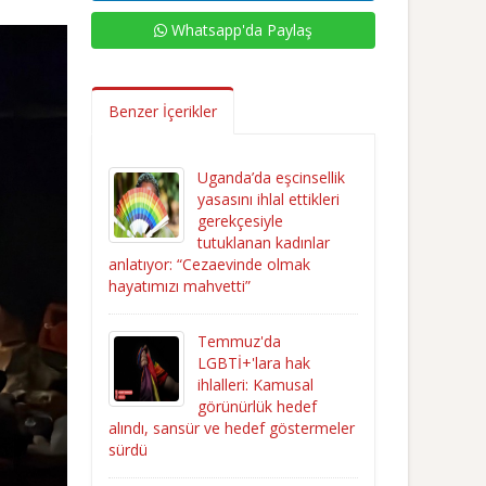
Whatsapp'da Paylaş
Benzer İçerikler
Uganda’da eşcinsellik
yasasını ihlal ettikleri
gerekçesiyle
tutuklanan kadınlar
anlatıyor: “Cezaevinde olmak
hayatımızı mahvetti”
Temmuz'da
LGBTİ+'lara hak
ihlalleri: Kamusal
görünürlük hedef
alındı, sansür ve hedef göstermeler
sürdü