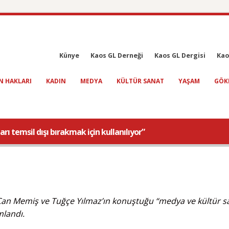
Künye
Kaos GL Derneği
Kaos GL Dergisi
Kao
N HAKLARI
KADIN
MEDYA
KÜLTÜR SANAT
YAŞAM
GÖK
ı temsil dışı bırakmak için kullanılıyor”
Can Memiş ve Tuğçe Yılmaz’ın konuştuğu “medya ve kültür s
landı.