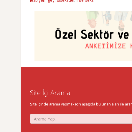
lezbiyen
,
gey
,
biseksüel
,
interseks
Site İçi Arama
Site içinde arama yapmak için aşağıda bulunan alan ile aramak 