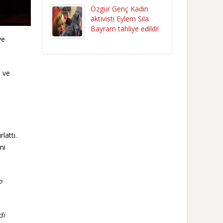
Özgür Genç Kadın
aktivisti Eylem Sıla
Bayram tahliye edildi!
ve
 ve
lattı.
ni
o
di