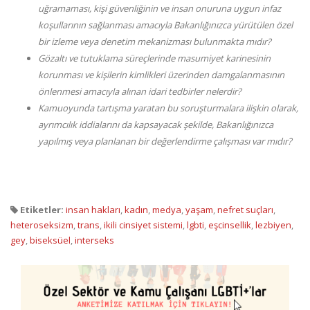
uğramaması, kişi güvenliğinin ve insan onuruna uygun infaz
koşullarının sağlanması amacıyla Bakanlığınızca yürütülen özel
bir izleme veya denetim mekanizması bulunmakta mıdır?
Gözaltı ve tutuklama süreçlerinde masumiyet karinesinin
korunması ve kişilerin kimlikleri üzerinden damgalanmasının
önlenmesi amacıyla alınan idari tedbirler nelerdir?
Kamuoyunda tartışma yaratan bu soruşturmalara ilişkin olarak,
ayrımcılık iddialarını da kapsayacak şekilde, Bakanlığınızca
yapılmış veya planlanan bir değerlendirme çalışması var mıdır?
Etiketler:
insan hakları
,
kadın
,
medya
,
yaşam
,
nefret suçları
,
heteroseksizm
,
trans
,
ikili cinsiyet sistemi
,
lgbti
,
eşcinsellik
,
lezbiyen
,
gey
,
biseksüel
,
interseks