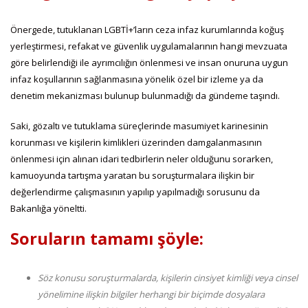
Önergede, tutuklanan LGBTİ+’ların ceza infaz kurumlarında koğuş
yerleştirmesi, refakat ve güvenlik uygulamalarının hangi mevzuata
göre belirlendiği ile ayrımcılığın önlenmesi ve insan onuruna uygun
infaz koşullarının sağlanmasına yönelik özel bir izleme ya da
denetim mekanizması bulunup bulunmadığı da gündeme taşındı.
Saki, gözaltı ve tutuklama süreçlerinde masumiyet karinesinin
korunması ve kişilerin kimlikleri üzerinden damgalanmasının
önlenmesi için alınan idari tedbirlerin neler olduğunu sorarken,
kamuoyunda tartışma yaratan bu soruşturmalara ilişkin bir
değerlendirme çalışmasının yapılıp yapılmadığı sorusunu da
Bakanlığa yöneltti.
Soruların tamamı şöyle:
Söz konusu soruşturmalarda, kişilerin cinsiyet kimliği veya cinsel
yönelimine ilişkin bilgiler herhangi bir biçimde dosyalara