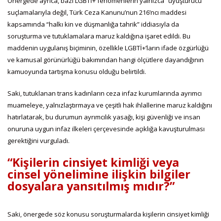
Önergede ayrıca, bazı LGBTİ+ fenomenlerin yalnızca “uyuşturucu”
suçlamalarıyla değil, Türk Ceza Kanunu’nun 216’ncı maddesi
kapsamında “halkı kin ve düşmanlığa tahrik” iddiasıyla da
soruşturma ve tutuklamalara maruz kaldığına işaret edildi. Bu
maddenin uygulanış biçiminin, özellikle LGBTİ+’ların ifade özgürlüğü
ve kamusal görünürlüğü bakımından hangi ölçütlere dayandığının
kamuoyunda tartışma konusu olduğu belirtildi.
Saki, tutuklanan trans kadınların ceza infaz kurumlarında ayrımcı
muameleye, yalnızlaştırmaya ve çeşitli hak ihlallerine maruz kaldığını
hatırlatarak, bu durumun ayrımcılık yasağı, kişi güvenliği ve insan
onuruna uygun infaz ilkeleri çerçevesinde açıklığa kavuşturulması
gerektiğini vurguladı.
“Kişilerin cinsiyet kimliği veya
cinsel yönelimine ilişkin bilgiler
dosyalara yansıtılmış mıdır?”
Saki, önergede söz konusu soruşturmalarda kişilerin cinsiyet kimliği