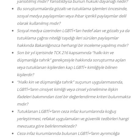
yansıtılmış mıdır? Yansıtıldıysa bunun hukuki dayanağı nedir?
Bu soruşturmalarda gözaltı ve tutuklama işlemleri öncesinde,
sosyal medya paylaşımları veya ihbar içerikli paylaşımlar delil
olarak kullanılmış mıdır?
Sosyal medya üzerinden LGBTİ+’ları hedef alan ve gözaltı ya da
tutuklama çağrısı niteliği taşıdığı ileri sürülen paylaşımlar
hakkında Bakanlığınızca herhangi bir inceleme yapılmış mıdır?
Son bir yıl içerisinde TCK 216 kapsamında “halkı kin ve
düşmanlığa tahrik” gerekçesiyle hakkında soruşturma açılan
veya tutuklanan kişilerden kaçı LGBTİ+ kimliğiyle bilinen
kişilerdir?
“Halkı kin ve düşmanlığa tahrik” suçunun uygulanmasında,
LGBTİ+’ların cinsiyet kimliği veya cinsel yönelimine ilişkin
ifadeleri bakımından özel bir değerlendirme kriteri bulunmakta
mıdır?
Tutuklanan LGBTİ+’ların ceza infaz kurumlarında koğuş
yerleştirmesi, refakat uygulamaları ve güvenlik tedbirleri hangi
mevzuata göre belirlenmektedir?
Ceza infaz kurumlarında bulunan LGBTİ+’ların ayrımcılığa