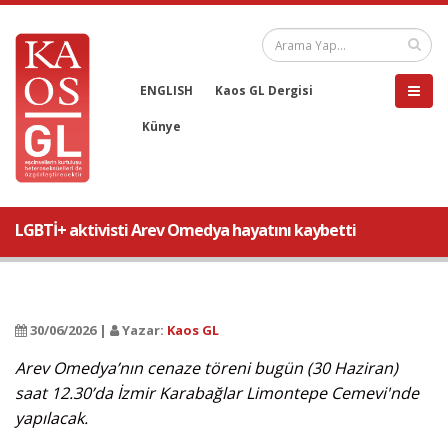
ENGLISH
Kaos GL Dergisi
Künye
LGBTİ+ aktivisti Arev Omedya hayatını kaybetti
30/06/2026 |
Yazar:
Kaos GL
Arev Omedya’nın cenaze töreni bugün (30 Haziran)
saat 12.30’da İzmir Karabağlar Limontepe Cemevi'nde
yapılacak.