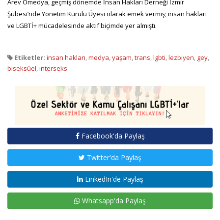
Arev Omedya, geçmiş dönemde İnsan Hakları Derneği İzmir
Şubesi’nde Yönetim Kurulu Üyesi olarak emek vermiş; insan hakları
ve LGBTİ+ mücadelesinde aktif biçimde yer almıştı.
Etiketler:
insan hakları
,
medya
,
yaşam
,
trans
,
lgbti
,
lezbiyen
,
gey
,
biseksüel
,
interseks
Facebook'da Paylaş
Twitter'da Paylaş
LinkedIn'de Paylaş
Whatsapp'da Paylaş