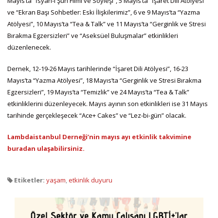
Mayıs’ta “İsyan-ı Şuh Filmi ve Söyleşi”, 5 Mayıs’ta “İşaret Dili Atölyesi”
ve “Ekran Başı Sohbetler: Eski İlişkilerimiz”, 6 ve 9 Mayıs’ta “Yazma
Atölyesi”, 10 Mayıs’ta “Tea & Talk” ve 11 Mayıs’ta “Gerginlik ve Stresi
Bırakma Egzersizleri” ve “Aseksüel Buluşmalar” etkinlikleri
düzenlenecek.
Dernek, 12-19-26 Mayıs tarihlerinde “İşaret Dili Atölyesi”, 16-23
Mayıs’ta “Yazma Atölyesi”, 18 Mayıs’ta “Gerginlik ve Stresi Bırakma
Egzersizleri”, 19 Mayıs’ta “Temizlik” ve 24 Mayıs’ta “Tea & Talk”
etkinliklerini düzenleyecek. Mayıs ayının son etkinlikleri ise 31 Mayıs
tarihinde gerçekleşecek “Ace+ Cakes” ve “Lez-bi-gün” olacak.
Lambdaistanbul Derneği’nin mayıs ayı etkinlik takvimine
buradan ulaşabilirsiniz.
Etiketler:
yaşam
,
etkinlik duyuru