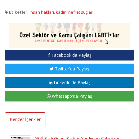
Etiketler:
insan hakları
,
kadın
,
nefret suçları
Facebook'da Paylaş
Twitter'da Paylaş
LinkedIn'de Paylaş
Whatsapp'da Paylaş
Benzer İçerikler
YENİ Parti Genel Başkan Yardımcısı Çakırözer: