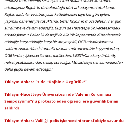
feminist mücadelenin sesini yükselten Ankara Üniversitesi’nden
arkadaşımız Rojbin’in de bulunduğu dört arkadaşımızı tutuklandı.
Rojbin kadınlar ve lubunyalar katledilmesin diye her gün eylem
yapmak bahanesiyle tutuklandı. Bizler Rojbin’in mücadelesini her gün
sürdürmeye devam edeceğiz. Bugün de Hacettepe Üniversitesi’ndeki
arkadaşlarımız Bakanlık desteğiyle Aile Yılı kapsamında düzenlenecek
etkinliğe karşı etkinliğe karşı bir araya geldi, ÖGB arkadaşlarımıza
saldırdı. Ankara’dan İstanbul’a uzanan mücadelemizle kayyımlardan,
ÖGB’lerden, işkencecilerden, katillerden, LGBTİ+’lara karşı örülmüş
nefret politikalarından hesap soracağız. Mücadeleye her zamankinden
daha güçlü devam edeceğiz.”
Tıklayın-Ankara Pride: “Rojbin'e Özgürlük!”
Tıklayın-Hacettepe Üniversitesi'nde “Ailenin Korunması
Sempozyumu”nu protesto eden öğrencilere güvenlik birimi
saldırdı
Tıklayın-Ankara Valiliği, polis işkencesini transfobiyle savundu