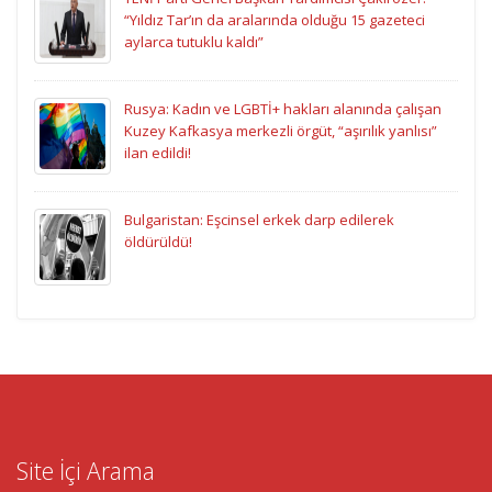
“Yıldız Tar’ın da aralarında olduğu 15 gazeteci
aylarca tutuklu kaldı”
Rusya: Kadın ve LGBTİ+ hakları alanında çalışan
Kuzey Kafkasya merkezli örgüt, “aşırılık yanlısı”
ilan edildi!
Bulgaristan: Eşcinsel erkek darp edilerek
öldürüldü!
Site İçi Arama