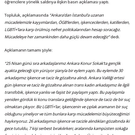
öğrencilere yönelik saldırıya ilişkin basın açıklaması yaptı.
Topluluk, açıklamasında
“Ankara’dan İstanbul’a uzanan
mücadelemizle kayyımlardan, ÖGB’lerden, işkencecilerden, katillerden,
LGBTİ+’lara karşı örülmüş nefret politikalarından hesap soracağız.
Mücadeleye her zamankinden daha güçlü devam edeceğiz”
dedi.
Açıklamanın tamamı şöyle:
“25 Nisan günü sıra arkadaşlarımız Ankara Konur Sokak’ta gençlik
ayakta geleceği için yürüyor şiarıyla bir eylem yaptı. Bu eylemde 30
arkadaşımız işkence ve taciz ile gözaltına alındı. Ankara Valiliği ertesi
gün işkence ve taciz ile gözaltına alınan trans kadın arkadaşımız ile ilgili
transfobik, işkence yanlısı ve faşist bir paylaşım yaptı. Bu paylaşımla
yeniden gördük ki konu translara geldiğinde işkence de taciz de bir suç
olmaktan çıkıyor. Biz LGBTİ+’lar, işkencenin ve çıplak aramanın bir suç
olduğunu yineliyor ve tüm bunlara karşı mücadelemizi büyüteceğimizi
haykırıyoruz. 26 arkadaşımızı işkence ve tacizle alındıkları gözaltında iki
gece tutuldu, 7 kişi serbest bırakılırken; aralarında kampüsten sokağa