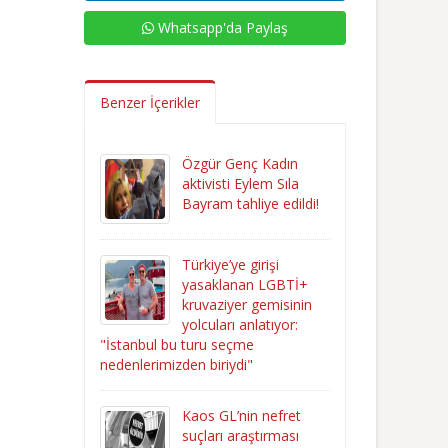
Whatsapp'da Paylaş
Benzer İçerikler
Özgür Genç Kadın
aktivisti Eylem Sıla
Bayram tahliye edildi!
Türkiye’ye girişi
yasaklanan LGBTİ+
kruvaziyer gemisinin
yolcuları anlatıyor:
"İstanbul bu turu seçme
nedenlerimizden biriydi"
Kaos GL’nin nefret
suçları araştırması