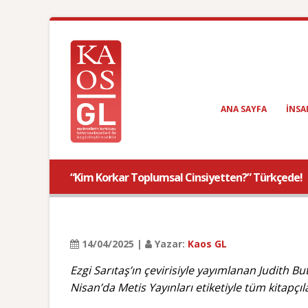
ANA SAYFA
INSA
“Kim Korkar Toplumsal Cinsiyetten?” Türkçede!
14/04/2025 |
Yazar:
Kaos GL
Ezgi Sarıtaş’ın çevirisiyle yayımlanan Judith Bu
Nisan’da Metis Yayınları etiketiyle tüm kitapçıl