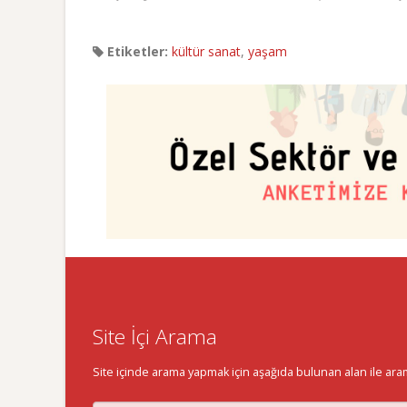
Etiketler:
kültür sanat
,
yaşam
Site İçi Arama
Site içinde arama yapmak için aşağıda bulunan alan ile aramak 