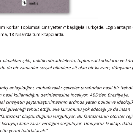
Kim Korkar Toplumsal Cinsiyetten?” başlığıyla Türkçede. Ezgi Sarıtaş’ın ç
ışma, 18 Nisan’da tüm kitapçılarda.
olmaktan çıktı; politik mücadelelerin, toplumsal korkuların ve kür
 oldu da bir zamanlar sosyal bilimlere ait olan bir kavram, dünyanın
nlış anlaşıldığını, muhafazakâr çevreler tarafından nasıl bir “tehdit
 nasıl kullanıldığını derinlemesine inceliyor. ABD’den Brezilya’ya,
l cinsiyetin şeytanlaştırılmasının ardında yatan politik ve ideoloji
usal güvenliği tehdit ettiği, aile kurumunu yok edeceği ya da insan
ir “fantazma” oluşturduğunu vurguluyor. Bu fantazmanın otoriter rej
imi koruyup kime zarar verdiğini sorguluyor.
Umuyoruz ki kitap, daha 
in yerini hatırlatacak.”