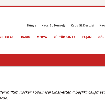
Künye
Kaos GL Derneği
Kaos GL Dergisi
Kao
N HAKLARI
KADIN
MEDYA
KÜLTÜR SANAT
YAŞAM
GÖK
tler’ın “Kim Korkar Toplumsal Cinsiyetten?” başlıklı çalışması
arda.