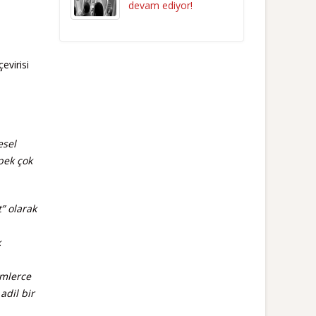
devam ediyor!
evirisi
esel
 pek çok
” olarak
k
imlerce
adil bir