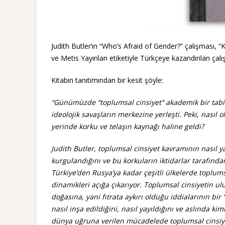
Judith Butler’ın “Who’s Afraid of Gender?” çalışması, “
ve Metis Yayınları etiketiyle Türkçeye kazandırılan çal
Kitabın tanıtımından bir kesit şöyle:
“Günümüzde “toplumsal cinsiyet” akademik bir tabir 
ideolojik savaşların merkezine yerleşti. Peki, nasıl
yerinde korku ve telaşın kaynağı haline geldi?
Judith Butler, toplumsal cinsiyet kavramının nasıl ya
kurgulandığını ve bu korkuların iktidarlar tarafından
Türkiye’den Rusya’ya kadar çeşitli ülkelerde toplumsa
dinamikleri açığa çıkarıyor. Toplumsal cinsiyetin ul
doğasına, yani fıtrata aykırı olduğu iddialarının b
nasıl inşa edildiğini, nasıl yayıldığını ve aslında k
dünya uğruna verilen mücadelede toplumsal cinsiyet