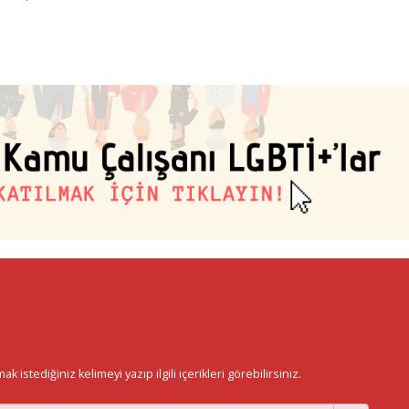
istediğiniz kelimeyi yazıp ilgili içerikleri görebilirsiniz.