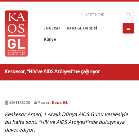
ENGLISH
Kaos GL Dergisi
Künye
Keskesor, “HIV ve AIDS Atölyesi”ne çağırıyor
30/11/2023 |
Yazar:
Kaos GL
Keskesor Amed, 1 Aralık Dünya AIDS Günü vesilesiyle
bu hafta sonu “HIV ve AIDS Atölyesi”nde buluşmaya
davet ediyor.