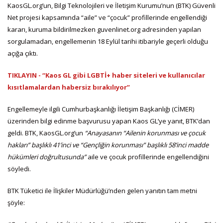
KaosGL.org’un, Bilgi Teknolojileri ve İletişim Kurumu’nun (BTK) Güvenli
Net projesi kapsamında “aile” ve “çocuk” profillerinde engellendiği
kararı, kuruma bildirilmezken guvenlinet.org adresinden yapılan
sorgulamadan, engellemenin 18 Eylül tarihi itibariyle geçerli olduğu
açığa çıktı.
TIKLAYIN - “Kaos GL gibi LGBTİ+ haber siteleri ve kullanıcılar
kısıtlamalardan habersiz bırakılıyor”
Engellemeyle ilgili Cumhurbaşkanlığı İletişim Başkanlığı (CİMER)
üzerinden bilgi edinme başvurusu yapan Kaos GL’ye yanıt, BTK’dan
geldi. BTK, KaosGL.org’un
“Anayasanın “Ailenin korunması ve çocuk
hakları” başlıklı 41’inci ve “Gençliğin korunması” başlıklı 58’inci madde
hükümleri doğrultusunda”
aile ve çocuk profillerinde engellendiğini
söyledi.
BTK Tüketici ile İlişkiler Müdürlüğü’nden gelen yanıtın tam metni
şöyle: