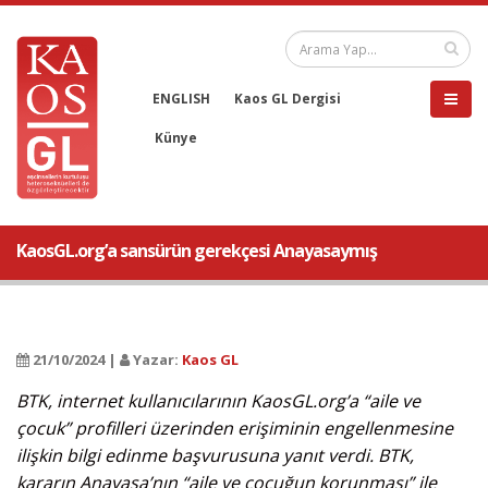
ENGLISH
Kaos GL Dergisi
Künye
KaosGL.org’a sansürün gerekçesi Anayasaymış
21/10/2024 |
Yazar:
Kaos GL
BTK, internet kullanıcılarının KaosGL.org’a “aile ve
çocuk” profilleri üzerinden erişiminin engellenmesine
ilişkin bilgi edinme başvurusuna yanıt verdi. BTK,
kararın Anayasa’nın “aile ve çocuğun korunması” ile