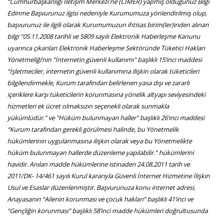
“Cumhurbaşkanlığı İletişim Merkezi'ne (CİMER) yapmış olduğunuz Bilgi
Edinme Başvurunuz ilgisi nedeniyle Kurumumuza yönlendirilmiş olup,
başvurunuz ile ilgili olarak Kurumumuzun ihtisas birim(ler)inden alınan
bilgi “05.11.2008 tarihli ve 5809 sayılı Elektronik Haberleşme Kanunu
uyarınca çıkarılan Elektronik Haberleşme Sektöründe Tüketici Hakları
Yönetmeliği’nin "İnternetin güvenli kullanımı" başlıklı 15’inci maddesi
“İşletmeciler, internetin güvenli kullanımına ilişkin olarak tüketicileri
bilgilendirmekle, Kurum tarafından belirlenen yasa dışı ve zararlı
içeriklere karşı tüketicilerin korunmasına yönelik altyapı seviyesindeki
hizmetleri ek ücret olmaksızın seçenekli olarak sunmakla
yükümlüdür.” ve "Hüküm bulunmayan haller" başlıklı 26’ıncı maddesi
“Kurum tarafından gerekli görülmesi halinde, bu Yönetmelik
hükümlerinin uygulanmasına ilişkin olarak veya bu Yönetmelikte
hüküm bulunmayan hallerde düzenleme yapılabilir.” hükümlerini
havidir. Anılan madde hükümlerine istinaden 24.08.2011 tarih ve
2011/DK- 14/461 sayılı Kurul kararıyla Güvenli İnternet Hizmetine İlişkin
Usul ve Esaslar düzenlenmiştir. Başvurunuza konu internet adresi,
Anayasanın “Ailenin korunması ve çocuk hakları” başlıklı 41’inci ve
“Gençliğin korunması” başlıklı 58’inci madde hükümleri doğrultusunda