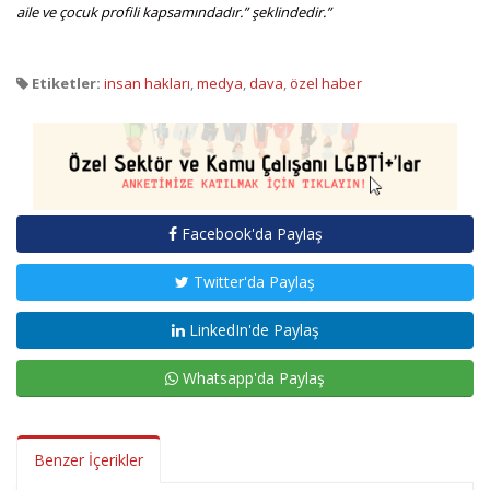
aile ve çocuk profili kapsamındadır.” şeklindedir.”
Etiketler:
insan hakları
,
medya
,
dava
,
özel haber
Facebook'da Paylaş
Twitter'da Paylaş
LinkedIn'de Paylaş
Whatsapp'da Paylaş
Benzer İçerikler