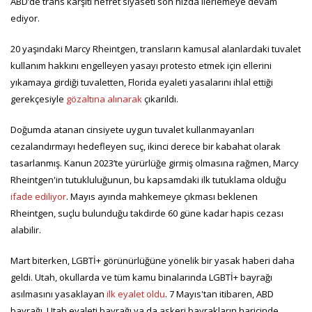
ABD’de trans karşıtı nefret siyaseti son hızda ilerlemeye devam
ediyor.
20 yaşındaki Marcy Rheintgen, transların kamusal alanlardaki tuvalet
kullanım hakkını engelleyen yasayı protesto etmek için ellerini
yıkamaya girdiği tuvaletten, Florida eyaleti yasalarını ihlal ettiği
gerekçesiyle
gözaltına alınarak
çıkarıldı.
Doğumda atanan cinsiyete uygun tuvalet kullanmayanları
cezalandırmayı hedefleyen suç, ikinci derece bir kabahat olarak
tasarlanmış. Kanun 2023’te yürürlüğe girmiş olmasına rağmen, Marcy
Rheintgen'in tutukluluğunun, bu kapsamdaki ilk tutuklama olduğu
ifade ediliyor
. Mayıs ayında mahkemeye çıkması beklenen
Rheintgen, suçlu bulunduğu takdirde 60 güne kadar hapis cezası
alabilir.
Mart biterken, LGBTİ+ görünürlüğüne yönelik bir yasak haberi daha
geldi. Utah, okullarda ve tüm kamu binalarında LGBTİ+ bayrağı
asılmasını yasaklayan
ilk eyalet oldu
. 7 Mayıs'tan itibaren, ABD
bayrağı, Utah eyaleti bayrağı ya da askeri bayrakların haricinde