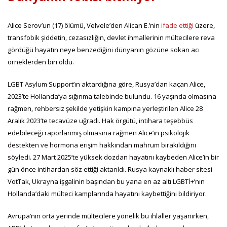
Alice Serov’un (17) ölümü, Velvele’den Alican E.’nin
ifade ettiği
üzere,
transfobik şiddetin, cezasızlığın, devlet ihmallerinin mültecilere reva
gördüğü hayatın neye benzediğini dünyanın gözüne sokan acı
örneklerden biri oldu.
LGBT Asylum Support’ın aktardığına göre, Rusya’dan kaçan Alice,
2023’te Hollanda’ya sığınma talebinde bulundu. 16 yaşında olmasına
rağmen, rehbersiz şekilde yetişkin kampına yerleştirilen Alice 28
Aralık 2023’te tecavüze uğradı. Hak örgütü, intihara teşebbüs
edebileceği raporlanmış olmasına rağmen Alice’in psikolojik
destekten ve hormona erişim hakkından mahrum bırakıldığını
söyledi. 27 Mart 2025’te yüksek dozdan hayatını kaybeden Alice’in bir
gün önce intihardan söz ettiği aktarıldı. Rusya kaynaklı haber sitesi
VotTak, Ukrayna işgalinin başından bu yana en az altı LGBTİ+’nın
Hollanda’daki mülteci kamplarında hayatını kaybettiğini bildiriyor.
Avrupa’nın orta yerinde mültecilere yönelik bu ihlaller yaşanırken,