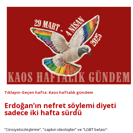
Tıklayın-Geçen hafta: Kaos haftalık gündem
Erdoğan’ın nefret söylemi diyeti
sadece iki hafta sürdü
“Cinsiyetsizleştirme”, “sapkın ideolojiler” ve “LGBT belası”: