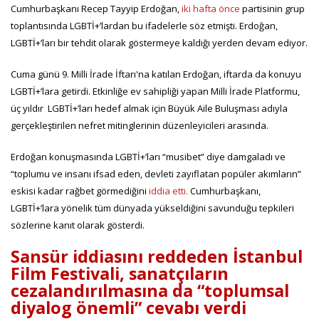
Cumhurbaşkanı Recep Tayyip Erdoğan,
iki hafta önce
partisinin grup
toplantısında LGBTİ+’lardan bu ifadelerle söz etmişti. Erdoğan,
LGBTİ+’ları bir tehdit olarak göstermeye kaldığı yerden devam ediyor.
Cuma günü 9. Milli İrade İftarı'na katılan Erdoğan, iftarda da konuyu
LGBTİ+’lara getirdi. Etkinliğe ev sahipliği yapan Milli İrade Platformu,
üç yıldır LGBTİ+’ları hedef almak için Büyük Aile Buluşması adıyla
gerçekleştirilen nefret mitinglerinin düzenleyicileri arasında.
Erdoğan konuşmasında LGBTİ+’ları “musibet” diye damgaladı ve
“toplumu ve insanı ifsad eden, devleti zayıflatan popüler akımların”
eskisi kadar rağbet görmediğini
iddia etti.
Cumhurbaşkanı,
LGBTİ+’lara yönelik tüm dünyada yükseldiğini savunduğu tepkileri
sözlerine kanıt olarak gösterdi.
Sansür iddiasını reddeden İstanbul
Film Festivali, sanatçıların
cezalandırılmasına da “toplumsal
diyalog önemli” cevabı verdi