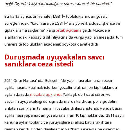
değil. Dışarda 1 kişi dahi kaldığımız sürece sürecek bir hareket.”
Bu hafta ayrıca, üniversiteli LGBTİ+ topluluklarından gözaltı
süreçlerindeki “kadınlara ve LGBTİ+’lara yönelik şiddet, işkence ve
çıplak arama suçlarına” karşı
ortak açıklama
geldi. Mücadele
alanlarındaki kapsayıcı dil ihtiyacına da vurgu yapılan mesajda, tüm
üniversite toplulukları akademik boykota davet edildi.
Duruşmada uyuyakalan savcı
sanıklara ceza istedi
2024 Onur Haftası’nda, Eskişehir’de yapılması planlanan basın
açıklamasına katılmak isterken gözaltına alınan on kişi hakkında
açılan davada
mütalaa açıklandı.
Yaklaşık dört saat süren ve
savcının uyuyakaldığı duruşmada maruz kaldıkları polis şiddetini
anlatan sanıkların tamamının cezalandırılması istendi. Henüz basın
açıklaması yapamadan gözaltına alınan 10 kişi hakkında, “2911 sayılı
kanuna aykırı toplantı ve yürüyüşlere silahsız katılarak ihtara
rağmen kendiliğinden dağılmama” ve “kamu görevlisine direnme”