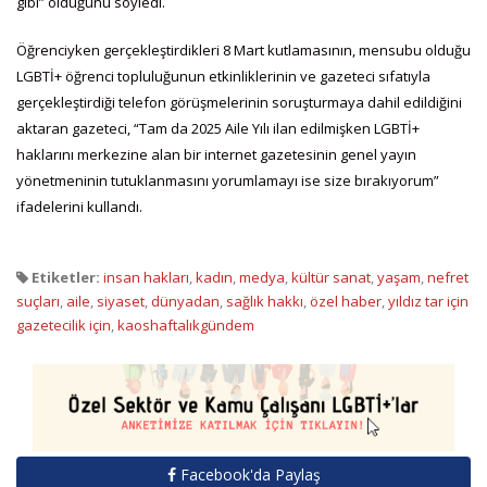
gibi” olduğunu söyledi.
Öğrenciyken gerçekleştirdikleri 8 Mart kutlamasının, mensubu olduğu
LGBTİ+ öğrenci topluluğunun etkinliklerinin ve gazeteci sıfatıyla
gerçekleştirdiği telefon görüşmelerinin soruşturmaya dahil edildiğini
aktaran gazeteci, “Tam da 2025 Aile Yılı ilan edilmişken LGBTİ+
haklarını merkezine alan bir internet gazetesinin genel yayın
yönetmeninin tutuklanmasını yorumlamayı ise size bırakıyorum”
ifadelerini kullandı.
Etiketler:
insan hakları
,
kadın
,
medya
,
kültür sanat
,
yaşam
,
nefret
suçları
,
aile
,
siyaset
,
dünyadan
,
sağlık hakkı
,
özel haber
,
yıldız tar için
gazetecilik için
,
kaoshaftalıkgündem
Facebook'da Paylaş