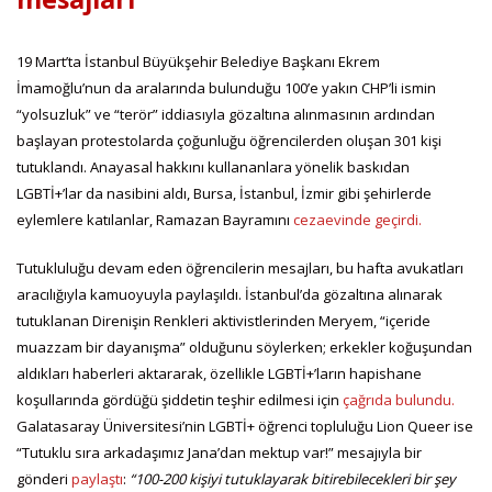
19 Mart’ta İstanbul Büyükşehir Belediye Başkanı Ekrem
İmamoğlu’nun da aralarında bulunduğu 100’e yakın CHP’li ismin
“yolsuzluk” ve “terör” iddiasıyla gözaltına alınmasının ardından
başlayan protestolarda çoğunluğu öğrencilerden oluşan 301 kişi
tutuklandı. Anayasal hakkını kullananlara yönelik baskıdan
LGBTİ+’lar da nasibini aldı, Bursa, İstanbul, İzmir gibi şehirlerde
eylemlere katılanlar, Ramazan Bayramını
cezaevinde geçirdi.
Tutukluluğu devam eden öğrencilerin mesajları, bu hafta avukatları
aracılığıyla kamuoyuyla paylaşıldı. İstanbul’da gözaltına alınarak
tutuklanan Direnişin Renkleri aktivistlerinden Meryem, “içeride
muazzam bir dayanışma” olduğunu söylerken; erkekler koğuşundan
aldıkları haberleri aktararak, özellikle LGBTİ+’ların hapishane
koşullarında gördüğü şiddetin teşhir edilmesi için
çağrıda bulundu.
Galatasaray Üniversitesi’nin LGBTİ+ öğrenci topluluğu Lion Queer ise
“Tutuklu sıra arkadaşımız Jana’dan mektup var!” mesajıyla bir
gönderi
paylaştı
:
“100-200 kişiyi tutuklayarak bitirebilecekleri bir şey