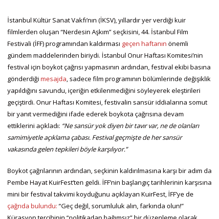
İstanbul Kültür Sanat Vakfı’nın (İKSV), yıllardır yer verdiği kuir
filmlerden oluşan “Nerdesin Aşkım” seçkisini, 44. İstanbul Film
Festivali (İFF) programından kaldırması
geçen haftanın
önemli
gündem maddelerinden biriydi. İstanbul Onur Haftası Komitesi’nin
festival için boykot çağrısı yapmasının ardından, festival ekibi basına
gönderdiği
mesajda
, sadece film programının bölümlerinde değişiklik
yapıldığını savundu, içeriğin etkilenmediğini söyleyerek eleştirileri
geçiştirdi. Onur Haftası Komitesi, festivalin sansür iddialarına somut
bir yanıt vermediğini ifade ederek boykota çağrısına devam
ettiklerini açıkladı:
“Ne sansür yok diyen bir tavır var, ne de olanları
samimiyetle açıklama çabası. Festival geçmişte de her sansür
vakasında gelen tepkileri böyle karşılıyor.”
Boykot çağrılarının ardından, seçkinin kaldırılmasına karşı bir adım da
Pembe Hayat KuirFest’ten geldi. İFF’nin başlangıç tarihlerinin karşısına
mini bir festival takvimi koyduğunu açıklayan KuirFest, İFF’ye de
çağrıda bulundu:
“Geç değil, sorumluluk alın, farkında olun!”
Kürasyon tercihinin “politikadan bağımsız” bir düzenleme olarak