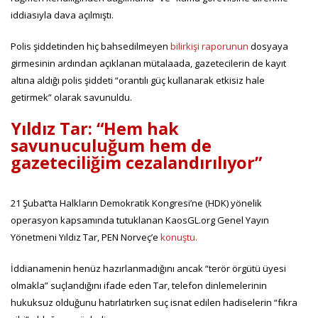
iddiasıyla dava açılmıştı.
Polis şiddetinden hiç bahsedilmeyen
bilirkişi raporunun
dosyaya
girmesinin ardından açıklanan mütalaada, gazetecilerin de kayıt
altına aldığı polis şiddeti “orantılı güç kullanarak etkisiz hale
getirmek” olarak savunuldu.
Yıldız Tar: “Hem hak
savunuculuğum hem de
gazeteciliğim cezalandırılıyor”
21 Şubat’ta Halkların Demokratik Kongresi’ne (HDK) yönelik
operasyon kapsamında tutuklanan KaosGL.org Genel Yayın
Yönetmeni Yıldız Tar, PEN Norveç’e
konuştu.
İddianamenin henüz hazırlanmadığını ancak “terör örgütü üyesi
olmakla” suçlandığını ifade eden Tar, telefon dinlemelerinin
hukuksuz olduğunu hatırlatırken suç isnat edilen hadiselerin “fıkra