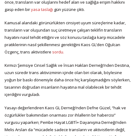
önce, transların var oluşlarını hedef alan ve sağlığa erişim hakkını
gasp eden bir
yasa taslağı
gün yüzüne çıktı.
Kamusal alandaki görünürlükten cinsiyet uyum süreçlerine kadar,
transların var oluşundan suç üretmeye çalışan teklifin transların
hayatını nasıl tehdit ettiğini ve söz konusu taslağa karşı mücadele
pratiklerinin nasıl şekillenmesi gerektiğini Kaos GL’den Oğulcan
Özgenç, trans aktivistlere
sordu.
Kırmızı Şemsiye Cinsel Sağlık ve İnsan Hakları Derneği’nden Destina,
uzun süredir trans aktivizminin içinde olan biri olarak, böylesine
yoğun bir baskı dönemiyle daha önce hiç karşılaşmadığını söylerken,
tasarının doğrudan insanların hayatına mal olabilecek bir tehdit
içerdiğini vurguladı.
Yasayı değerlendiren Kaos GL Derneği’nden Defne Güzel, “hak ve
özgürlükler bakımından onarması zor ihlallerin bir habercisi”
vurgusu yaparken; Pembe Hayat LGBTİ+ Dayanışma Derneği’nden
Melis Arslan da “mücadele sadece transların ve aktivistlerin değil,