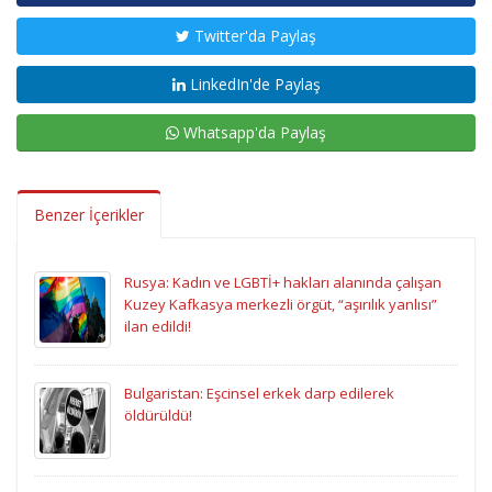
Twitter'da Paylaş
LinkedIn'de Paylaş
Whatsapp'da Paylaş
Benzer İçerikler
Rusya: Kadın ve LGBTİ+ hakları alanında çalışan
Kuzey Kafkasya merkezli örgüt, “aşırılık yanlısı”
ilan edildi!
Bulgaristan: Eşcinsel erkek darp edilerek
öldürüldü!