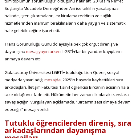
tüm toplumun sorumluluğu” olduğunu hatırlattı. 20 Kasım Nefret
Suçlarıyla Mücadele Derneği’nden Ani ise teklifin yasalaşması
halinde, işten çıkarmaların, ev kiralama reddinin ve sağlık
hizmetlerinden mahrum bırakılmaların daha yaygın ve sistematik
hale gelebileceğine işaret etti.
Trans Görünürlüğü Günü dolayısıyla pek çok örgüt direniş ve
dayanışma
mesaj yayınlarken
, LGBTİ+’lar bir yandan kayıplarını
anmaya devam etti.
Galatasaray Üniversitesi LGBTİ+ topluluğu Lion Queer, sosyal
medyada yayınladığı
mesajda
, 2025’in başında kaybettikleri sıra
arkadaşları, İletişim Fakültesi 1.sınıf öğrencisi Bircan’ın acısının hala
taze olduğunu ifade etti. Hükümetin her zaman ilk olarak translara
savaş açtığını vurgulayan açıklamada, “Bircan’ın sesi olmaya devam
edeceğiz” mesajı verildi.
Tutuklu öğrencilerden direniş, sıra
arkadaşlarından dayanışma
mesajları