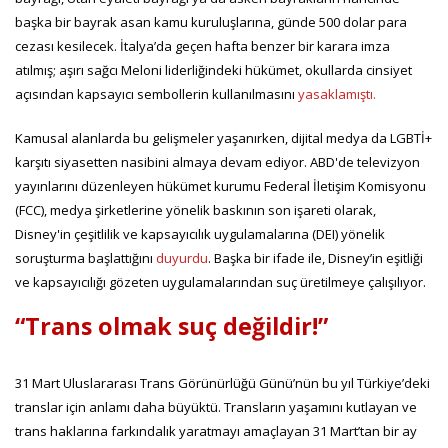
başka bir bayrak asan kamu kuruluşlarına, günde 500 dolar para
cezası kesilecek. İtalya’da geçen hafta benzer bir karara imza
atılmış; aşırı sağcı Meloni liderliğindeki hükümet, okullarda cinsiyet
açısından kapsayıcı sembollerin kullanılmasını
yasaklamıştı.
Kamusal alanlarda bu gelişmeler yaşanırken, dijital medya da LGBTİ+
karşıtı siyasetten nasibini almaya devam ediyor. ABD'de televizyon
yayınlarını düzenleyen hükümet kurumu Federal İletişim Komisyonu
(FCC), medya şirketlerine yönelik baskının son işareti olarak,
Disney'in çeşitlilik ve kapsayıcılık uygulamalarına (DEI) yönelik
soruşturma başlattığını
duyurdu
. Başka bir ifade ile, Disney’in eşitliği
ve kapsayıcılığı gözeten uygulamalarından suç üretilmeye çalışılıyor.
“Trans olmak suç değildir!”
31 Mart Uluslararası Trans Görünürlüğü Günü’nün bu yıl Türkiye’deki
translar için anlamı daha büyüktü. Transların yaşamını kutlayan ve
trans haklarına farkındalık yaratmayı amaçlayan 31 Mart’tan bir ay