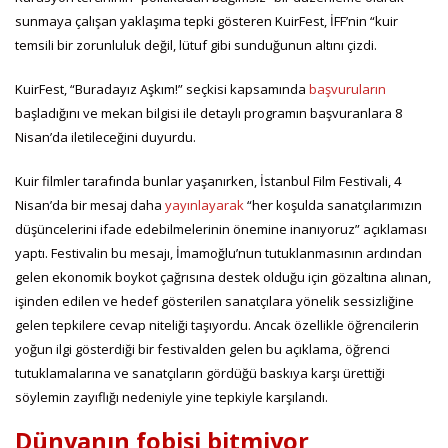
sunmaya çalışan yaklaşıma tepki gösteren KuirFest, İFF’nin “kuir
temsili bir zorunluluk değil, lütuf gibi sunduğunun altını çizdi.
KuirFest, “Buradayız Aşkım!” seçkisi kapsamında
başvuruların
başladığını ve mekan bilgisi ile detaylı programın başvuranlara 8
Nisan’da iletileceğini duyurdu.
Kuir filmler tarafında bunlar yaşanırken, İstanbul Film Festivali, 4
Nisan’da bir mesaj daha
yayınlayarak
“her koşulda sanatçılarımızın
düşüncelerini ifade edebilmelerinin önemine inanıyoruz” açıklaması
yaptı. Festivalin bu mesajı, İmamoğlu’nun tutuklanmasının ardından
gelen ekonomik boykot çağrısına destek olduğu için gözaltına alınan,
işinden edilen ve hedef gösterilen sanatçılara yönelik sessizliğine
gelen tepkilere cevap niteliği taşıyordu. Ancak özellikle öğrencilerin
yoğun ilgi gösterdiği bir festivalden gelen bu açıklama, öğrenci
tutuklamalarına ve sanatçıların gördüğü baskıya karşı ürettiği
söylemin zayıflığı nedeniyle yine tepkiyle karşılandı.
Dünyanın fobisi bitmiyor