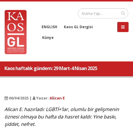
ENGLISH
Kaos GL Dergisi
Künye
Kaos haftalık gündem: 29 Mart-4 Nisan 2025
06/04/2025 |
Yazar:
Alican E
Alican E. hazırladı: LGBTİ+’lar, olumlu bir gelişmenin
öznesi olmaya bu hafta da hasret kaldı: Yine baskı,
şiddet, nefret.